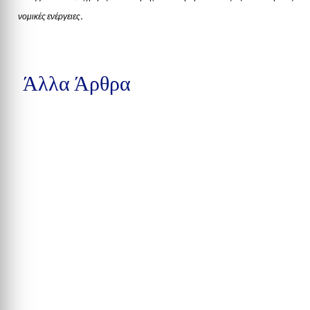
νομικές ενέργειες.
Άλλα Άρθρα
Μια προσχεδιασμένη συνάντηση ανηλίκων σε πάρκο του
Winston-Salem στη Βόρεια Καρολίνα εξελίχθηκε σε...