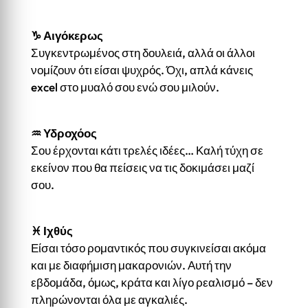
♑
Αιγόκερως
Συγκεντρωμένος στη δουλειά, αλλά οι άλλοι
νομίζουν ότι είσαι ψυχρός. Όχι, απλά κάνεις
excel στο μυαλό σου ενώ σου μιλούν.
♒
Υδροχόος
Σου έρχονται κάτι τρελές ιδέες… Καλή τύχη σε
εκείνον που θα πείσεις να τις δοκιμάσει μαζί
σου.
♓
Ιχθύς
Είσαι τόσο ρομαντικός που συγκινείσαι ακόμα
και με διαφήμιση μακαρονιών. Αυτή την
εβδομάδα, όμως, κράτα και λίγο ρεαλισμό – δεν
πληρώνονται όλα με αγκαλιές.