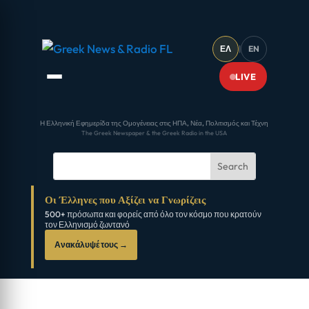
ΕΛ
|
EN
LIVE
Η Ελληνική Εφημερίδα της Ομογένειας στις ΗΠΑ, Νέα, Πολιτισμός και Τέχνη
The Greek Newspaper & the Greek Radio in the USA
Οι Έλληνες που Αξίζει να Γνωρίζεις
500+ πρόσωπα και φορείς από όλο τον κόσμο που κρατούν
τον Ελληνισμό ζωντανό
Ανακάλυψέ τους →