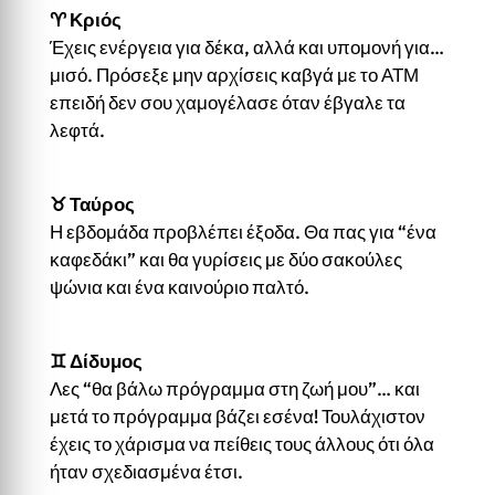
♈
Κριός
Έχεις ενέργεια για δέκα, αλλά και υπομονή για…
μισό. Πρόσεξε μην αρχίσεις καβγά με το ΑΤΜ
επειδή δεν σου χαμογέλασε όταν έβγαλε τα
λεφτά.
♉
Ταύρος
Η εβδομάδα προβλέπει έξοδα. Θα πας για “ένα
καφεδάκι” και θα γυρίσεις με δύο σακούλες
ψώνια και ένα καινούριο παλτό.
♊
Δίδυμος
Λες “θα βάλω πρόγραμμα στη ζωή μου”… και
μετά το πρόγραμμα βάζει εσένα! Τουλάχιστον
έχεις το χάρισμα να πείθεις τους άλλους ότι όλα
ήταν σχεδιασμένα έτσι.