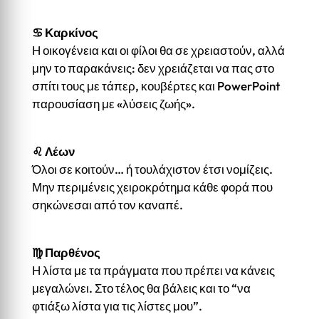
♋
Καρκίνος
Η οικογένεια και οι φίλοι θα σε χρειαστούν, αλλά
μην το παρακάνεις: δεν χρειάζεται να πας στο
σπίτι τους με τάπερ, κουβέρτες και PowerPoint
παρουσίαση με «λύσεις ζωής».
♌
Λέων
Όλοι σε κοιτούν… ή τουλάχιστον έτσι νομίζεις.
Μην περιμένεις χειροκρότημα κάθε φορά που
σηκώνεσαι από τον καναπέ.
♍
Παρθένος
Η λίστα με τα πράγματα που πρέπει να κάνεις
μεγαλώνει. Στο τέλος θα βάλεις και το “να
φτιάξω λίστα για τις λίστες μου”.