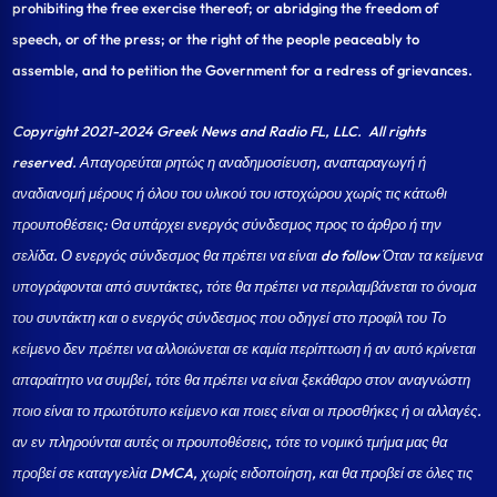
prohibiting the free exercise thereof; or abridging the freedom of
speech, or of the press; or the right of the people peaceably to
assemble, and to petition the Government for a redress of grievances.
Copyright 2021-2024 Greek News and Radio FL, LLC
. All rights
reserved. Απαγορεύται ρητώς η αναδημοσίευση, αναπαραγωγή ή
αναδιανομή μέρους ή όλου του υλικού του ιστοχώρου χωρίς τις κάτωθι
προυποθέσεις: Θα υπάρχει ενεργός σύνδεσμος προς το άρθρο ή την
σελίδα.
Ο ενεργός σύνδεσμος θα πρέπει να είναι do follow Όταν τα κείμενα
υπογράφονται από συντάκτες, τότε θα πρέπει να περιλαμβάνεται το όνομα
του συντάκτη και ο ενεργός σύνδεσμος που οδηγεί στο προφίλ του Το
κείμενο δεν πρέπει να αλλοιώνεται σε καμία περίπτωση ή αν αυτό κρίνεται
απαραίτητο να συμβεί, τότε θα πρέπει να είναι ξεκάθαρο στον αναγνώστη
ποιο είναι το πρωτότυπο κείμενο και ποιες είναι οι προσθήκες ή οι αλλαγές.
αν εν πληρούνται αυτές οι προυποθέσεις, τότε το νομικό τμήμα μας θα
προβεί σε καταγγελία DMCA, χωρίς ειδοποίηση, και θα προβεί σε όλες τις