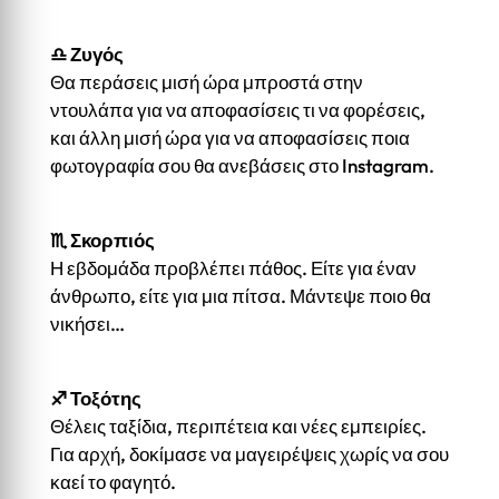
♎
Ζυγός
Θα περάσεις μισή ώρα μπροστά στην
ντουλάπα για να αποφασίσεις τι να φορέσεις,
και άλλη μισή ώρα για να αποφασίσεις ποια
φωτογραφία σου θα ανεβάσεις στο Instagram.
♏
Σκορπιός
Η εβδομάδα προβλέπει πάθος. Είτε για έναν
άνθρωπο, είτε για μια πίτσα. Μάντεψε ποιο θα
νικήσει…
♐
Τοξότης
Θέλεις ταξίδια, περιπέτεια και νέες εμπειρίες.
Για αρχή, δοκίμασε να μαγειρέψεις χωρίς να σου
καεί το φαγητό.