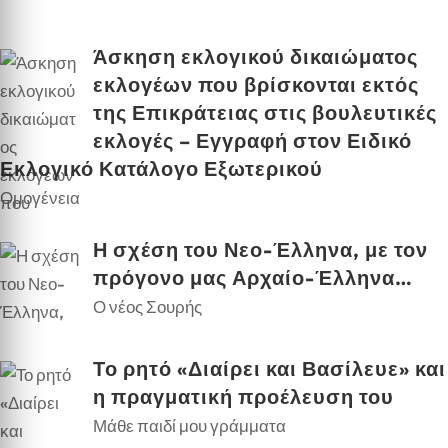
Άσκηση εκλογικού δικαιώματος
εκλογέων που βρίσκονται εκτός
της Επικράτειας στις βουλευτικές
εκλογές – Εγγραφή στον Ειδικό
Εκλογικό Κατάλογο Εξωτερικού
Ομογένεια
Η σχέση του Νεο-Έλληνα, με τον
πρόγονο μας Αρχαίο-Έλληνα…
Ο νέος Σουρής
Το ρητό «Διαίρει και Βασίλευε» και
η πραγματική προέλευση του
Μάθε παιδί μου γράμματα