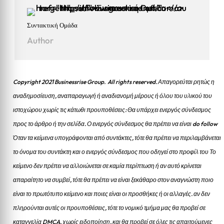
Συντακτική Ομάδα
Author
Copyright 2021 Businessrise Group. All rights reserved. Απαγορεύται ρητώς η
αναδημοσίευση, αναπαραγωγή ή αναδιανομή μέρους ή όλου του υλικού του
ιστοχώρου χωρίς τις κάτωθι προυποθέσεις: Θα υπάρχει ενεργός σύνδεσμος
προς το άρθρο ή την σελίδα.
Ο ενεργός σύνδεσμος θα πρέπει να είναι do follow
Όταν τα κείμενα υπογράφονται από συντάκτες, τότε θα πρέπει να περιλαμβάνεται
το όνομα του συντάκτη και ο ενεργός σύνδεσμος που οδηγεί στο προφίλ του Το
κείμενο δεν πρέπει να αλλοιώνεται σε καμία περίπτωση ή αν αυτό κρίνεται
απαραίτητο να συμβεί, τότε θα πρέπει να είναι ξεκάθαρο στον αναγνώστη ποιο
είναι το πρωτότυπο κείμενο και ποιες είναι οι προσθήκες ή οι αλλαγές. αν δεν
πληρούνται αυτές οι προυποθέσεις, τότε το νομικό τμήμα μας θα προβεί σε
καταγγελία DMCA, χωρίς ειδοποίηση, και θα προβεί σε όλες τις απαιτούμενες