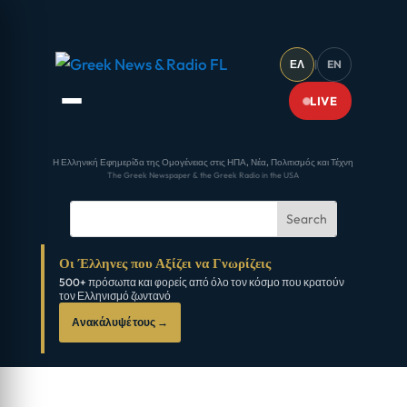
ΕΛ
|
EN
LIVE
Η Ελληνική Εφημερίδα της Ομογένειας στις ΗΠΑ, Νέα, Πολιτισμός και Τέχνη
The Greek Newspaper & the Greek Radio in the USA
Οι Έλληνες που Αξίζει να Γνωρίζεις
500+ πρόσωπα και φορείς από όλο τον κόσμο που κρατούν
τον Ελληνισμό ζωντανό
Ανακάλυψέ τους →