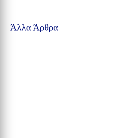
Άλλα Άρθρα
Δέκα συλλήψεις στην Calhoun County, βαριές κατηγορίες στην
Pensacola και υπόθεση παράνομης αγοράς...