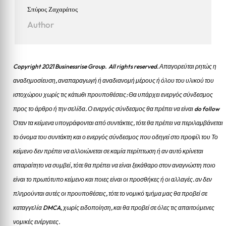
Σπύρος Ζαχαράτος
Author
Copyright 2021 Businessrise Group. All rights reserved. Απαγορεύται ρητώς η
αναδημοσίευση, αναπαραγωγή ή αναδιανομή μέρους ή όλου του υλικού του
ιστοχώρου χωρίς τις κάτωθι προυποθέσεις: Θα υπάρχει ενεργός σύνδεσμος
προς το άρθρο ή την σελίδα.
Ο ενεργός σύνδεσμος θα πρέπει να είναι do follow
Όταν τα κείμενα υπογράφονται από συντάκτες, τότε θα πρέπει να περιλαμβάνεται
το όνομα του συντάκτη και ο ενεργός σύνδεσμος που οδηγεί στο προφίλ του Το
κείμενο δεν πρέπει να αλλοιώνεται σε καμία περίπτωση ή αν αυτό κρίνεται
απαραίτητο να συμβεί, τότε θα πρέπει να είναι ξεκάθαρο στον αναγνώστη ποιο
είναι το πρωτότυπο κείμενο και ποιες είναι οι προσθήκες ή οι αλλαγές. αν δεν
πληρούνται αυτές οι προυποθέσεις, τότε το νομικό τμήμα μας θα προβεί σε
καταγγελία DMCA, χωρίς ειδοποίηση, και θα προβεί σε όλες τις απαιτούμενες
νομικές ενέργειες.