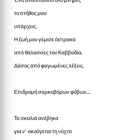
το στήθος μου·
υπάρχεις.
Η ζωή μου γέμισε όστρακα
από θάλασσες του Καββαδία.
Δάσος από φαγωμένες λέξεις.
Επιδρομή σαρκοβόρων φόβων…
Τα σκαλιά ανέβηκα
για ν΄ ακούγεται τη νύχτα