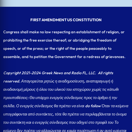
FIRST AMENDMENT US CONSTITUTION
Congress shall make no law respecting an establishment of religion, or
prohibiting the free exercise thereof; or abridging the freedom of
speech, or of the press; or the right of the people peaceably to
assemble, and to petition the Government for a redress of grievances.
Copyright 2021-2024 Greek News and Radio FL, LLC
. All rights
reserved. Απαγορεύται ρητώς η αναδημοσίευση, αναπαραγωγή ή
αναδιανομή μέρους ή όλου του υλικού του ιστοχώρου χωρίς τις κάτωθι
προυποθέσεις: Θα υπάρχει ενεργός σύνδεσμος προς το άρθρο ή την
σελίδα.
Ο ενεργός σύνδεσμος θα πρέπει να είναι do follow Όταν τα κείμενα
υπογράφονται από συντάκτες, τότε θα πρέπει να περιλαμβάνεται το όνομα
του συντάκτη και ο ενεργός σύνδεσμος που οδηγεί στο προφίλ του Το
κείμενο δεν πρέπει να αλλοιώνεται σε καμία περίπτωση ή αν αυτό κρίνεται