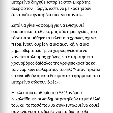
μπορεί να διηγηθεί ιστορίες στον μικρό της
αδερφό τον Γιώργο, ώστε να με κρατήσουν
ζωντανό στην καρδιά τους για πάντα».
Ζητά να γίνει «αφορμή για να ενισχυθεί
ουσιαστικά το εθνικό μας σύστημα υγείας που
τόσο υποτιμήθηκε τα τελευταία χρόνια, όχι να
περιμένουν ουρές για μια αξονική, για μια
χημειοθεραπεία ή ένα χειρουργείο και να
χάνεται πολύτιμος χρόνος, να σταματήσει ο
χρονοβόρος δαίδαλος της γραφειοκρατίας και
των νομικών κωλυμάτων του ΕΟΦ όταν πρέπει
να εγκριθούν άμεσα δοκιμαστικά φάρμακα που
μπορεί να σώσουν ζωές».
Η τελευταία επιθυμία του Αλέξανδρου
Νικολαΐδη, είναι να δημοπρατηθούν τα μετάλλιά
του, και το ποσό που θα συγκεντρωθεί να δοθεί
σαν ενίσχυση σε δομές για παιδιά που θα