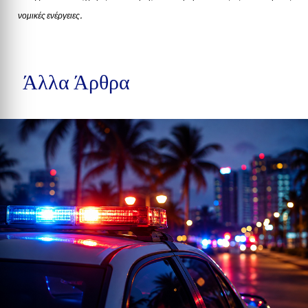
νομικές ενέργειες.
Άλλα Άρθρα