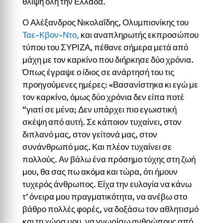
θλίψη όλη την Ελλάδα.
Ο Αλέξανδρος Νικολαΐδης, Ολυμπιονίκης του
Ταε-Κβον-Ντο,
και αναπληρωτής εκπροσώπου
τύπου του ΣΥΡΙΖΑ, πέθανε σήμερα μετά από
μάχη με τον καρκίνο που διήρκησε δύο χρόνια.
Όπως έγραψε ο ίδιος σε ανάρτησή του τις
προηγούμενες ημέρες: «Βασανίστηκα κι εγώ με
τον καρκίνο, όμως δύο χρόνια δεν είπα ποτέ
“γιατί σε μένα; Δεν υπάρχει πιο εγωιστική
σκέψη από αυτή. Σε κάποιον τυχαίνει, στον
διπλανό μας, στον γείτονά μας, στον
συνάνθρωπό μας. Και πλέον τυχαίνει σε
πολλούς. Αν βάλω ένα πρόσημο τύχης στη ζωή
μου, θα σας πω ακόμα και τώρα, ότι ήμουν
τυχερός άνθρωπος. Είχα την ευλογία να κάνω
τ’ όνειρα μου πραγματικότητα, να ανέβω στο
βάθρο πολλές φορές, να δοξάσω τον αθλητισμό
και τη χώρα μου, να γνωρίσω ανθρώπους από