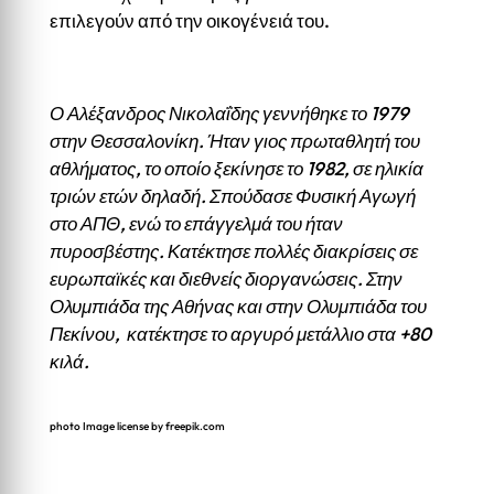
επιλεγούν από την οικογένειά του.
Ο Αλέξανδρος Νικολαΐδης γεννήθηκε το 1979
στην Θεσσαλονίκη. Ήταν γιος πρωταθλητή του
αθλήματος, το οποίο ξεκίνησε το 1982, σε ηλικία
τριών ετών δηλαδή. Σπούδασε Φυσική Αγωγή
στο ΑΠΘ, ενώ το επάγγελμά του ήταν
πυροσβέστης. Κατέκτησε πολλές διακρίσεις σε
ευρωπαϊκές και διεθνείς διοργανώσεις. Στην
Ολυμπιάδα της Αθήνας και στην Ολυμπιάδα του
Πεκίνου, κατέκτησε το αργυρό μετάλλιο στα +80
κιλά.
photo Image license by freepik.com