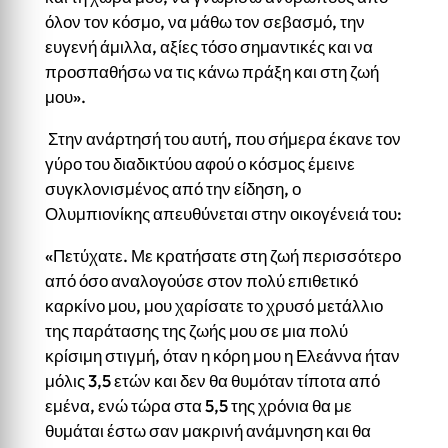
όλον τον κόσμο, να μάθω τον σεβασμό, την
ευγενή άμιλλα, αξίες τόσο σημαντικές και να
προσπαθήσω να τις κάνω πράξη και στη ζωή
μου».
Στην ανάρτησή του αυτή, που σήμερα έκανε τον
γύρο του διαδικτύου αφού ο κόσμος έμεινε
συγκλονισμένος από την είδηση, ο
Ολυμπιονίκης απευθύνεται στην οικογένειά του:
«Πετύχατε.
Με κρατήσατε στη ζωή περισσότερο
από όσο αναλογούσε στον πολύ επιθετικό
καρκίνο μου, μου χαρίσατε το χρυσό μετάλλιο
της παράτασης της ζωής μου σε μια πολύ
κρίσιμη στιγμή, όταν η κόρη μου η Ελεάννα ήταν
μόλις 3,5 ετών και δεν θα θυμόταν τίποτα από
εμένα, ενώ τώρα στα 5,5 της χρόνια θα με
θυμάται έστω σαν μακρινή ανάμνηση και θα