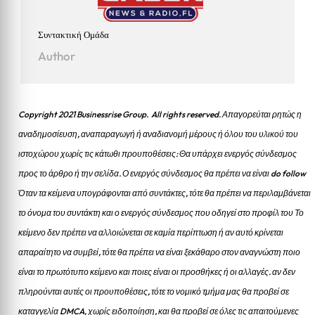
Συντακτική Ομάδα
Author
Copyright 2021 Businessrise Group. All rights reserved. Απαγορεύται ρητώς η
αναδημοσίευση, αναπαραγωγή ή αναδιανομή μέρους ή όλου του υλικού του
ιστοχώρου χωρίς τις κάτωθι προυποθέσεις: Θα υπάρχει ενεργός σύνδεσμος
προς το άρθρο ή την σελίδα.
Ο ενεργός σύνδεσμος θα πρέπει να είναι do follow
Όταν τα κείμενα υπογράφονται από συντάκτες, τότε θα πρέπει να περιλαμβάνεται
το όνομα του συντάκτη και ο ενεργός σύνδεσμος που οδηγεί στο προφίλ του Το
κείμενο δεν πρέπει να αλλοιώνεται σε καμία περίπτωση ή αν αυτό κρίνεται
απαραίτητο να συμβεί, τότε θα πρέπει να είναι ξεκάθαρο στον αναγνώστη ποιο
είναι το πρωτότυπο κείμενο και ποιες είναι οι προσθήκες ή οι αλλαγές. αν δεν
πληρούνται αυτές οι προυποθέσεις, τότε το νομικό τμήμα μας θα προβεί σε
καταγγελία DMCA, χωρίς ειδοποίηση, και θα προβεί σε όλες τις απαιτούμενες