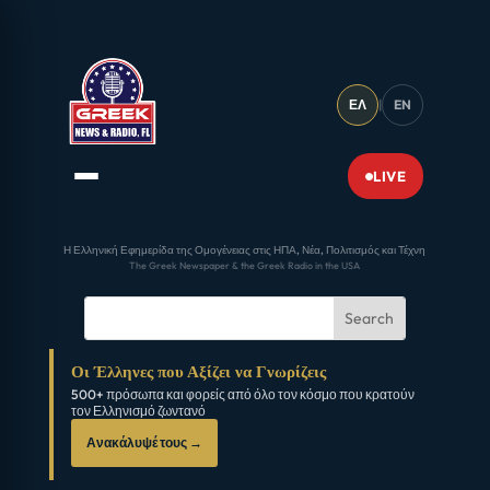
ΕΛ
|
EN
LIVE
Η Ελληνική Εφημερίδα της Ομογένειας στις ΗΠΑ, Νέα, Πολιτισμός και Τέχνη
The Greek Newspaper & the Greek Radio in the USA
Οι Έλληνες που Αξίζει να Γνωρίζεις
500+ πρόσωπα και φορείς από όλο τον κόσμο που κρατούν
τον Ελληνισμό ζωντανό
Ανακάλυψέ τους →