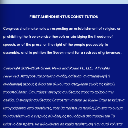
FIRST AMENDMENT US CONSTITUTION
Congress shall make no law respecting an establishment of religion, or
prohibiting the free exercise thereof; or abridging the freedom of
speech, or of the press; or the right of the people peaceably to
assemble, and to petition the Government for a redress of grievances.
Copyright 2021-2024 Greek News and Radio FL, LLC
. All rights
reserved. Απαγορεύται ρητώς η αναδημοσίευση, αναπαραγωγή ή
αναδιανομή μέρους ή όλου του υλικού του ιστοχώρου χωρίς τις κάτωθι
προυποθέσεις: Θα υπάρχει ενεργός σύνδεσμος προς το άρθρο ή την
σελίδα.
Ο ενεργός σύνδεσμος θα πρέπει να είναι do follow Όταν τα κείμενα
υπογράφονται από συντάκτες, τότε θα πρέπει να περιλαμβάνεται το όνομα
του συντάκτη και ο ενεργός σύνδεσμος που οδηγεί στο προφίλ του Το
κείμενο δεν πρέπει να αλλοιώνεται σε καμία περίπτωση ή αν αυτό κρίνεται