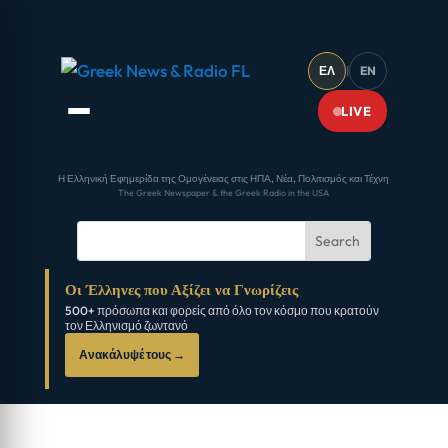
ΕΛ
|
EN
LIVE
Η Ελληνική Εφημερίδα της Ομογένειας στις ΗΠΑ, Νέα, Πολιτισμός και Τέχνη
The Greek Newspaper & the Greek Radio in the USA
Οι Έλληνες που Αξίζει να Γνωρίζεις
500+ πρόσωπα και φορείς από όλο τον κόσμο που κρατούν
τον Ελληνισμό ζωντανό
Ανακάλυψέ τους →