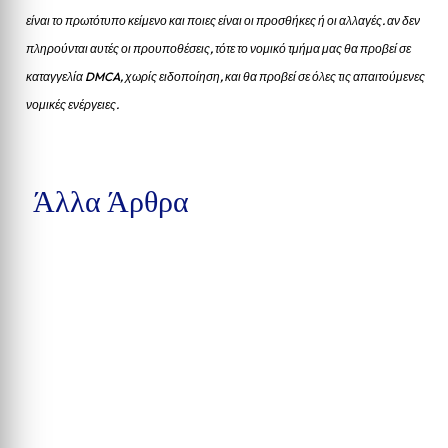
είναι το πρωτότυπο κείμενο και ποιες είναι οι προσθήκες ή οι αλλαγές. αν δεν
πληρούνται αυτές οι προυποθέσεις, τότε το νομικό τμήμα μας θα προβεί σε
καταγγελία DMCA, χωρίς ειδοποίηση, και θα προβεί σε όλες τις απαιτούμενες
νομικές ενέργειες.
Άλλα Άρθρα
Μια προσχεδιασμένη συνάντηση ανηλίκων σε πάρκο του