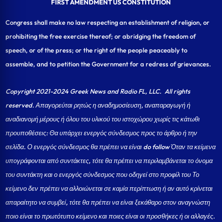
FIRST AMENDMENT US CONSTITUTION
Congress shall make no law respecting an establishment of religion, or
prohibiting the free exercise thereof; or abridging the freedom of
speech, or of the press; or the right of the people peaceably to
assemble, and to petition the Government for a redress of grievances.
Copyright 2021-2024 Greek News and Radio FL, LLC
. All rights
reserved. Απαγορεύται ρητώς η αναδημοσίευση, αναπαραγωγή ή
αναδιανομή μέρους ή όλου του υλικού του ιστοχώρου χωρίς τις κάτωθι
προυποθέσεις: Θα υπάρχει ενεργός σύνδεσμος προς το άρθρο ή την
σελίδα.
Ο ενεργός σύνδεσμος θα πρέπει να είναι do follow Όταν τα κείμενα
υπογράφονται από συντάκτες, τότε θα πρέπει να περιλαμβάνεται το όνομα
του συντάκτη και ο ενεργός σύνδεσμος που οδηγεί στο προφίλ του Το
κείμενο δεν πρέπει να αλλοιώνεται σε καμία περίπτωση ή αν αυτό κρίνεται
απαραίτητο να συμβεί, τότε θα πρέπει να είναι ξεκάθαρο στον αναγνώστη
ποιο είναι το πρωτότυπο κείμενο και ποιες είναι οι προσθήκες ή οι αλλαγές.