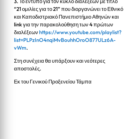
3. Το έντυπο για τον κύκλο διαλέξεων με τίτλο
“21 ομιλίες για το 21” που διοργανώνει το Εθνικό
και Καποδιστριακό Πανεπιστήμιο Αθηνών και
link για την παρακολούθηση των 4 πρώτων
διαλέξεων
https://www.youtube.com/playlist?
list=PLPzInO4nqiMvBouhhOroO877ULz6A-
vWm
.
Στη συνέχεια θα υπάρξουν και νεότερες
αποστολές.
Εκ του Γενικού Προξενείου Τάμπα