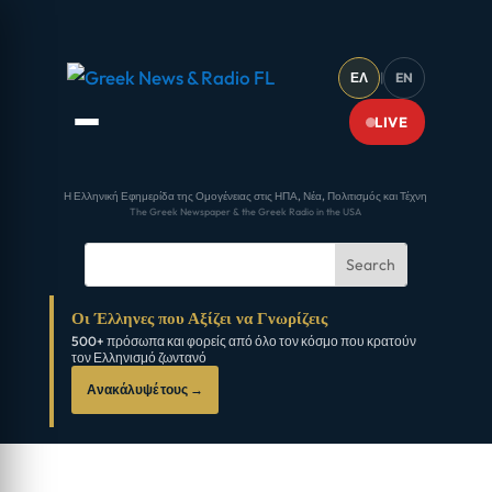
ΕΛ
|
EN
LIVE
Η Ελληνική Εφημερίδα της Ομογένειας στις ΗΠΑ, Νέα, Πολιτισμός και Τέχνη
The Greek Newspaper & the Greek Radio in the USA
Οι Έλληνες που Αξίζει να Γνωρίζεις
500+ πρόσωπα και φορείς από όλο τον κόσμο που κρατούν
τον Ελληνισμό ζωντανό
Ανακάλυψέ τους →