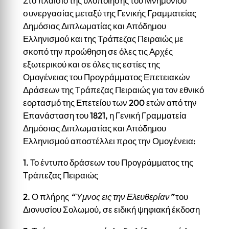
Στο πλαίσιο της υλοποίησης του Μνημονίου
συνεργασίας μεταξύ της Γενικής Γραμματείας
Δημόσιας Διπλωματίας και Απόδημου
Ελληνισμού και της Τράπεζας Πειραιώς με
σκοπό την προώθηση σε όλες τις Αρχές
εξωτερικού και σε όλες τις εστίες της
Ομογένειας του Προγράμματος Επετειακών
Δράσεων της Τράπεζας Πειραιώς για τον εθνικό
εορτασμό της Επετείου των 200 ετών από την
Επανάσταση του 1821, η Γενική Γραμματεία
Δημόσιας Διπλωματίας και Απόδημου
Ελληνισμού αποστέλλει προς την Ομογένεια:
1. Το έντυπο δράσεων του Προγράμματος της
Τράπεζας Πειραιώς
2. Ο πλήρης
“Ύμνος εις την Ελευθερίαν”
του
Διονυσίου Σολωμού, σε ειδική ψηφιακή έκδοση