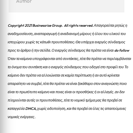
Author
Copyright 2021 Businessrise Group. All rights reserved. Απαγορεύται ρητώς η
αναδημοσίευση, αναπαραγωγή ή αναδιανομή μέρους ή όλου του υλικού του
ιστοχώρου χωρίς τις κάτωθι προυποθέσεις: Θα υπάρχει ενεργός σύνδεσμος
προς το άρθρο ή την σελίδα.
Ο ενεργός σύνδεσμος θα πρέπει να είναι do follow
Όταν τα κείμενα υπογράφονται από συντάκτες, τότε θα πρέπει να περιλαμβάνεται
το όνομα του συντάκτη και ο ενεργός σύνδεσμος που οδηγεί στο προφίλ του Το
κείμενο δεν πρέπει να αλλοιώνεται σε καμία περίπτωση ή αν αυτό κρίνεται
απαραίτητο να συμβεί, τότε θα πρέπει να είναι ξεκάθαρο στον αναγνώστη ποιο
είναι το πρωτότυπο κείμενο και ποιες είναι οι προσθήκες ή οι αλλαγές. αν δεν
πληρούνται αυτές οι προυποθέσεις, τότε το νομικό τμήμα μας θα προβεί σε
καταγγελία DMCA, χωρίς ειδοποίηση, και θα προβεί σε όλες τις απαιτούμενες
νομικές ενέργειες.