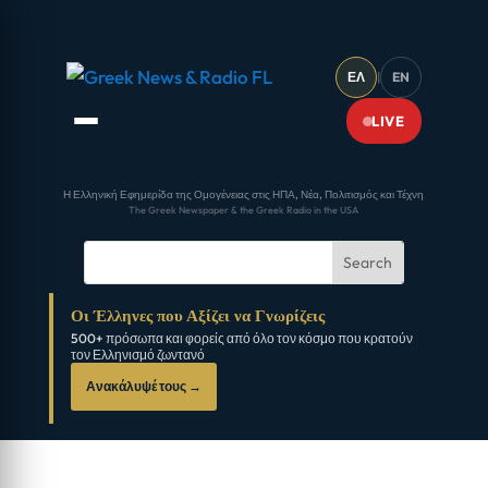
ΕΛ
|
EN
LIVE
Η Ελληνική Εφημερίδα της Ομογένειας στις ΗΠΑ, Νέα, Πολιτισμός και Τέχνη
The Greek Newspaper & the Greek Radio in the USA
Οι Έλληνες που Αξίζει να Γνωρίζεις
500+ πρόσωπα και φορείς από όλο τον κόσμο που κρατούν
τον Ελληνισμό ζωντανό
Ανακάλυψέ τους →