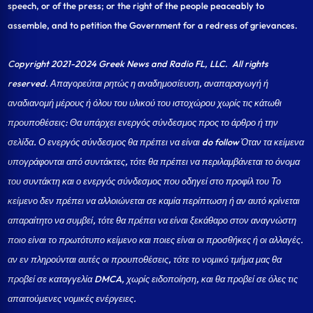
speech, or of the press; or the right of the people peaceably to
assemble, and to petition the Government for a redress of grievances.
Copyright 2021-2024 Greek News and Radio FL, LLC
. All rights
reserved. Απαγορεύται ρητώς η αναδημοσίευση, αναπαραγωγή ή
αναδιανομή μέρους ή όλου του υλικού του ιστοχώρου χωρίς τις κάτωθι
προυποθέσεις: Θα υπάρχει ενεργός σύνδεσμος προς το άρθρο ή την
σελίδα.
Ο ενεργός σύνδεσμος θα πρέπει να είναι do follow Όταν τα κείμενα
υπογράφονται από συντάκτες, τότε θα πρέπει να περιλαμβάνεται το όνομα
του συντάκτη και ο ενεργός σύνδεσμος που οδηγεί στο προφίλ του Το
κείμενο δεν πρέπει να αλλοιώνεται σε καμία περίπτωση ή αν αυτό κρίνεται
απαραίτητο να συμβεί, τότε θα πρέπει να είναι ξεκάθαρο στον αναγνώστη
ποιο είναι το πρωτότυπο κείμενο και ποιες είναι οι προσθήκες ή οι αλλαγές.
αν εν πληρούνται αυτές οι προυποθέσεις, τότε το νομικό τμήμα μας θα
προβεί σε καταγγελία DMCA, χωρίς ειδοποίηση, και θα προβεί σε όλες τις
απαιτούμενες νομικές ενέργειες.