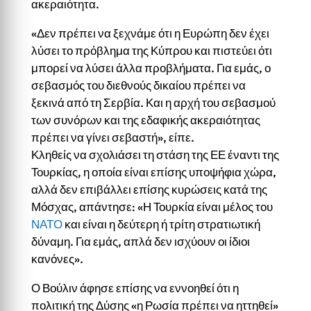
ακεραιότητα.
«Δεν πρέπει να ξεχνάμε ότι η Ευρώπη δεν έχει
λύσει το πρόβλημα της Κύπρου και πιστεύει ότι
μπορεί να λύσει άλλα προβλήματα. Για εμάς, ο
σεβασμός του διεθνούς δικαίου πρέπει να
ξεκινά από τη Σερβία. Και η αρχή του σεβασμού
των συνόρων και της εδαφικής ακεραιότητας
πρέπει να γίνει σεβαστή», είπε.
Κληθείς να σχολιάσει τη στάση της ΕΕ έναντι της
Τουρκίας, η οποία είναι επίσης υποψήφια χώρα,
αλλά δεν επιβάλλει επίσης κυρώσεις κατά της
Μόσχας, απάντησε: «Η Τουρκία είναι μέλος του
ΝΑΤΟ
και είναι η δεύτερη ή τρίτη στρατιωτική
δύναμη. Για εμάς, απλά δεν ισχύουν οι ίδιοι
κανόνες».
Ο Βούλιν άφησε επίσης να εννοηθεί ότι η
πολιτική της Δύσης «η Ρωσία πρέπει να ηττηθεί»