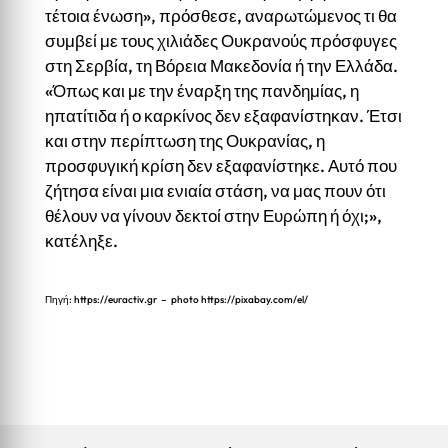
τέτοια ένωση», πρόσθεσε, αναρωτώμενος τι θα
συμβεί με τους χιλιάδες Ουκρανούς πρόσφυγες
στη Σερβία, τη Βόρεια Μακεδονία ή την Ελλάδα.
«Όπως και με την έναρξη της πανδημίας, η
ηπατίτιδα ή ο καρκίνος δεν εξαφανίστηκαν. Έτσι
και στην περίπτωση της Ουκρανίας, η
προσφυγική κρίση δεν εξαφανίστηκε. Αυτό που
ζήτησα είναι μια ενιαία στάση, να μας πουν ότι
θέλουν να γίνουν δεκτοί στην Ευρώπη ή όχι;»,
κατέληξε.
Πηγή:
https://euractiv.gr
– photo
https://pixabay.com/el/