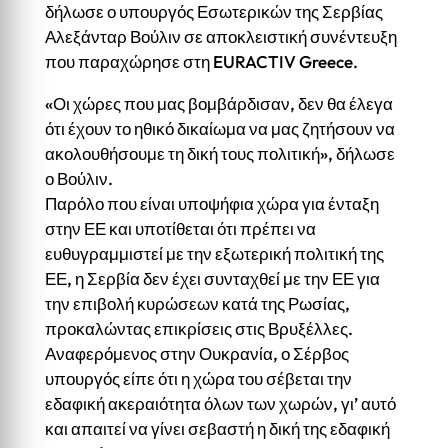
δήλωσε ο υπουργός Εσωτερικών της Σερβίας
Αλεξάνταρ Βούλιν σε αποκλειστική συνέντευξη
που παραχώρησε στη EURACTIV Greece.
«Οι χώρες που μας βομβάρδισαν, δεν θα έλεγα
ότι έχουν το ηθικό δικαίωμα να μας ζητήσουν να
ακολουθήσουμε τη δική τους πολιτική», δήλωσε
ο Βούλιν.
Παρόλο που είναι υποψήφια χώρα για ένταξη
στην ΕΕ και υποτίθεται ότι πρέπει να
ευθυγραμμιστεί με την εξωτερική πολιτική της
ΕΕ, η Σερβία δεν έχει συνταχθεί με την ΕΕ για
την επιβολή κυρώσεων κατά της Ρωσίας,
προκαλώντας επικρίσεις στις Βρυξέλλες.
Αναφερόμενος στην Ουκρανία, ο Σέρβος
υπουργός είπε ότι η χώρα του σέβεται την
εδαφική ακεραιότητα όλων των χωρών, γι’ αυτό
και απαιτεί να γίνει σεβαστή η δική της εδαφική