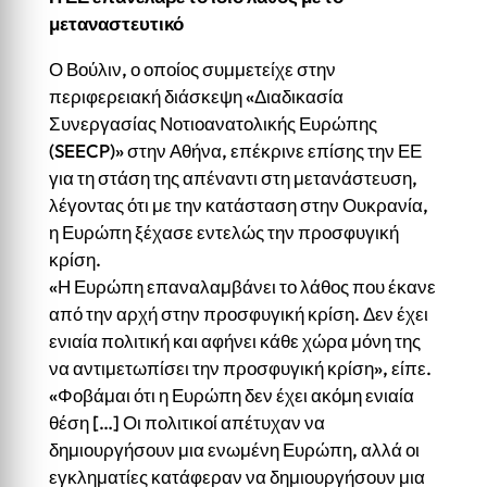
μεταναστευτικό
Ο Βούλιν, ο οποίος συμμετείχε στην
περιφερειακή διάσκεψη «Διαδικασία
Συνεργασίας Νοτιοανατολικής Ευρώπης
(SEECP)» στην Αθήνα, επέκρινε επίσης την ΕΕ
για τη στάση της απέναντι στη μετανάστευση,
λέγοντας ότι με την κατάσταση στην Ουκρανία,
η Ευρώπη ξέχασε εντελώς την προσφυγική
κρίση.
«Η Ευρώπη επαναλαμβάνει το λάθος που έκανε
από την αρχή στην προσφυγική κρίση. Δεν έχει
ενιαία πολιτική και αφήνει κάθε χώρα μόνη της
να αντιμετωπίσει την προσφυγική κρίση», είπε.
«Φοβάμαι ότι η Ευρώπη δεν έχει ακόμη ενιαία
θέση […] Οι πολιτικοί απέτυχαν να
δημιουργήσουν μια ενωμένη Ευρώπη, αλλά οι
εγκληματίες κατάφεραν να δημιουργήσουν μια