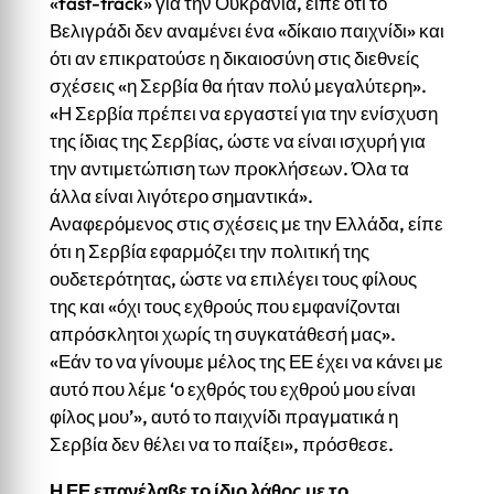
«fast-track» για την Ουκρανία, είπε ότι το
Βελιγράδι δεν αναμένει ένα «δίκαιο παιχνίδι» και
ότι αν επικρατούσε η δικαιοσύνη στις διεθνείς
σχέσεις «η Σερβία θα ήταν πολύ μεγαλύτερη».
«Η Σερβία πρέπει να εργαστεί για την ενίσχυση
της ίδιας της Σερβίας, ώστε να είναι ισχυρή για
την αντιμετώπιση των προκλήσεων. Όλα τα
άλλα είναι λιγότερο σημαντικά».
Αναφερόμενος στις σχέσεις με την Ελλάδα, είπε
ότι η Σερβία εφαρμόζει την πολιτική της
ουδετερότητας, ώστε να επιλέγει τους φίλους
της και «όχι τους εχθρούς που εμφανίζονται
απρόσκλητοι χωρίς τη συγκατάθεσή μας».
«Εάν το να γίνουμε μέλος της ΕΕ έχει να κάνει με
αυτό που λέμε ‘ο εχθρός του εχθρού μου είναι
φίλος μου’», αυτό το παιχνίδι πραγματικά η
Σερβία δεν θέλει να το παίξει», πρόσθεσε.
Η ΕΕ επανέλαβε το ίδιο λάθος με το