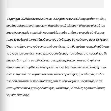
Copyright 2021 Businessrise Group. All rights reserved. Απαγορεύται ρητώς η
αναδημοσίευση, αναπαραγωγή ή αναδιανομή μέρους ή όλου του υλικού του
ιστοχώρου χωρίς τις κάτωθι προυποθέσεις: Θα υπάρχει ενεργός σύνδεσμος
προς το άρθρο ή την σελίδα.
Ο ενεργός σύνδεσμος θα πρέπει να είναι do follow
Όταν τα κείμενα υπογράφονται από συντάκτες, τότε θα πρέπει να περιλαμβάνεται
το όνομα του συντάκτη και ο ενεργός σύνδεσμος που οδηγεί στο προφίλ του Το
κείμενο δεν πρέπει να αλλοιώνεται σε καμία περίπτωση ή αν αυτό κρίνεται
απαραίτητο να συμβεί, τότε θα πρέπει να είναι ξεκάθαρο στον αναγνώστη ποιο
είναι το πρωτότυπο κείμενο και ποιες είναι οι προσθήκες ή οι αλλαγές. αν δεν
πληρούνται αυτές οι προυποθέσεις, τότε το νομικό τμήμα μας θα προβεί σε
καταγγελία DMCA, χωρίς ειδοποίηση, και θα προβεί σε όλες τις απαιτούμενες
νομικές ενέργειες.