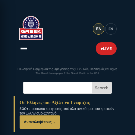
ΕΛ
|
EN
LIVE
Η Ελληνική Εφημερίδα της Ομογένειας στις ΗΠΑ, Νέα, Πολιτισμός και Τέχνη
The Greek Newspaper & the Greek Radio in the USA
Οι Έλληνες που Αξίζει να Γνωρίζεις
500+ πρόσωπα και φορείς από όλο τον κόσμο που κρατούν
τον Ελληνισμό ζωντανό
Ανακάλυψέ τους →