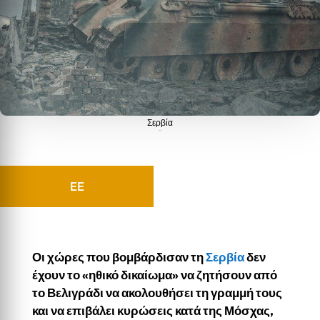
Σερβία
Σερβία
EE
Οι χώρες που βομβάρδισαν τη
Σερβία
δεν
έχουν το «ηθικό δικαίωμα» να ζητήσουν από
το Βελιγράδι να ακολουθήσει τη γραμμή τους
και να επιβάλει κυρώσεις κατά της Μόσχας,