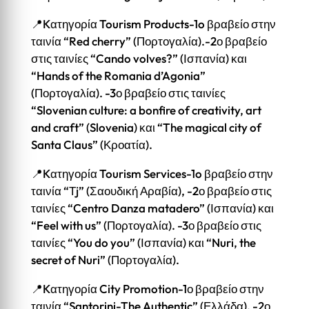
📍Kατηγορία Tourism Products-1o βραβείο στην
ταινία “Red cherry” (Πορτογαλία).-2ο βραβείο
στις ταινίες “Cando volves?” (Ισπανία) και
“Hands of the Romania d’Agonia”
(Πορτογαλία). -3ο βραβείο στις ταινίες
“Slovenian culture: a bonfire of creativity, art
and craft” (Slovenia) και “The magical city of
Santa Claus” (Κροατία).
📍Kατηγορία Tourism Services-1o βραβείο στην
ταινία “Τj” (Σαουδική Αραβία), -2ο βραβείο στις
ταινίες “Centro Danza matadero” (Ισπανία) και
“Feel with us” (Πορτογαλία). -3ο βραβείο στις
ταινίες “You do you” (Ισπανία) και “Nuri, the
secret of Nuri” (Πορτογαλία).
📍Kατηγορία City Promotion-1ο βραβείο στην
ταινία “Santorini-The Authentic” (Ελλάδα). -2ο