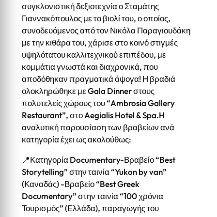
συγκλονιστική δεξιοτεχνία ο Σταμάτης
Γιαννακόπουλος με το βιολί του, ο οποίος,
συνοδευόμενος από τον Νικόλα Παραγιουδάκη
με την κιθάρα του, χάρισε στο κοινό στιγμές
υψηλότατου καλλιτεχνικού επιπέδου, με
κομμάτια γνωστά και διαχρονικά, που
αποδόθηκαν πραγματικά άψογα! Η βραδιά
ολοκληρώθηκε με Gala Dinner στους
πολυτελείς χώρους του “Ambrosia Gallery
Restaurant”, στο Aegialis Hotel & Spa.H
αναλυτική παρουσίαση των βραβείων ανά
κατηγορία έχει ως ακολούθως:
📍Κατηγορία Documentary-Βραβείο “Best
Storytelling” στην ταινία “Yukon by van”
(Καναδάς) -Βραβείο “Best Greek
Documentary” στην ταινία “100 χρόνια
Τουρισμός” (Ελλάδα), παραγωγής του