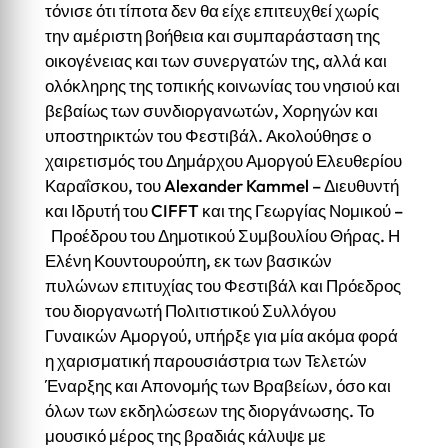
τόνισε ότι τίποτα δεν θα είχε επιτευχθεί χωρίς
την αμέριστη βοήθεια και συμπαράσταση της
οικογένειας και των συνεργατών της, αλλά και
ολόκληρης της τοπικής κοινωνίας του νησιού και
βεβαίως των συνδιοργανωτών, Χορηγών και
υποστηρικτών του Φεστιβάλ. Ακολούθησε ο
χαιρετισμός του Δημάρχου Αμοργού Ελευθερίου
Καραΐσκου, του Alexander Kammel – Διευθυντή
και Ιδρυτή του CIFFT και της Γεωργίας Νομικού –
Προέδρου του Δημοτικού Συμβουλίου Θήρας. Η
Ελένη Κουντουρούπη, εκ των βασικών
πυλώνων επιτυχίας του Φεστιβάλ και Πρόεδρος
του διοργανωτή Πολιτιστικού Συλλόγου
Γυναικών Αμοργού, υπήρξε για μία ακόμα φορά
η χαρισματική παρουσιάστρια των Τελετών
Έναρξης και Απονομής των Βραβείων, όσο και
όλων των εκδηλώσεων της διοργάνωσης. Το
μουσικό μέρος της βραδιάς κάλυψε με