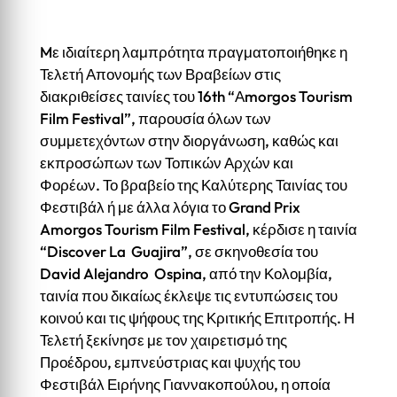
Mε ιδιαίτερη λαμπρότητα πραγματοποιήθηκε η
Τελετή Απονομής των Βραβείων στις
διακριθείσες ταινίες του 16th “Αmorgos Tourism
Film Festival”, παρουσία όλων των
συμμετεχόντων στην διοργάνωση, καθώς και
εκπροσώπων των Τοπικών Αρχών και
Φορέων. Το βραβείο της Καλύτερης Ταινίας του
Φεστιβάλ ή με άλλα λόγια το Grand Prix
Amorgos Tourism Film Festival, κέρδισε η ταινία
“Discover La Guajira”, σε σκηνοθεσία του
David Alejandro Ospina, από την Κολομβία,
ταινία που δικαίως έκλεψε τις εντυπώσεις του
κοινού και τις ψήφους της Κριτικής Επιτροπής. Η
Τελετή ξεκίνησε με τον χαιρετισμό της
Προέδρου, εμπνεύστριας και ψυχής του
Φεστιβάλ Ειρήνης Γιαννακοπούλου, η οποία