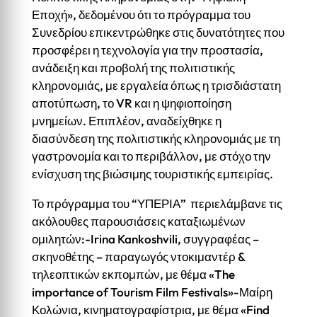
Εποχή», δεδομένου ότι το πρόγραμμα του
Συνεδρίου επικεντρώθηκε στις δυνατότητες που
προσφέρει η τεχνολογία για την προστασία,
ανάδειξη και προβολή της πολιτιστικής
κληρονομιάς, με εργαλεία όπως η τρισδιάστατη
αποτύπωση, το VR και η ψηφιοποίηση
μνημείων. Επιπλέον, αναδείχθηκε η
διασύνδεση της πολιτιστικής κληρονομιάς με τη
γαστρονομία και το περιβάλλον, με στόχο την
ενίσχυση της βιώσιμης τουριστικής εμπειρίας.
Το πρόγραμμα του “ΥΠΕΡΙΑ” περιελάμβανε τις
ακόλουθες παρουσιάσεις καταξιωμένων
ομιλητών:-Irina Kankoshvili, συγγραφέας –
σκηνοθέτης – παραγωγός ντοκιμαντέρ &
τηλεοπτικών εκπομπών, με θέμα «The
importance of Tourism Film Festivals»-Μαίρη
Κολώνια, κινηματογραφίστρια, με θέμα «Find