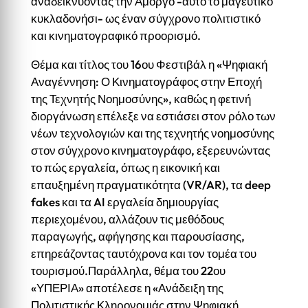
αναδεικνύοντας την Αμοργό -αυτό το μαγευτικό
κυκλαδονήσι- ως έναν σύγχρονο πολιτιστικό
και κινηματογραφικό προορισμό.
Θέμα και τίτλος του 16ου Φεστιβάλ η «Ψηφιακή
Αναγέννηση: Ο Κινηματογράφος στην Εποχή
της Τεχνητής Νοημοσύνης», καθώς η φετινή
διοργάνωση επέλεξε να εστιάσει στον ρόλο των
νέων τεχνολογιών και της τεχνητής νοημοσύνης
στον σύγχρονο κινηματογράφο, εξερευνώντας
το πώς εργαλεία, όπως η εικονική και
επαυξημένη πραγματικότητα (VR/AR), τα deep
fakes και τα AI εργαλεία δημιουργίας
περιεχομένου, αλλάζουν τις μεθόδους
παραγωγής, αφήγησης και παρουσίασης,
επηρεάζοντας ταυτόχρονα και τον τομέα του
τουρισμού.Παράλληλα, θέμα του 22ου
«ΥΠΕΡΙΑ» αποτέλεσε η «Ανάδειξη της
Πολιτιστικής Κληρονομιάς στην Ψηφιακή