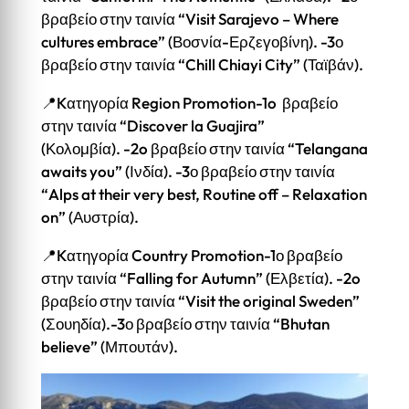
βραβείο στην ταινία “Visit Sarajevo – Where
cultures embrace” (Βοσνία-Ερζεγοβίνη). -3ο
βραβείο στην ταινία “Chill Chiayi City” (Ταϊβάν).
📍Kατηγορία Region Promotion-1o βραβείο
στην ταινία “Discover la Guajira”
(Κολομβία). -2o βραβείο στην ταινία “Telangana
awaits you” (Ινδία). -3ο βραβείο στην ταινία
“Alps at their very best, Routine off – Relaxation
on” (Αυστρία).
📍Kατηγορία Country Promotion-1ο βραβείο
στην ταινία “Falling for Autumn” (Ελβετία). -2o
βραβείο στην ταινία “Visit the original Sweden”
(Σουηδία).-3ο βραβείο στην ταινία “Bhutan
believe” (Μπουτάν).