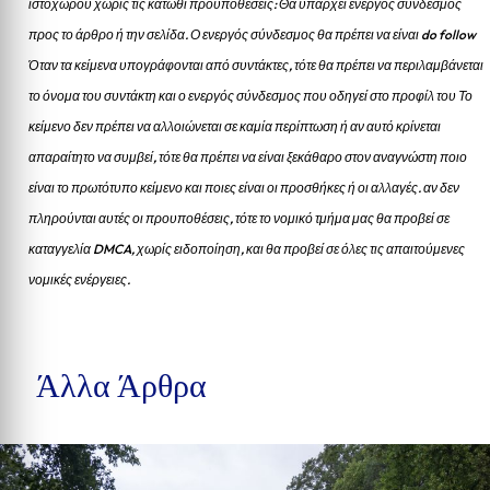
ιστοχώρου χωρίς τις κάτωθι προυποθέσεις: Θα υπάρχει ενεργός σύνδεσμος
προς το άρθρο ή την σελίδα.
Ο ενεργός σύνδεσμος θα πρέπει να είναι do follow
Όταν τα κείμενα υπογράφονται από συντάκτες, τότε θα πρέπει να περιλαμβάνεται
το όνομα του συντάκτη και ο ενεργός σύνδεσμος που οδηγεί στο προφίλ του Το
κείμενο δεν πρέπει να αλλοιώνεται σε καμία περίπτωση ή αν αυτό κρίνεται
απαραίτητο να συμβεί, τότε θα πρέπει να είναι ξεκάθαρο στον αναγνώστη ποιο
είναι το πρωτότυπο κείμενο και ποιες είναι οι προσθήκες ή οι αλλαγές. αν δεν
πληρούνται αυτές οι προυποθέσεις, τότε το νομικό τμήμα μας θα προβεί σε
καταγγελία DMCA, χωρίς ειδοποίηση, και θα προβεί σε όλες τις απαιτούμενες
νομικές ενέργειες.
Άλλα Άρθρα