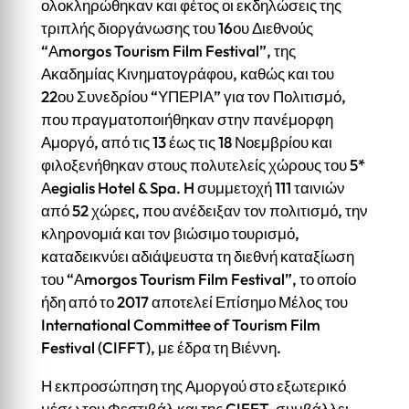
ολοκληρώθηκαν και φέτος οι εκδηλώσεις της
τριπλής διοργάνωσης του 16ου Διεθνούς
“Αmorgos Tourism Film Festival”, της
Ακαδημίας Κινηματογράφου, καθώς και του
22ου Συνεδρίου “ΥΠΕΡΙΑ” για τον Πολιτισμό,
που πραγματοποιήθηκαν στην πανέμορφη
Αμοργό, από τις 13 έως τις 18 Νοεμβρίου και
φιλοξενήθηκαν στους πολυτελείς χώρους του 5*
Αegialis Hotel & Spa. H συμμετοχή 111 ταινιών
από 52 χώρες, που ανέδειξαν τον πολιτισμό, την
κληρονομιά και τον βιώσιμο τουρισμό,
καταδεικνύει αδιάψευστα τη διεθνή καταξίωση
του “Αmorgos Tourism Film Festival”, το οποίο
ήδη από το 2017 αποτελεί Επίσημο Μέλος του
International Committee of Tourism Film
Festival (CIFFT), με έδρα τη Βιέννη.
Η εκπροσώπηση της Αμοργού στο εξωτερικό
μέσω του Φεστιβάλ και της CIFFT, συμβάλλει