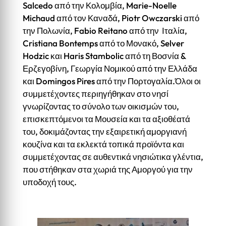
Salcedo από την Κολομβία, Marie-Noelle
Michaud από τον Καναδά, Piotr Owczarski από
την Πολωνία, Fabio Reitano από την Ιταλία,
Cristiana Bontemps από το Μονακό, Selver
Hodzic και Haris Stambolic από τη Βοσνία &
Ερζεγοβίνη, Γεωργία Νομικού από την Ελλάδα
και Domingos Pires από την Πορτογαλία.Όλοι οι
συμμετέχοντες περιηγήθηκαν στο νησί
γνωρίζοντας το σύνολο των οικισμών του,
επισκεπτόμενοι τα Μουσεία και τα αξιοθέατά
του, δοκιμάζοντας την εξαιρετική αμοργιανή
κουζίνα και τα εκλεκτά τοπικά προϊόντα και
συμμετέχοντας σε αυθεντικά νησιώτικα γλέντια,
που στήθηκαν στα χωριά της Αμοργού για την
υποδοχή τους.