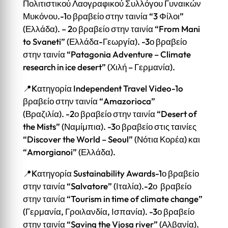
Πολιτιστικού Λαογραφικού Συλλόγου Γυναικών
Μυκόνου.-1ο βραβείο στην ταινία “3 Φίλοι”
(Ελλάδα). – 2ο βραβείο στην ταινία “From Mani
to Svaneti” (Ελλάδα-Γεωργία). -3ο βραβείο
στην ταινία “Patagonia Adventure – Climate
research in ice desert” (Χιλή – Γερμανία).
📍Kατηγορία Independent Travel Video-1o
βραβείο στην ταινία “Amazorioca”
(Βραζιλία). -2ο βραβείο στην ταινία “Desert of
the Mists” (Ναμίμπια). -3ο βραβείο στις ταινίες
“Discover the World – Seoul” (Νότια Κορέα) και
“Amorgianoi” (Ελλάδα).
📍Kατηγορία Sustainability Awards-1ο βραβείο
στην ταινία “Salvatore” (Ιταλία).-2ο βραβείο
στην ταινία “Tourism in time of climate change”
(Γερμανία, Γροιλανδία, Ισπανία). -3ο βραβείο
στην ταινία “Saving the Vjosa river” (Αλβανία).