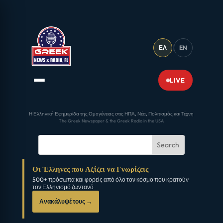
ΕΛ
|
EN
LIVE
Η Ελληνική Εφημερίδα της Ομογένειας στις ΗΠΑ, Νέα, Πολιτισμός και Τέχνη
The Greek Newspaper & the Greek Radio in the USA
Οι Έλληνες που Αξίζει να Γνωρίζεις
500+ πρόσωπα και φορείς από όλο τον κόσμο που κρατούν
τον Ελληνισμό ζωντανό
Ανακάλυψέ τους →