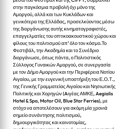
στην παγκόσμια προβολή όχι μόνο της
Αμοργού, αλλά και των Κυκλάδων και
γενικότερα της Ελλάδας, προσελκύοντας μέσω
της διοργάνωσης αυτής κινηματογραφιστές,
επαγγελματίες του οπτικοακουστικού χώρου και
φίλους του πολιτισμού απ’ όλο τον κόσμο.Το
Φεστιβάλ, την Ακαδημία και το Συνέδριο
διοργάνωσε, όπως πάντα, ο Πολιτιστικός
Σύλλογος Γυναικών Αμοργού, σε συνεργασία
με τον Δήμο Αμοργού και την Περιφέρεια Νοτίου
Αιγαίου, με την ευγενική υποστήριξη του Ε.Ο.Τ.,
της Γενικής Γραμματείας Αιγαίου και Νησιωτικής
Πολιτικής και Χορηγών (Aιγέας ΑΜΚΕ, Aegialis
Hotel & Spa, Motor Oil, Blue Star Ferries), με
στόχο να αποτελέσουν για ακόμη μία χρονιά
σημείο συνάντησης πολιτισμού,
δημιουργικότητας και καινοτομίας,