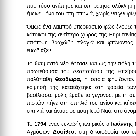
που τόσο αγάπησε και υπηρέτησε ολόκληρη 
έμεινε μόνο του στη σπηλιά, χωρίς να γνωρίζε
Όμως ένα λαμπρό υπερκόσμιο φώς έλουζε τη
κάτοικοι της αντίπερα χώρας της Ευρυτανίας
απότομη βραχώδη πλαγιά και φτάνοντας 
ευωδιάζει!
Το θαυμαστό νέο έφτασε και ως την πόλη τη
πρωτεύουσα του Δεσποτάτου της Ηπείρου
πολύπαθη
Θεοδώρα
, η οποία φημίζονταν
κοίμησή της κατατάχτηκε στη χορεία τω
βασίλισσα, μόλις έμαθε το γεγονός, με τη 
πιστών πήγε στη σπηλιά του αγίου και κήδε
σπηλιά και έκτισε σε αυτή Ιερό Ναό, στο όνομ
Το
1794
ένας ευλαβής κληρικός ο
Ιωάννης 
Αγράφων
Δοσίθεο,
στη δικαιοδοσία του οπ