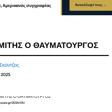
Ανακάλυψέ τους →
0, Αμερικανός συγγραφέας
ΗΜΙΤΗΣ Ο ΘΑΥΜΑΤΟΥΡΓΟΣ
Σκόντζος
, 2025
ousia.gr/2024/05/
 ΘΑΥΜΑΤΟΥΡΓΟΣ