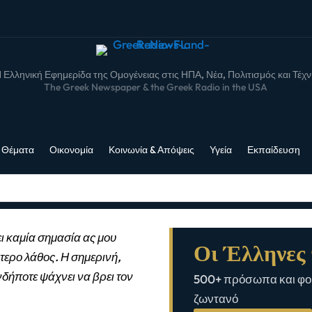
 Ελληνική Εφημερίδα της Ομογένειας στις ΗΠΑ, Νέα, Πολιτισμός και Τέχ
The Greek Newspaper & the Greek Radio in the USA
 Θέματα
Οικονομία
Κοινωνία & Απόψεις
Υγεία
Εκπαίδευση
ι καμία σημασία ας μου
Οι Έλληνες 
τερο λάθος. Η σημερινή,
νδήποτε ψάχνει να βρει τον
500+ πρόσωπα και φορ
ζωντανό