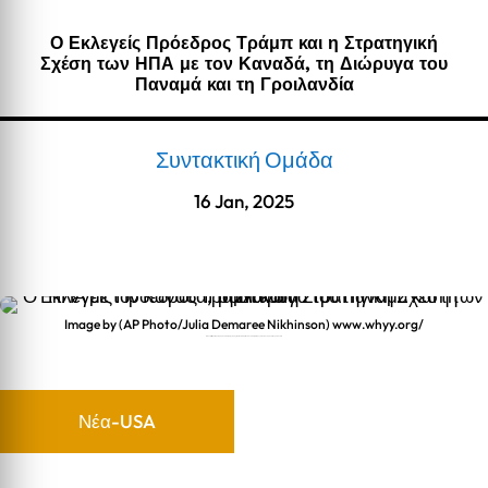
Ο Εκλεγείς Πρόεδρος Τράμπ και η Στρατηγική
Σχέση των ΗΠΑ με τον Καναδά, τη Διώρυγα του
Παναμά και τη Γροιλανδία
Συντακτική Ομάδα
16 Jan, 2025
Image by (AP Photo/Julia Demaree Nikhinson) www.whyy.org/
Ο Εκλεγείς Πρόεδρος Τράμπ και η Στρατηγική Σχέση των ΗΠΑ με τον Καναδά, τη Διώρυγα του Παναμά και τη Γροιλανδία
Νέα-USA