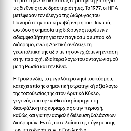
πόρο στην Αρκτική και ως στρατηγική βάση για
τις διεθνείς τους δραστηριότητες. Το 1977, οι ΗΠΑ
μετέφεραν τον έλεγχο της Διώρυγας του
Παναμά στην τοπική κυβέρνηση του Παναμά,
ωστόσο η σημασία της διώρυγας παρέμεινε
αδιαμφισβήτητη για τον παγκόσμιο εμπορικό
διάδρομο, ενώ η Αρκτική ανέδειξε τη
γεωπολιτική της αξία με τη συνεχιζόμενη ένταση
στην περιοχή, ιδιαίτερα λόγω του ανταγωνισμού
με τη Ρωσία και την Κίνα.
Η Γροιλανδία, το μεγαλύτερο νησί του κόσμου,
κατέχει επίσης σημαντική στρατηγική αξία λόγω
της τοποθεσίας της στον Αρκτικό Κύκλο,
γεγονός που την καθιστά κρίσιμη για τη
διασφάλιση της κυριαρχίας στην περιοχή,
καθώς και για την ασφαλή διέλευση θαλάσσιων
διαδρομών. Εντός του πλαίσιο της σύγκρουσης
των υπερδυνάμεων, η Γροιλανδία