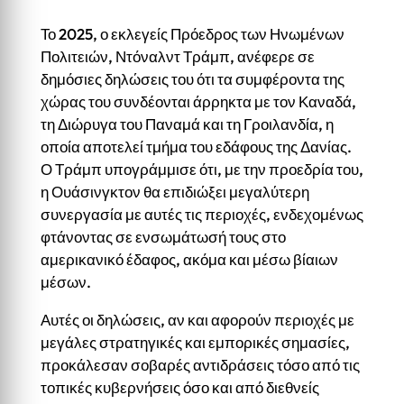
Το 2025, ο εκλεγείς Πρόεδρος των Ηνωμένων
Πολιτειών, Ντόναλντ Τράμπ, ανέφερε σε
δημόσιες δηλώσεις του ότι τα συμφέροντα της
χώρας του συνδέονται άρρηκτα με τον Καναδά,
τη Διώρυγα του Παναμά και τη Γροιλανδία, η
οποία αποτελεί τμήμα του εδάφους της Δανίας.
Ο Τράμπ υπογράμμισε ότι, με την προεδρία του,
η Ουάσινγκτον θα επιδιώξει μεγαλύτερη
συνεργασία με αυτές τις περιοχές, ενδεχομένως
φτάνοντας σε ενσωμάτωσή τους στο
αμερικανικό έδαφος, ακόμα και μέσω βίαιων
μέσων.
Αυτές οι δηλώσεις, αν και αφορούν περιοχές με
μεγάλες στρατηγικές και εμπορικές σημασίες,
προκάλεσαν σοβαρές αντιδράσεις τόσο από τις
τοπικές κυβερνήσεις όσο και από διεθνείς