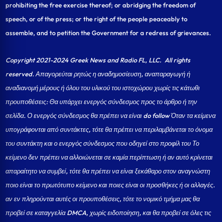
prohibiting the free exercise thereof; or abridging the freedom of
speech, or of the press; or the right of the people peaceably to
assemble, and to petition the Government for a redress of grievances.
Copyright 2021-2024 Greek News and Radio FL, LLC
. All rights
reserved. Απαγορεύται ρητώς η αναδημοσίευση, αναπαραγωγή ή
αναδιανομή μέρους ή όλου του υλικού του ιστοχώρου χωρίς τις κάτωθι
προυποθέσεις: Θα υπάρχει ενεργός σύνδεσμος προς το άρθρο ή την
σελίδα.
Ο ενεργός σύνδεσμος θα πρέπει να είναι do follow Όταν τα κείμενα
υπογράφονται από συντάκτες, τότε θα πρέπει να περιλαμβάνεται το όνομα
του συντάκτη και ο ενεργός σύνδεσμος που οδηγεί στο προφίλ του Το
κείμενο δεν πρέπει να αλλοιώνεται σε καμία περίπτωση ή αν αυτό κρίνεται
απαραίτητο να συμβεί, τότε θα πρέπει να είναι ξεκάθαρο στον αναγνώστη
ποιο είναι το πρωτότυπο κείμενο και ποιες είναι οι προσθήκες ή οι αλλαγές.
αν εν πληρούνται αυτές οι προυποθέσεις, τότε το νομικό τμήμα μας θα
προβεί σε καταγγελία DMCA, χωρίς ειδοποίηση, και θα προβεί σε όλες τις