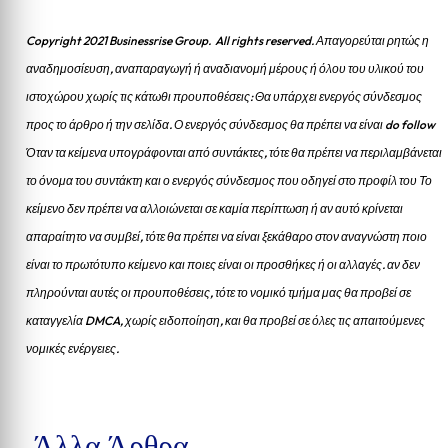
Copyright 2021 Businessrise Group. All rights reserved. Απαγορεύται ρητώς η
αναδημοσίευση, αναπαραγωγή ή αναδιανομή μέρους ή όλου του υλικού του
ιστοχώρου χωρίς τις κάτωθι προυποθέσεις: Θα υπάρχει ενεργός σύνδεσμος
προς το άρθρο ή την σελίδα.
Ο ενεργός σύνδεσμος θα πρέπει να είναι do follow
Όταν τα κείμενα υπογράφονται από συντάκτες, τότε θα πρέπει να περιλαμβάνεται
το όνομα του συντάκτη και ο ενεργός σύνδεσμος που οδηγεί στο προφίλ του Το
κείμενο δεν πρέπει να αλλοιώνεται σε καμία περίπτωση ή αν αυτό κρίνεται
απαραίτητο να συμβεί, τότε θα πρέπει να είναι ξεκάθαρο στον αναγνώστη ποιο
είναι το πρωτότυπο κείμενο και ποιες είναι οι προσθήκες ή οι αλλαγές. αν δεν
πληρούνται αυτές οι προυποθέσεις, τότε το νομικό τμήμα μας θα προβεί σε
καταγγελία DMCA, χωρίς ειδοποίηση, και θα προβεί σε όλες τις απαιτούμενες
νομικές ενέργειες.
Άλλα Άρθρα