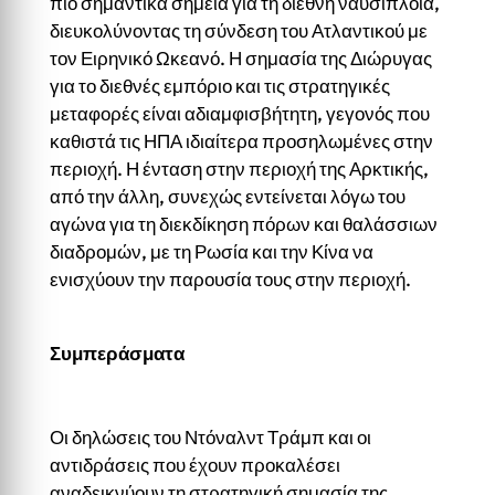
πιο σημαντικά σημεία για τη διεθνή ναυσιπλοΐα,
διευκολύνοντας τη σύνδεση του Ατλαντικού με
τον Ειρηνικό Ωκεανό. Η σημασία της Διώρυγας
για το διεθνές εμπόριο και τις στρατηγικές
μεταφορές είναι αδιαμφισβήτητη, γεγονός που
καθιστά τις ΗΠΑ ιδιαίτερα προσηλωμένες στην
περιοχή. Η ένταση στην περιοχή της Αρκτικής,
από την άλλη, συνεχώς εντείνεται λόγω του
αγώνα για τη διεκδίκηση πόρων και θαλάσσιων
διαδρομών, με τη Ρωσία και την Κίνα να
ενισχύουν την παρουσία τους στην περιοχή.
Συμπεράσματα
Οι δηλώσεις του Ντόναλντ Τράμπ και οι
αντιδράσεις που έχουν προκαλέσει
αναδεικνύουν τη στρατηγική σημασία της