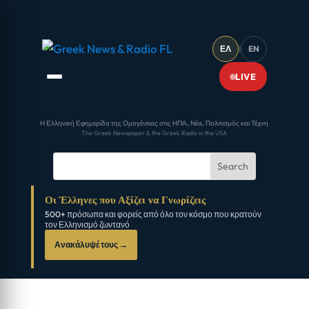
ΕΛ
|
EN
LIVE
Η Ελληνική Εφημερίδα της Ομογένειας στις ΗΠΑ, Νέα, Πολιτισμός και Τέχνη
The Greek Newspaper & the Greek Radio in the USA
Οι Έλληνες που Αξίζει να Γνωρίζεις
500+ πρόσωπα και φορείς από όλο τον κόσμο που κρατούν
τον Ελληνισμό ζωντανό
Ανακάλυψέ τους →