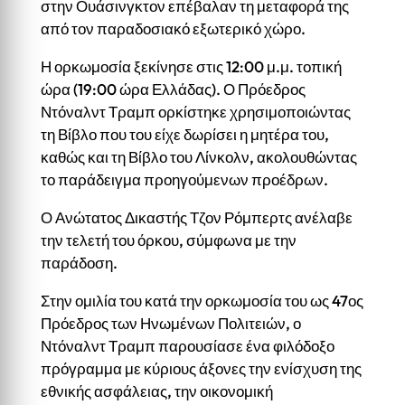
στην Ουάσινγκτον επέβαλαν τη μεταφορά της
από τον παραδοσιακό εξωτερικό χώρο.
Η ορκωμοσία ξεκίνησε στις 12:00 μ.μ. τοπική
ώρα (19:00 ώρα Ελλάδας). Ο Πρόεδρος
Ντόναλντ Τραμπ ορκίστηκε χρησιμοποιώντας
τη Βίβλο που του είχε δωρίσει η μητέρα του,
καθώς και τη Βίβλο του Λίνκολν, ακολουθώντας
το παράδειγμα προηγούμενων προέδρων.
Ο Ανώτατος Δικαστής Τζον Ρόμπερτς ανέλαβε
την τελετή του όρκου, σύμφωνα με την
παράδοση.
Στην ομιλία του κατά την ορκωμοσία του ως 47ος
Πρόεδρος των Ηνωμένων Πολιτειών, ο
Ντόναλντ Τραμπ παρουσίασε ένα φιλόδοξο
πρόγραμμα με κύριους άξονες την ενίσχυση της
εθνικής ασφάλειας, την οικονομική