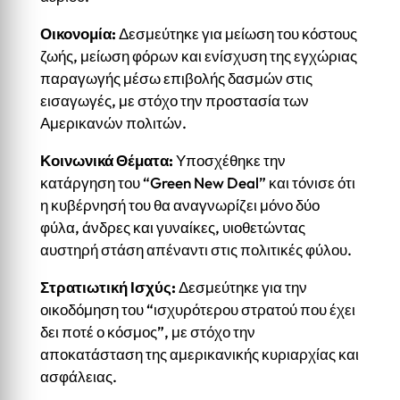
Οικονομία:
Δεσμεύτηκε για μείωση του κόστους
ζωής, μείωση φόρων και ενίσχυση της εγχώριας
παραγωγής μέσω επιβολής δασμών στις
εισαγωγές, με στόχο την προστασία των
Αμερικανών πολιτών.
Κοινωνικά Θέματα:
Υποσχέθηκε την
κατάργηση του “Green New Deal” και τόνισε ότι
η κυβέρνησή του θα αναγνωρίζει μόνο δύο
φύλα, άνδρες και γυναίκες, υιοθετώντας
αυστηρή στάση απέναντι στις πολιτικές φύλου.
Στρατιωτική Ισχύς:
Δεσμεύτηκε για την
οικοδόμηση του “ισχυρότερου στρατού που έχει
δει ποτέ ο κόσμος”, με στόχο την
αποκατάσταση της αμερικανικής κυριαρχίας και
ασφάλειας.