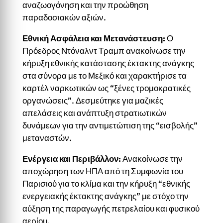
αναζωογόνηση και την προώθηση
παραδοσιακών αξιών.
Εθνική Ασφάλεια και Μετανάστευση:
Ο
Πρόεδρος Ντόναλντ Τραμπ ανακοίνωσε την
κήρυξη εθνικής κατάστασης έκτακτης ανάγκης
στα σύνορα με το Μεξικό και χαρακτήρισε τα
καρτέλ ναρκωτικών ως “ξένες τρομοκρατικές
οργανώσεις”. Δεσμεύτηκε για μαζικές
απελάσεις και ανάπτυξη στρατιωτικών
δυνάμεων για την αντιμετώπιση της “εισβολής”
μεταναστών.
Ενέργεια και Περιβάλλον:
Ανακοίνωσε την
αποχώρηση των ΗΠΑ από τη Συμφωνία του
Παρισιού για το κλίμα και την κήρυξη “εθνικής
ενεργειακής έκτακτης ανάγκης” με στόχο την
αύξηση της παραγωγής πετρελαίου και φυσικού
αερίου.