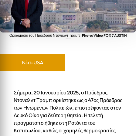
Ορκωμοσία του Προέδρου Ντόναλντ Τράμπ | Photo/Video FOX 7 AUSTIN
Πρόεδρος Ντοναλντ Τράμπ
Νέα-USA
Σήμερα, 20 Ιανουαρίου 2025, ο Πρόεδρος
Ντόναλντ Τραμπ ορκίστηκε ως ο 47ος Πρόεδρος
των Ηνωμένων Πολιτειών, επιστρέφοντας στον
Λευκό Οίκο για δεύτερη θητεία. Η τελετή
πραγματοποιήθηκε στη Ροτόντα του
Καπιτωλίου, καθώς οι χαμηλές θερμοκρασίες