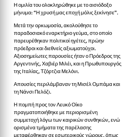
Η ομιλία του ολοκληρώθηκε με το αισιόδοξο
μήνυμα: “Η χρυσή μας εποχή μόλις ξεκίνησε”.
Μετά την ορκωμοσία, ακολούθησε το
παραδοσιακό εναρκτήριο γεύμα, στο οποίο
παρευρέθηκαν πολιτικοί ηγέτες, πρώην
πρόεδροι και διεθνείς αξιωματούχοι.
Αξιοσημείωτες παρουσίες ήταν ο Πρόεδρος της
Αργεντινής, Χαβιέρ Μιλέι, και η Πρωθυπουργός
της Ιταλίας, Τζόρτζια Μελόνι.
Απουσίες περιλάμβαναν τη Μισέλ Ομπάμα και
τη Νάνσι Πελόζι.
Η πομπή προς τον Λευκό Οίκο
πραγματοποιήθηκε με περιορισμένη
συμμετοχή λόγω των καιρικών συνθηκών, ενώ
ορισμένα τμήματα της παρέλασης
μεταφέρθηκαν σε εσωτερικούς χώρους, όπως