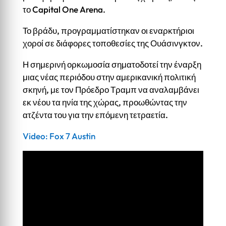
το Capital One Arena.
Το βράδυ, προγραμματίστηκαν οι εναρκτήριοι
χοροί σε διάφορες τοποθεσίες της Ουάσινγκτον.
Η σημερινή ορκωμοσία σηματοδοτεί την έναρξη
μιας νέας περιόδου στην αμερικανική πολιτική
σκηνή, με τον Πρόεδρο Τραμπ να αναλαμβάνει
εκ νέου τα ηνία της χώρας, προωθώντας την
ατζέντα του για την επόμενη τετραετία.
Video: Fox 7 Austin