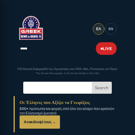
ΕΛ
|
EN
LIVE
Η Ελληνική Εφημερίδα της Ομογένειας στις ΗΠΑ, Νέα, Πολιτισμός και Τέχνη
The Greek Newspaper & the Greek Radio in the USA
Οι Έλληνες που Αξίζει να Γνωρίζεις
500+ πρόσωπα και φορείς από όλο τον κόσμο που κρατούν
τον Ελληνισμό ζωντανό
Ανακάλυψέ τους →