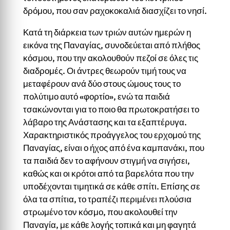
δρόμου, που σαν ραχοκοκαλιά διασχίζει το νησί.
Κατά τη διάρκεια των τριών αυτών ημερών η
εικόνα της Παναγίας, συνοδεύεται από πλήθος
κόσμου, που την ακολουθούν πεζοί σε όλες τις
διαδρομές. Οι άντρες θεωρούν τιμή τους να
μεταφέρουν ανά δύο στους ώμους τους το
πολύτιμο αυτό «φορτίο», ενώ τα παιδιά
τσακώνονται για το ποιο θα πρωτοκρατήσει το
λάβαρο της Ανάστασης και τα εξαπτέρυγα.
Χαρακτηριστικός προάγγελος του ερχομού της
Παναγίας, είναι ο ήχος από ένα καμπανάκι, που
τα παιδιά δεν το αφήνουν στιγμή να σιγήσει,
καθώς και οι κρότοι από τα βαρελότα που την
υποδέχονται τιμητικά σε κάθε σπίτι. Επίσης σε
όλα τα σπίτια, το τραπέζι περιμένει πλούσια
στρωμένο τον κόσμο, που ακολουθεί την
Παναγία, με κάθε λογής τοπικά και μη φαγητά