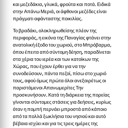
και μεζεδάκια, γλυκά, φρούτα και ποτά. Ειδικά
στην Απάνω Μεριά, οι άφθονοι μεζέδες είναι
πράγματι αφάνταστης ποικιλίας.
Το βραδάκι, ολοκληρωθείσης πλέον της
περιφοράς, η εικόνα της Παναγίας φτάνει στην
ανατολική έξοδο του χωριού, στο Μπρόβαρμα,
όπου έπειτα από σύντομη δέηση, παραδίνεται
στα χέρια του ιερέα και των κατοίκων της
Χώρας, που έχουν έρθει για να την
συνοδεύσουν, πάντα πεζοί, πίσω στο χωριό
τους, αφού όμως πρώτα όλοι ανεξαιρέτως οι
παριστάμενοι Απανωμερίτες Την
προσκυνήσουν. Κατά τη διάρκεια της πορείας
γίνονται σύντομες στάσεις για δεήσεις, κυρίως
όταν η πομπή περνάει μπροστά από κάποιο
από τα πολλά ξωκλήσια του νησιού και αυτό
βέβαια ισχύει και για τις τρεις ημέρες της