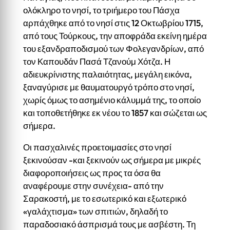
ολόκληρο το νησί, το τριήμερο του Πάσχα
αρπάχθηκε από το νησί στις 12 Οκτωβρίου 1715,
από τους Τούρκους, την αποφράδα εκείνη ημέρα
του εξανδραποδισμού των Φολεγανδρίων, από
τον Καπουδάν Πασά Τζανούμ Χότζα. Η
αδιευκρίνιστης παλαιότητας, μεγάλη εικόνα,
ξαναγύρισε με θαυματουργό τρόπο στο νησί,
χωρίς όμως το ασημένιο κάλυμμά της, το οποίο
και τοποθετήθηκε εκ νέου το 1857 και σώζεται ως
σήμερα.
Οι πασχαλινές προετοιμασίες στο νησί
ξεκινούσαν -και ξεκινούν ως σήμερα με μικρές
διαφοροποιήσεις ως προς τα όσα θα
αναφέρουμε στην συνέχεια- από την
Σαρακοστή, με το εσωτερικό και εξωτερικό
«γαλάχτισμα» των σπιτιών, δηλαδή το
παραδοσιακό άσπρισμά τους με ασβέστη. Τη