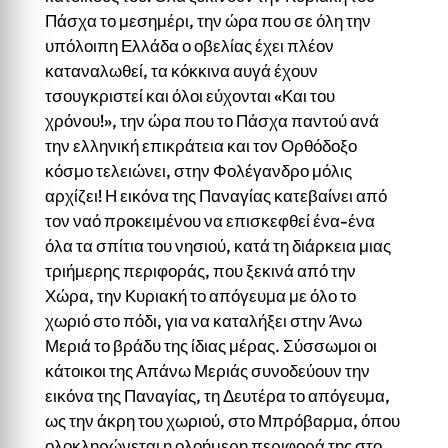
Πάσχα το μεσημέρι, την ώρα που σε όλη την
υπόλοιπη Ελλάδα ο οβελίας έχει πλέον
καταναλωθεί, τα κόκκινα αυγά έχουν
τσουγκριστεί και όλοι εύχονται «Και του
χρόνου!», την ώρα που το Πάσχα παντού ανά
την ελληνική επικράτεια και τον Ορθόδοξο
κόσμο τελειώνει, στην Φολέγανδρο μόλις
αρχίζει! Η εικόνα της Παναγίας κατεβαίνει από
τον ναό προκειμένου να επισκεφθεί ένα-ένα
όλα τα σπίτια του νησιού, κατά τη διάρκεια μιας
τριήμερης περιφοράς, που ξεκινά από την
Χώρα, την Κυριακή το απόγευμα με όλο το
χωριό στο πόδι, για να καταλήξει στην Άνω
Μεριά το βράδυ της ίδιας μέρας. Σύσσωμοι οι
κάτοικοι της Απάνω Μεριάς συνοδεύουν την
εικόνα της Παναγίας, τη Δευτέρα το απόγευμα,
ως την άκρη του χωριού, στο Μπρόβαρμα, όπου
ολοκληρώνεται η ολοήμερη περιφορά της στο