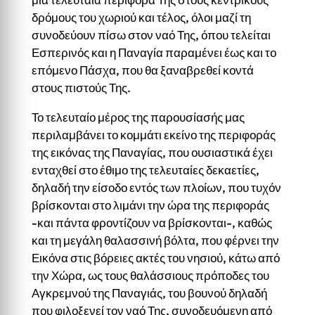
δρόμους του χωριού και τέλος, όλοι μαζί τη
συνοδεύουν πίσω στον ναό Της, όπου τελείται
Εσπερινός και η Παναγία παραμένει έως και το
επόμενο Πάσχα, που θα ξαναβρεθεί κοντά
στους πιστούς Της.
Το τελευταίο μέρος της παρουσίασής μας
περιλαμβάνει το κομμάτι εκείνο της περιφοράς
της εικόνας της Παναγίας, που ουσιαστικά έχει
ενταχθεί στο έθιμο της τελευταίες δεκαετίες,
δηλαδή την είσοδο εντός των πλοίων, που τυχόν
βρίσκονται στο λιμάνι την ώρα της περιφοράς
-και πάντα φροντίζουν να βρίσκονται-, καθώς
και τη μεγάλη θαλασσινή βόλτα, που φέρνει την
Εικόνα στις βόρειες ακτές του νησιού, κάτω από
την Χώρα, ως τους θαλάσσιους πρόποδες του
Αγκρεμνού της Παναγιάς, του βουνού δηλαδή
που φιλοξενεί τον ναό Της, συνοδευόμενη από