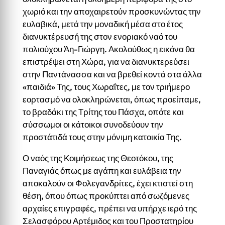
χωριό και την αποχαιρετούν προσκυνώντας την
ευλαβικά, μετά την μοναδική μέσα στο έτος
διανυκτέρευσή της στον ενοριακό ναό του
πολιούχου Άη-Γιώργη. Ακολούθως η εικόνα θα
επιστρέψει στη Χώρα, για να διανυκτερεύσει
στην Παντάνασσα και να βρεθεί κοντά στα άλλα
«παιδιά» Της, τους Χωραΐτες, με τον τριήμερο
εορτασμό να ολοκληρώνεται, όπως προείπαμε,
το βραδάκι της Τρίτης του Πάσχα, οπότε και
σύσσωμοι οι κάτοικοι συνοδεύουν την
προστάτιδά τους στην μόνιμη κατοικία Της.
Ο ναός της Κοιμήσεως της Θεοτόκου, της
Παναγιάς όπως με αγάπη και ευλάβεια την
αποκαλούν οι Φολεγανδρίτες, έχει κτιστεί στη
θέση, όπου όπως προκύπτει από σωζόμενες
αρχαίες επιγραφές, πρέπει να υπήρχε ιερό της
Σελασφόρου Αρτέμιδος και του Προστατηρίου