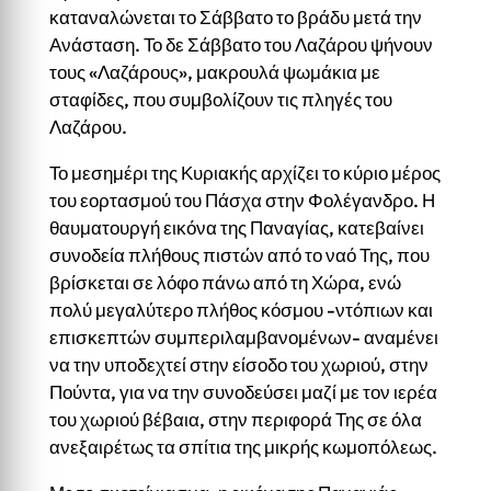
καταναλώνεται το Σάββατο το βράδυ μετά την
Ανάσταση. Το δε Σάββατο του Λαζάρου ψήνουν
τους «Λαζάρους», μακρουλά ψωμάκια με
σταφίδες, που συμβολίζουν τις πληγές του
Λαζάρου.
Το μεσημέρι της Κυριακής αρχίζει το κύριο μέρος
του εορτασμού του Πάσχα στην Φολέγανδρο. Η
θαυματουργή εικόνα της Παναγίας, κατεβαίνει
συνοδεία πλήθους πιστών από το ναό Της, που
βρίσκεται σε λόφο πάνω από τη Χώρα, ενώ
πολύ μεγαλύτερο πλήθος κόσμου -ντόπιων και
επισκεπτών συμπεριλαμβανομένων- αναμένει
να την υποδεχτεί στην είσοδο του χωριού, στην
Πούντα, για να την συνοδεύσει μαζί με τον ιερέα
του χωριού βέβαια, στην περιφορά Της σε όλα
ανεξαιρέτως τα σπίτια της μικρής κωμοπόλεως.