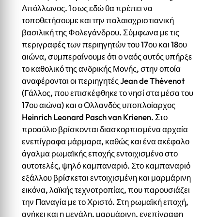
Απόλλωνος. Ίσως εδώ θα πρέπει να
τοποθετήσουμε και την παλαιοχριστιανική
βασιλική της Φολεγάνδρου. Σύμφωνα με τις
περιγραφές των περιηγητών του 17ου και 18ου
αιώνα, συμπεραίνουμε ότι ο ναός αυτός υπήρξε
το καθολικό της ανδρικής Μονής, στην οποία
αναφέρονται οι περιηγητές Jean de Thévenot
(Γάλλος, που επισκέφθηκε το νησί στα μέσα του
17ου αιώνα) και ο Ολλανδός υποπλοίαρχος
Heinrich Leonard Pasch van Krienen. Στο
προαύλιο βρίσκονται διασκορπισμένα αρχαία
ενεπίγραφα μάρμαρα, καθώς και ένα ακέφαλο
άγαλμα ρωμαϊκής εποχής εντοιχισμένο στο
αυτοτελές, ψηλό καμπαναριό. Στο καμπαναριό
εξάλλου βρίσκεται εντοιχισμένη και μαρμάρινη
εικόνα, λαϊκής τεχνοτροπίας, που παρουσιάζει
την Παναγία με το Χριστό. Στη ρωμαϊκή εποχή,
ανήκει και η μεγάλη, μαρμάρινη, ενεπίγραφη