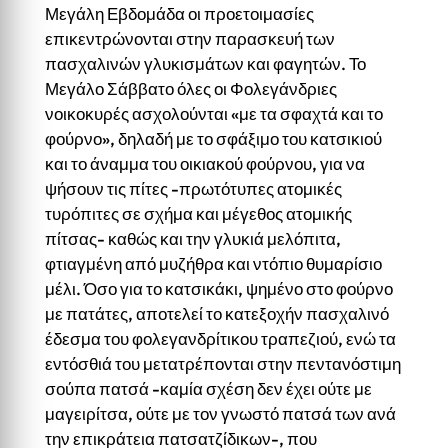
Μεγάλη Εβδομάδα οι προετοιμασίες
επικεντρώνονται στην παρασκευή των
πασχαλινών γλυκισμάτων και φαγητών. Το
Μεγάλο Σάββατο όλες οι Φολεγάνδριες
νοικοκυρές ασχολούνται «με τα σφαχτά και το
φούρνο», δηλαδή με το σφάξιμο του κατσικιού
και το άναμμα του οικιακού φούρνου, για να
ψήσουν τις πίτες -πρωτότυπες ατομικές
τυρόπιτες σε σχήμα και μέγεθος ατομικής
πίτσας- καθώς και την γλυκιά μελόπιτα,
φτιαγμένη από μυζήθρα και ντόπιο θυμαρίσιο
μέλι. Όσο για το κατσικάκι, ψημένο στο φούρνο
με πατάτες, αποτελεί το κατεξοχήν πασχαλινό
έδεσμα του φολεγανδρίτικου τραπεζιού, ενώ τα
εντόσθιά του μετατρέπονται στην πεντανόστιμη
σούπα πατσά -καμία σχέση δεν έχει ούτε με
μαγειρίτσα, ούτε με τον γνωστό πατσά των ανά
την επικράτεια πατσατζίδικων-, που