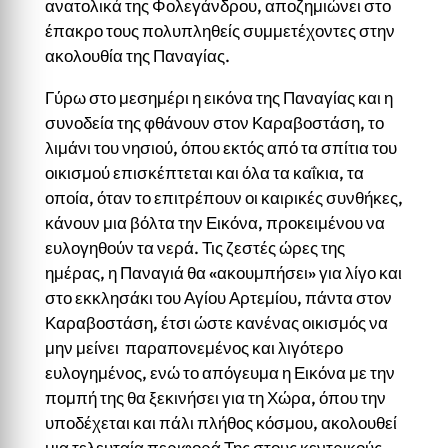
ανατολικά της Φολεγάνδρου, αποζημιώνει στο
έπακρο τους πολυπληθείς συμμετέχοντες στην
ακολουθία της Παναγίας.
Γύρω στο μεσημέρι η εικόνα της Παναγίας και η
συνοδεία της φθάνουν στον Καραβοστάση, το
λιμάνι του νησιού, όπου εκτός από τα σπίτια του
οικισμού επισκέπτεται και όλα τα καΐκια, τα
οποία, όταν το επιτρέπουν οι καιρικές συνθήκες,
κάνουν μια βόλτα την Εικόνα, προκειμένου να
ευλογηθούν τα νερά. Τις ζεστές ώρες της
ημέρας, η Παναγιά θα «ακουμπήσει» για λίγο και
στο εκκλησάκι του Αγίου Αρτεμίου, πάντα στον
Καραβοστάση, έτσι ώστε κανένας οικισμός να
μην μείνει παραπονεμένος και λιγότερο
ευλογημένος, ενώ το απόγευμα η Εικόνα με την
πομπή της θα ξεκινήσει για τη Χώρα, όπου την
υποδέχεται και πάλι πλήθος κόσμου, ακολουθεί
μια τελευταία περιφορά Της στους κεντρικούς