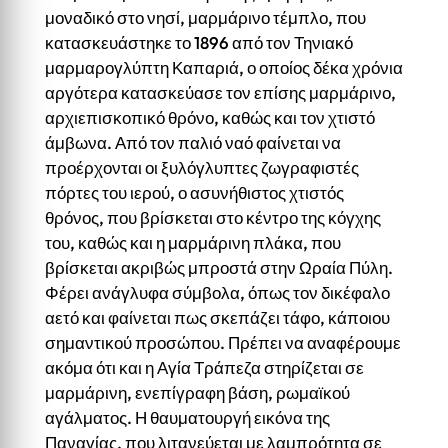
μοναδικό στο νησί, μαρμάρινο τέμπλο, που
κατασκευάστηκε το 1896 από τον Τηνιακό
μαρμαρογλύπτη Καπαριά, ο οποίος δέκα χρόνια
αργότερα κατασκεύασε τον επίσης μαρμάρινο,
αρχιεπισκοπικό θρόνο, καθώς και τον χτιστό
άμβωνα. Από τον παλιό ναό φαίνεται να
προέρχονται οι ξυλόγλυπτες ζωγραφιστές
πόρτες του ιερού, ο ασυνήθιστος χτιστός
θρόνος, που βρίσκεται στο κέντρο της κόγχης
του, καθώς και η μαρμάρινη πλάκα, που
βρίσκεται ακριβώς μπροστά στην Ωραία Πύλη.
Φέρει ανάγλυφα σύμβολα, όπως τον δικέφαλο
αετό και φαίνεται πως σκεπάζει τάφο, κάποιου
σημαντικού προσώπου. Πρέπει να αναφέρουμε
ακόμα ότι και η Αγία Τράπεζα στηρίζεται σε
μαρμάρινη, ενεπίγραφη βάση, ρωμαϊκού
αγάλματος. Η θαυματουργή εικόνα της
Παναγίας, που λιτανεύεται με λαμπρότητα σε