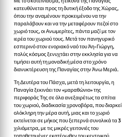
Με το σκοτείνιασμα, η εικόνα της Παναγιάς
κατευθύνεται προς τη δυτική έξοδο της Χώρας,
όπου την αναμένουν προκειμένου να την
παραλάβουν και να την μεταφέρουν πεζοί στο
χωριό τους, οι Ανωμερίτες, πάντα μαζί με τον
ιερέα του χωριού τους. Μετά τον πανηγυρικό
εσπερινό στον ενοριακό ναό του Άη-Γιώργη,
πολύς κόσμος ξενυχτάει στην εκκλησία για να
τιμήσει αυτή τη μοναδική μέσα στο χρόνο
διανυκτέρευση της Παναγίας στην Άνω Μεριά.
Τη Δευτέρα του Πάσχα, μετά τη λειτουργία, η
Παναγία ξεκινάει τον «μαραθώνιο» της
περιφοράς Της σε όλα ανεξαιρέτως τα σπίτια
του χωριού, διαδικασία χρονοβόρα, που διαρκεί
ολόκληρη την μέρα αυτή, μιας και το χωριό
εκτείνεται σε μήκος που ξεπερνά συνολικά τα 3
χιλιόμετρα, με τις μικρές γειτονιές του
τοποθετημένες εκατέρωθεν του κεντρικού