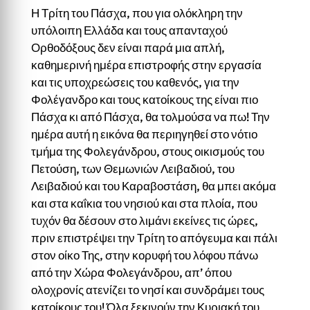
Η Τρίτη του Πάσχα, που για ολόκληρη την
υπόλοιπη Ελλάδα και τους απανταχού
Ορθοδόξους δεν είναι παρά μια απλή,
καθημερινή ημέρα επιστροφής στην εργασία
και τις υποχρεώσεις του καθενός, για την
Φολέγανδρο και τους κατοίκους της είναι πιο
Πάσχα κι από Πάσχα, θα τολμούσα να πω! Την
ημέρα αυτή η εικόνα θα περιηγηθεί στο νότιο
τμήμα της Φολεγάνδρου, στους οικισμούς του
Πετούση, των Θεμωνιών Λειβαδιού, του
Λειβαδιού και του Καραβοστάση, θα μπει ακόμα
και στα καΐκια του νησιού και στα πλοία, που
τυχόν θα δέσουν στο λιμάνι εκείνες τις ώρες,
πριν επιστρέψει την Τρίτη το απόγευμα και πάλι
στον οίκο Της, στην κορυφή του λόφου πάνω
από την Χώρα Φολεγάνδρου, απ’ όπου
ολοχρονίς ατενίζει το νησί και συνδράμει τους
κατοίκους του! Όλα ξεκινούν την Κυριακή του