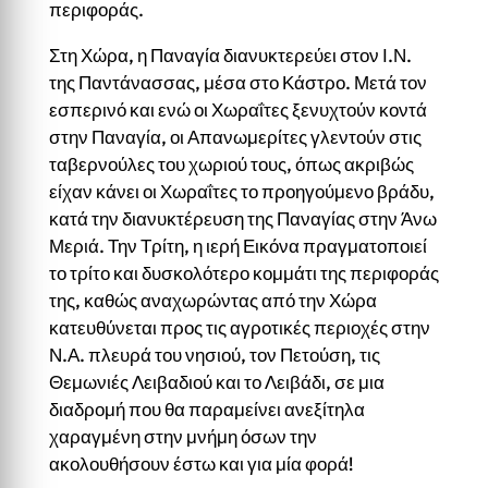
περιφοράς.
Στη Χώρα, η Παναγία διανυκτερεύει στον Ι.Ν.
της Παντάνασσας, μέσα στο Κάστρο. Μετά τον
εσπερινό και ενώ οι Χωραΐτες ξενυχτούν κοντά
στην Παναγία, οι Απανωμερίτες γλεντούν στις
ταβερνούλες του χωριού τους, όπως ακριβώς
είχαν κάνει οι Χωραΐτες το προηγούμενο βράδυ,
κατά την διανυκτέρευση της Παναγίας στην Άνω
Μεριά. Την Τρίτη, η ιερή Εικόνα πραγματοποιεί
το τρίτο και δυσκολότερο κομμάτι της περιφοράς
της, καθώς αναχωρώντας από την Χώρα
κατευθύνεται προς τις αγροτικές περιοχές στην
Ν.Α. πλευρά του νησιού, τον Πετούση, τις
Θεμωνιές Λειβαδιού και το Λειβάδι, σε μια
διαδρομή που θα παραμείνει ανεξίτηλα
χαραγμένη στην μνήμη όσων την
ακολουθήσουν έστω και για μία φορά!