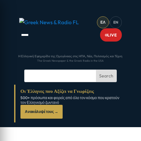
ΕΛ
|
EN
LIVE
Η Ελληνική Εφημερίδα της Ομογένειας στις ΗΠΑ, Νέα, Πολιτισμός και Τέχνη
The Greek Newspaper & the Greek Radio in the USA
Οι Έλληνες που Αξίζει να Γνωρίζεις
500+ πρόσωπα και φορείς από όλο τον κόσμο που κρατούν
τον Ελληνισμό ζωντανό
Ανακάλυψέ τους →