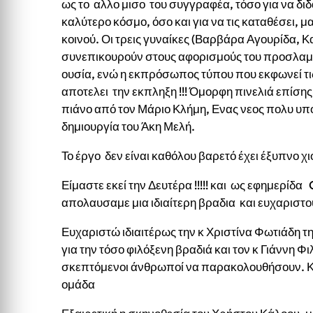
ως το αλλο μισο του συγγραφέα, τόσο για να διδά
καλύτερο κόσμο, όσο και για να τις καταθέσει, μ
κοινού. Οι τρεις γυναίκες (Βαρβάρα Αγουρίδα, Κ
συνεπικουρούν στους αφορισμούς του προσλαμβ
ουσία, ενώ η εκπρόσωπος τύπου που εκφωνεί τις
αποτελει την εκπληξη !!! Όμορφη πινελιά επίση
πιάνο από τον Μάριο Κλήμη, Ενας νεος πολυ υπο
δημιουργία του Άκη Μελή.
Το έργο δεν είναι καθόλου βαρετό έχει έξυπνο χ
Είμαστε εκεί την Δευτέρα !!!!! και ως εφημερίδα
απολαυσαμε μια ιδιαίτερη βραδια και ευχαριστο
Ευχαριστώ ιδιαιτέρως την κ Χριστίνα Φωτιάδη 
για την τόσο φιλόξενη βραδιά και τον κ Γιάννη Φ
σκεπτόμενοι άνθρωποί να παρακολουθήσουν. Κα
ομάδα