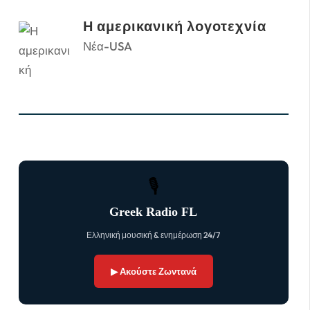
Η αμερικανική λογοτεχνία
Νέα-USA
🎙
Greek Radio FL
Ελληνική μουσική & ενημέρωση 24/7
▶ Ακούστε Ζωντανά