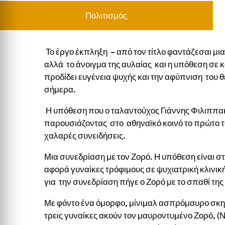
Πολιτισμός
Το έργο έκπληξη – από τον τίτλο φαντάζεσαι μι
αλλά το άνοιγμα της αυλαίας και η υπόθεση σε
προδίδει ευγένεια ψυχής και την αφύπνιση του θ
σήμερα.
Η υπόθεση που ο ταλαντούχος Γιάννης Φιλιππακ
παρουσιάζοντας στο αθηναϊκό κοινό το πρώτο το
χαλαρές συνειδήσεις.
Μια συνεδρίαση με τον Ζορό. Η υπόθεση είναι 
αφορά γυναίκες τρόφιμους σε ψυχιατρική κλινικ
για την συνεδρίαση πήγε ο Ζορό με το σπαθί της
Με φόντο ένα όμορφο, μίνιμαλ ασπρόμαυρο σκην
τρεις γυναίκες ακούν τον μαυροντυμένο Ζορό, (Ν