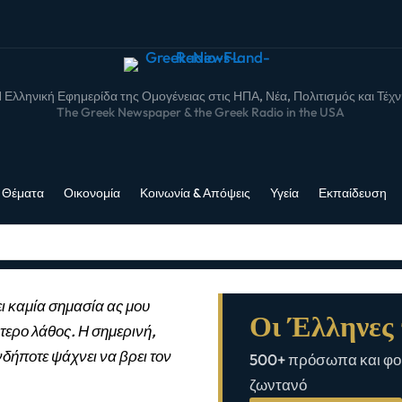
 Ελληνική Εφημερίδα της Ομογένειας στις ΗΠΑ, Νέα, Πολιτισμός και Τέχ
The Greek Newspaper & the Greek Radio in the USA
 Θέματα
Οικονομία
Κοινωνία & Απόψεις
Υγεία
Εκπαίδευση
ι καμία σημασία ας μου
Οι Έλληνες 
τερο λάθος. Η σημερινή,
νδήποτε ψάχνει να βρει τον
500+ πρόσωπα και φορ
ζωντανό