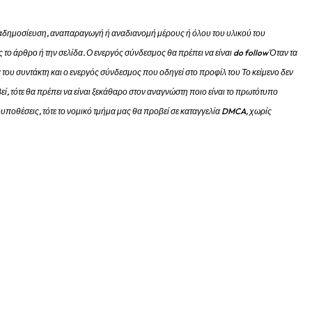
 αναδημοσίευση, αναπαραγωγή ή αναδιανομή μέρους ή όλου του υλικού του
 το άρθρο ή την σελίδα.
Ο ενεργός σύνδεσμος θα πρέπει να είναι do follow Όταν τα
 του συντάκτη και ο ενεργός σύνδεσμος που οδηγεί στο προφίλ του Το κείμενο δεν
εί, τότε θα πρέπει να είναι ξεκάθαρο στον αναγνώστη ποιο είναι το πρωτότυπο
προυποθέσεις, τότε το νομικό τμήμα μας θα προβεί σε καταγγελία DMCA, χωρίς