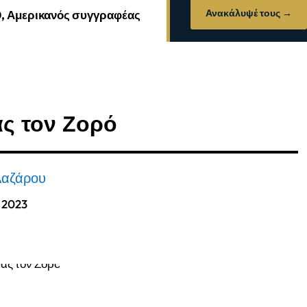
Ανακάλυψέ τους →
0, Αμερικανός συγγραφέας
ας τον Ζορό
Λαζάρου
, 2023