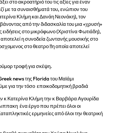
ξει στο ακροατήριό του τις αξίες για έναν
αζί με τα συναισθήματά του, ενώπιον του
ατερίνα Κλήμη και Δανάη Νεονάκη), τον
άνοντας από την διδασκαλία του μια «χρυσή»
 ειδήσεις στο μικρόφωνο (Χριστίνα Φωτιάδη),
ς αποτελεί η συνοδεία ζωντανής μουσικής στο
σχομενος στο θεατρο !!η οποία αποτελεί
ιούμορ τροφή για σκέψη.
 Greek news της Florida του Μαϊάμι
ύμε για την τόσο εποικοδομητική βραδιά
την κ Κατερίνα Κλήμη την κ Βαρβάρα Αγουρίδα
ιλιππακη ένα έργο που πρέπει όλοι οι
ταπληκτικές ερμηνείες από όλοι την θεατρική