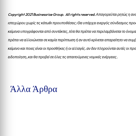
Copyright 2021 Businessrise Group. All rights reserved. Απαγορεύται ρητώς η
ιστοχώρου χωρίς τις κάτωθι προυποθέσεις: Θα υπάρχει ενεργός σύνδεσμος προς
κείμενα υπογράφονται από συντάκτες, τότε θα πρέπει να περιλαμβάνεται το όνομα
πρέπει να αλλοιώνεται σε καμία περίπτωση ή αν αυτό κρίνεται απαραίτητο να συμβ
κείμενο και ποιες είναι οι προσθήκες ή οι αλλαγές. αν δεν πληρούνται αυτές οι 
ειδοποίηση, και θα προβεί σε όλες τις απαιτούμενες νομικές ενέργειες.
Άλλα Άρθρα