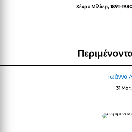
Χένρυ Μίλλερ, 1891-198
Περιμένοντ
Ιωάννα 
31 Mar