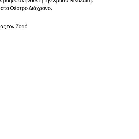
με βοηθό σκηνοθέτη την Χρύσα Νικολάκη.
α στο Θέατρο Διάχρονο.