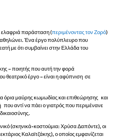
α ελαφριά παράσταση (
περιμένοντας τον Ζορό
)
 καθηλώνει. Ένα έργο πολύπλευρο που
εατή με ότι συμβαίνει στην Ελλάδα του
ης – ποιητής που αυτή την φορά
υ θεατρικό έργο – είναι η αφύπνιση σε
στα όρια μαύρης κωμωδίας και επιθεώρησης και
ή που αντί να πάει ο γιατρός που περιμένανε
 δικαιοσύνης.
ικό (σκηνικά-κοστούμια: Χρύσα Δαπόντε), οι
εκτάριος Καλαϊτζάκης), ο οποίος εμφανίζεται