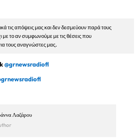
ά τις απόψεις μας και δεν δεσμεύουν παρά τους
ι με το αν συμφωνούμε με τις θέσεις που
για τους αναγνώστες μας.
ok
@grnewsradiofl
grnewsradiofl
ωάννα Λαζάρου
uthor