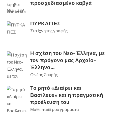
προσχεδιασμένο καβγά
Νέα-USA
ΠΥΡΚΑΓΙΕΣ
Στα ίχνη της γραφής
Η σχέση του Νεο-Έλληνα, με
τον πρόγονο μας Αρχαίο-
Έλληνα…
Ο νέος Σουρής
Το ρητό «Διαίρει και
Βασίλευε» και η πραγματική
προέλευση του
Μάθε παιδί μου γράμματα