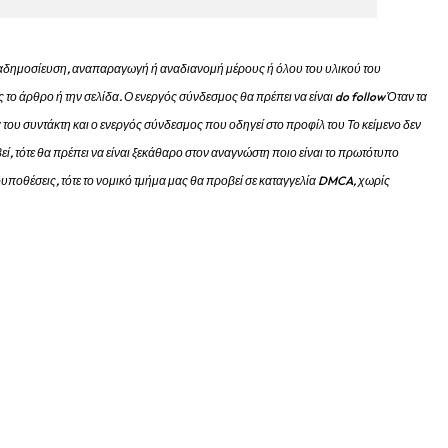
 αναδημοσίευση, αναπαραγωγή ή αναδιανομή μέρους ή όλου του υλικού του
 το άρθρο ή την σελίδα.
Ο ενεργός σύνδεσμος θα πρέπει να είναι do follow Όταν τα
 του συντάκτη και ο ενεργός σύνδεσμος που οδηγεί στο προφίλ του Το κείμενο δεν
εί, τότε θα πρέπει να είναι ξεκάθαρο στον αναγνώστη ποιο είναι το πρωτότυπο
προυποθέσεις, τότε το νομικό τμήμα μας θα προβεί σε καταγγελία DMCA, χωρίς