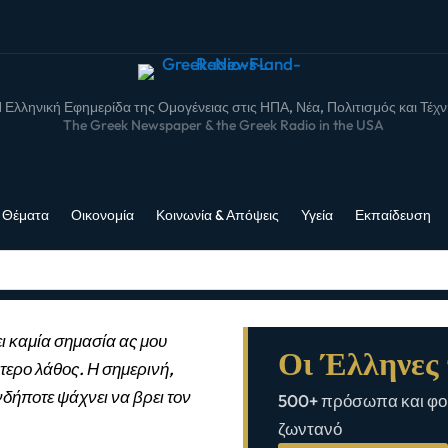
 Ελληνική Εφημερίδα της Ομογένειας στις ΗΠΑ, Νέα, Πολιτισμός και Τέχ
The Greek Newspaper & the Greek Radio in the USA
 Θέματα
Οικονομία
Κοινωνία & Απόψεις
Υγεία
Εκπαίδευση
ι καμία σημασία ας μου
Οι Έλληνες 
τερο λάθος. Η σημερινή,
νδήποτε ψάχνει να βρει τον
500+ πρόσωπα και φορ
ζωντανό