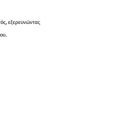
τός, εξερευνώντας
ου.