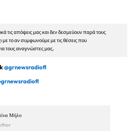
ά τις απόψεις μας και δεν δεσμεύουν παρά τους
ι με το αν συμφωνούμε με τις θέσεις που
για τους αναγνώστες μας.
ok
@grnewsradiofl
grnewsradiofl
τίνα Μήλο
uthor