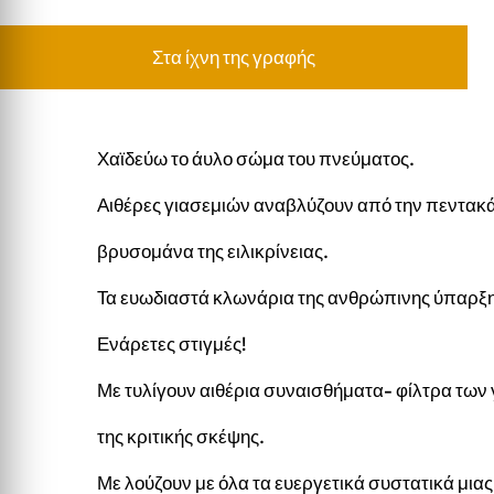
Στα ίχνη της γραφής
Χαϊδεύω το άυλο σώμα του πνεύματος.
Αιθέρες γιασεμιών αναβλύζουν από την πεντακ
βρυσομάνα της ειλικρίνειας.
Τα ευωδιαστά κλωνάρια της ανθρώπινης ύπαρξη
Ενάρετες στιγμές!
Με τυλίγουν αιθέρια συναισθήματα- φίλτρα τω
της κριτικής σκέψης.
Με λούζουν με όλα τα ευεργετικά συστατικά μια