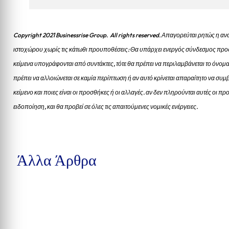
Copyright 2021 Businessrise Group. All rights reserved. Απαγορεύται ρητώς η
ιστοχώρου χωρίς τις κάτωθι προυποθέσεις: Θα υπάρχει ενεργός σύνδεσμος προς
κείμενα υπογράφονται από συντάκτες, τότε θα πρέπει να περιλαμβάνεται το όνομα
πρέπει να αλλοιώνεται σε καμία περίπτωση ή αν αυτό κρίνεται απαραίτητο να συμβ
κείμενο και ποιες είναι οι προσθήκες ή οι αλλαγές. αν δεν πληρούνται αυτές οι 
ειδοποίηση, και θα προβεί σε όλες τις απαιτούμενες νομικές ενέργειες.
Άλλα Άρθρα