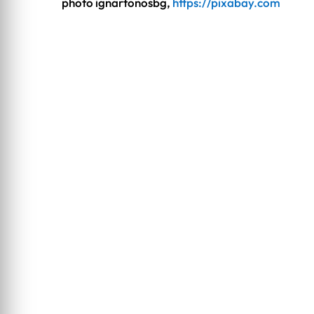
photo
ignartonosbg,
https://pixabay.com