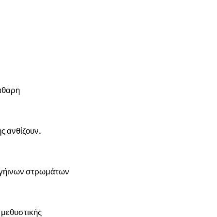
άθαρη
ς ανθίζουν.
ν γήινων στρωμάτων
ς μεθυστικής