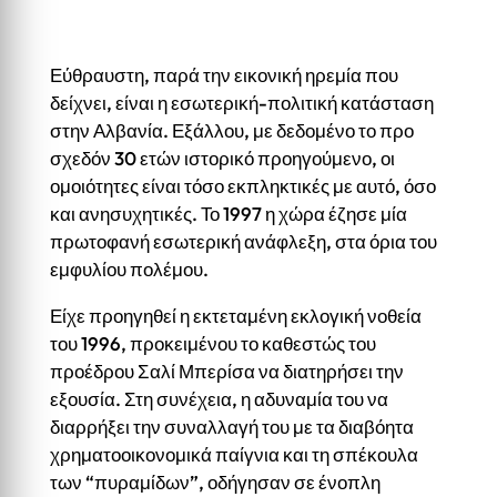
Εύθραυστη, παρά την εικονική ηρεμία που
δείχνει, είναι η εσωτερική-πολιτική κατάσταση
στην Αλβανία. Εξάλλου, με δεδομένο το προ
σχεδόν 30 ετών ιστορικό προηγούμενο, οι
ομοιότητες είναι τόσο εκπληκτικές με αυτό, όσο
και ανησυχητικές. Το 1997 η χώρα έζησε μία
πρωτοφανή εσωτερική ανάφλεξη, στα όρια του
εμφυλίου πολέμου.
Είχε προηγηθεί η εκτεταμένη εκλογική νοθεία
του 1996, προκειμένου το καθεστώς του
προέδρου Σαλί Μπερίσα να διατηρήσει την
εξουσία. Στη συνέχεια, η αδυναμία του να
διαρρήξει την συναλλαγή του με τα διαβόητα
χρηματοοικονομικά παίγνια και τη σπέκουλα
των “πυραμίδων”, οδήγησαν σε ένοπλη