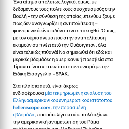
Ένα αίτημα απολύτως λογικό, όμως, με
δεδομένους τους πολιτικούς συσχετισμούς στην
Βουλή – την σύνθεση της οποίας υπενθυμίζουμε
πως δεν αναγνωρίζει η αντιπολίτευση –
φαινομενικά είναι αδύνατο να επιτευχθεί. Όμως,
με τον ούριο άνεμο που στην αντιπολίτευση
εκτιμούν ότι πνέει από την Ουάσιγκτον, όλα
είναι τελικώς πιθανά! Να σημειωθεί ότι εδώ και
μερικές βδομάδες η αμερικανική πρεσβεία στα
Τίρανα είναι σε στενότατο συντονισμό με την
Ειδική Εισαγγελία – SPAK.
Στα πλαίσια αυτά, είναι άκρως
ενδιαφέρουσα
μία τεκμηριωμένη ανάλυση του
Ελληνοαμερικανικού ενημερωτικού ιστότοπου
helleniscope.com, την περασμένη
εβδομάδα,
που ούτε λίγο κι ούτε πολύ αξίωνε
την αμερικανική αντιμετώπιση του Ράμα
ανάλογα με αυτήν του Μαδούρο! Το άρθρο