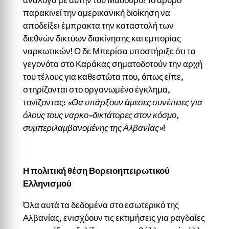
παρακινεί την αμερικανική διοίκηση να
αποδείξει έμπρακτα την καταστολή των
διεθνών δικτύων διακίνησης και εμπορίας
ναρκωτικών! Ο δε Μπερίσα υποστήριξε ότι τα
γεγονότα στο Καράκας σηματοδοτούν την αρχή
του τέλους για καθεστώτα που, όπως είπε,
στηρίζονται στο οργανωμένο έγκλημα,
τονίζοντας:
«Θα υπάρξουν άμεσες συνέπειες για
όλους τους ναρκο-δικτάτορες στον κόσμο,
συμπεριλαμβανομένης της Αλβανίας»
!
Η πολιτική θέση Βορειοηπειρωτικού
Ελληνισμού
Όλα αυτά τα δεδομένα στο εσωτερικό της
Αλβανίας, ενισχύουν τις εκτιμήσεις για ραγδαίες