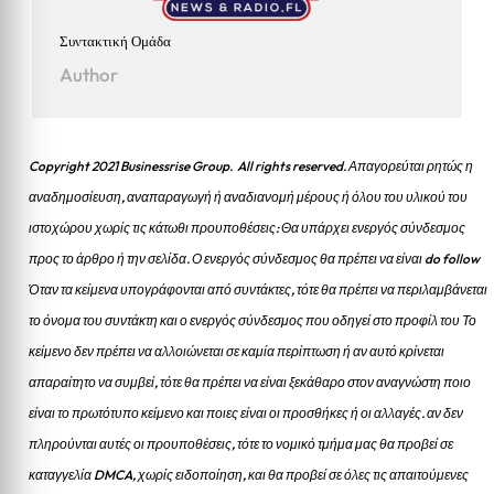
Συντακτική Ομάδα
Author
Copyright 2021 Businessrise Group. All rights reserved. Απαγορεύται ρητώς η
αναδημοσίευση, αναπαραγωγή ή αναδιανομή μέρους ή όλου του υλικού του
ιστοχώρου χωρίς τις κάτωθι προυποθέσεις: Θα υπάρχει ενεργός σύνδεσμος
προς το άρθρο ή την σελίδα.
Ο ενεργός σύνδεσμος θα πρέπει να είναι do follow
Όταν τα κείμενα υπογράφονται από συντάκτες, τότε θα πρέπει να περιλαμβάνεται
το όνομα του συντάκτη και ο ενεργός σύνδεσμος που οδηγεί στο προφίλ του Το
κείμενο δεν πρέπει να αλλοιώνεται σε καμία περίπτωση ή αν αυτό κρίνεται
απαραίτητο να συμβεί, τότε θα πρέπει να είναι ξεκάθαρο στον αναγνώστη ποιο
είναι το πρωτότυπο κείμενο και ποιες είναι οι προσθήκες ή οι αλλαγές. αν δεν
πληρούνται αυτές οι προυποθέσεις, τότε το νομικό τμήμα μας θα προβεί σε
καταγγελία DMCA, χωρίς ειδοποίηση, και θα προβεί σε όλες τις απαιτούμενες