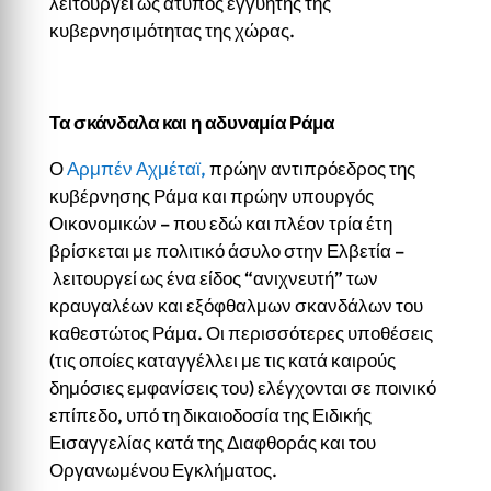
λειτουργεί ως άτυπος εγγυητής της
κυβερνησιμότητας της χώρας.
Τα σκάνδαλα και η αδυναμία Ράμα
Ο
Αρμπέν Αχμέταϊ,
πρώην αντιπρόεδρος της
κυβέρνησης Ράμα και πρώην υπουργός
Οικονομικών – που εδώ και πλέον τρία έτη
βρίσκεται με πολιτικό άσυλο στην Ελβετία –
λειτουργεί ως ένα είδος “ανιχνευτή” των
κραυγαλέων και εξόφθαλμων σκανδάλων του
καθεστώτος Ράμα. Οι περισσότερες υποθέσεις
(τις οποίες καταγγέλλει με τις κατά καιρούς
δημόσιες εμφανίσεις του) ελέγχονται σε ποινικό
επίπεδο, υπό τη δικαιοδοσία της Ειδικής
Εισαγγελίας κατά της Διαφθοράς και του
Οργανωμένου Εγκλήματος.