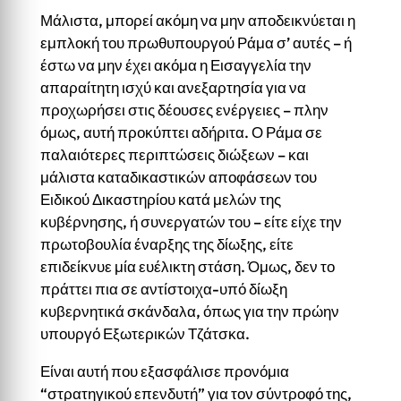
Μάλιστα, μπορεί ακόμη να μην αποδεικνύεται η
εμπλοκή του πρωθυπουργού Ράμα σ’ αυτές – ή
έστω να μην έχει ακόμα η Εισαγγελία την
απαραίτητη ισχύ και ανεξαρτησία για να
προχωρήσει στις δέουσες ενέργειες – πλην
όμως, αυτή προκύπτει αδήριτα. Ο Ράμα σε
παλαιότερες περιπτώσεις διώξεων – και
μάλιστα καταδικαστικών αποφάσεων του
Ειδικού Δικαστηρίου κατά μελών της
κυβέρνησης, ή συνεργατών του – είτε είχε την
πρωτοβουλία έναρξης της δίωξης, είτε
επιδείκνυε μία ευέλικτη στάση. Όμως, δεν το
πράττει πια σε αντίστοιχα-υπό δίωξη
κυβερνητικά σκάνδαλα, όπως για την πρώην
υπουργό Εξωτερικών Τζάτσκα.
Είναι αυτή που εξασφάλισε προνόμια
“στρατηγικού επενδυτή” για τον σύντροφό της,