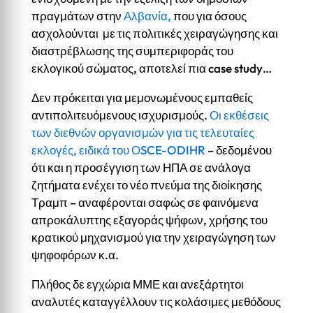
πραγμάτων στην
Αλβανία,
που για όσους
ασχολούνται με τις πολιτικές χειραγώγησης και
διαστρέβλωσης της συμπεριφοράς του
εκλογικού σώματος, αποτελεί πια case study…
Δεν πρόκειται για μεμονωμένους εμπαθείς
αντιπολιτευόμενους ισχυρισμούς.
Οι εκθέσεις
των διεθνών οργανισμών για τις τελευταίες
εκλογές, ειδικά του ΟSCE-ODIHR
– δεδομένου
ότι και η προσέγγιση των ΗΠΑ σε ανάλογα
ζητήματα ενέχει το νέο πνεύμα της διοίκησης
Τραμπ – αναφέρονται σαφώς σε φαινόμενα
απροκάλυπτης εξαγοράς ψήφων, χρήσης του
κρατικού μηχανισμού για την χειραγώγηση των
ψηφοφόρων κ.α.
Πλήθος δε εγχώρια ΜΜΕ και ανεξάρτητοι
αναλυτές καταγγέλλουν τις κολάσιμες μεθόδους