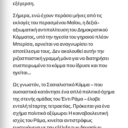
εξέγερση.
Σήμερα, ενώ έχουν περάσει μήνες από τις
εκλογές του περασμένου Μαΐου, η δεξιά-
αξιωματική αντιπολίτευση του Δημοκρατικού
Κόμματος, υπό την ηγεσία του γηραιού πλέον
Μπερίσα, αρνείται να αναγνωρίσει το
αποτέλεσμα τους. Δεν ακολουθεί αυτήν την
ριζοσπαστική γραμμή μόνο για να διατηρήσει
συσπειρωμένο το κόμμα που ίδρυσε και που
ηγείται…
Ως γνωστόν, το Σοσιαλιστικό Κόμμα – που
ουσιαστικά κατάντησε ένα απλό πολιτικό όχημα
της στενής ομάδας του Έντι Ράμα – έλαβε
εντολή τέταρτης τετραετίας. Πρόκειται για ένα
σχήμα πολιτικά οξύμωρο: Η κοινοβουλευτική
ισχύς του Ράμα, κινείται αντιστρόφως
ενισχυόμενη με την εξέλιξη των δημοσίων