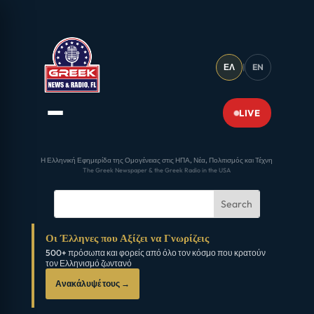
ΕΛ
|
EN
LIVE
Η Ελληνική Εφημερίδα της Ομογένειας στις ΗΠΑ, Νέα, Πολιτισμός και Τέχνη
The Greek Newspaper & the Greek Radio in the USA
Οι Έλληνες που Αξίζει να Γνωρίζεις
500+ πρόσωπα και φορείς από όλο τον κόσμο που κρατούν
τον Ελληνισμό ζωντανό
Ανακάλυψέ τους →