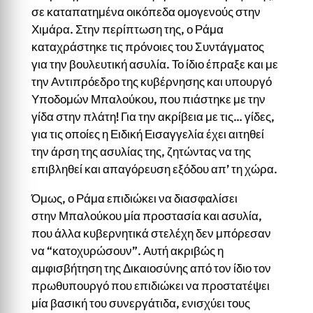
σε καταπατημένα οικόπεδα ομογενούς στην
Χιμάρα. Στην περίπτωση της, ο Ράμα
καταχράστηκε τις πρόνοιες του Συντάγματος
για την βουλευτική ασυλία. Το ίδιο έπραξε και με
την Αντιπρόεδρο της κυβέρνησης και υπουργό
Υποδομών Μπαλούκου, που πιάστηκε με την
γίδα στην πλάτη! Για την ακρίβεια με τις… γίδες,
για τις οποίες η Ειδική Εισαγγελία έχει αιτηθεί
την άρση της ασυλίας της, ζητώντας να της
επιβληθεί και απαγόρευση εξόδου απ’ τη χώρα.
Όμως, ο Ράμα επιδιώκει να διασφαλίσει
στην Μπαλούκου μία προστασία και ασυλία,
που άλλα κυβερνητικά στελέχη δεν μπόρεσαν
να “κατοχυρώσουν”. Αυτή ακριβώς η
αμφισβήτηση της Δικαιοσύνης από τον ίδιο τον
πρωθυπουργό που επιδιώκει να προστατέψει
μία βασική του συνεργάτιδα, ενισχύει τους