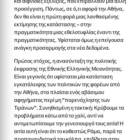
και αιφνίδιες εξελίξεις, που επιβάλλουν μία άλλη
προσέγγιση. Πάντως, σε ό,τι αφορά την Αθήνα,
δεν θα είναι η πρώτη φορά μιας λανθασμένης
εκτίμησης της κατάστασης – στην
πραγματικότητα μιας εθελοτυφλίας έναντι της
πραγματικότητας. Υφίσταται όμως η επείγουσα
ανάγκη προσαρμογής στα νέα δεδομένα.
Πρώτος στόχος, η ανασύνταξη της πολιτικής
έκφρασης της Εθνικής Ελληνικής Μειονότητας.
Είναι γεγονός ότι υφίσταται μία κατάσταση
εγκατάλειψης των πολιτικών της φορέων από
την Αθήνα, στα πλαίσια ενός αβάσιμου
αφηγήματος περί μη “παρενόχλησης των
Τιράνων”. Συνηθισμένη η τακτική: Κρύβουμε τα
προβλήματα κάτω από το χαλί, αντί να
αντιμετωπίσουμε την γενεσιουργό τους αιτία! Η
αιτία αυτή είναι ότι το καθεστώς Ράμα, παρά τα
προπαγανδιστικά του κόλπα, επιδίδεται στην