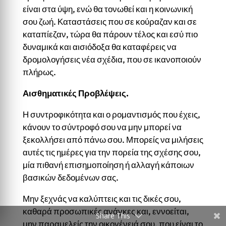
είναι στα ύψη, ενώ θα τονωθεί και η κοινωνική
σου ζωή. Καταστάσεις που σε κούραζαν και σε
καταπίεζαν, τώρα θα πάρουν τέλος και εσύ πιο
δυναμικά και αισιόδοξα θα καταφέρεις να
δρομολογήσεις νέα σχέδια, που σε ικανοποιούν
πλήρως.
Αισθηματικές Προβλέψεις.
Η συντροφικότητα και ο ρομαντισμός που έχεις,
κάνουν το σύντροφό σου να μην μπορεί να
ξεκολλήσει από πάνω σου. Μπορείς να μιλήσεις
αυτές τις ημέρες για την πορεία της σχέσης σου,
μία πιθανή επισημοποίηση ή αλλαγή κάποιων
βασικών δεδομένων σας.
Μην ξεχνάς να καλύπτεις και τις δικές σου,
καθαρά προσωπικές ανάγκες και, εννοείται,
Share This
μην παραμελείς την οικογένειά σου, που είναι το