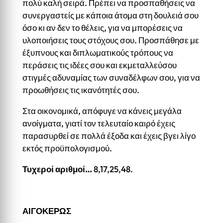
πολύ καλή σειρά. Πρέπει να προσπαθήσεις να
συνεργαστείς με κάποια άτομα στη δουλειά σου
όσο κι αν δεν το θέλεις, για να μπορέσεις να
υλοποιήσεις τους στόχους σου. Προσπάθησε με
έξυπνους και διπλωματικούς τρόπους να
περάσεις τις ιδέες σου και εκμεταλλεύσου
στιγμές αδυναμίας των συναδέλφων σου, για να
προωθήσεις τις ικανότητές σου.
Στα οικονομικά, απόφυγε να κάνεις μεγάλα
ανοίγματα, γιατί τον τελευταίο καιρό έχεις
παρασυρθεί σε πολλά έξοδα και έχεις βγει λίγο
εκτός προϋπολογισμού.
Τυχεροί αριθμοί…
8,17,25,48.
ΑΙΓΟΚΕΡΩΣ