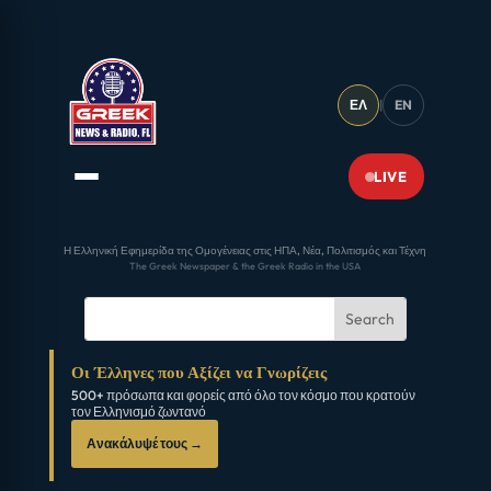
ΕΛ
|
EN
LIVE
Η Ελληνική Εφημερίδα της Ομογένειας στις ΗΠΑ, Νέα, Πολιτισμός και Τέχνη
The Greek Newspaper & the Greek Radio in the USA
Οι Έλληνες που Αξίζει να Γνωρίζεις
500+ πρόσωπα και φορείς από όλο τον κόσμο που κρατούν
τον Ελληνισμό ζωντανό
Ανακάλυψέ τους →