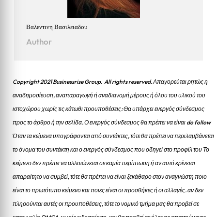
Βαλεντινη Βασιλειαδου
Author
Copyright 2021 Businessrise Group. All rights reserved. Απαγορεύται ρητώς η
αναδημοσίευση, αναπαραγωγή ή αναδιανομή μέρους ή όλου του υλικού του
ιστοχώρου χωρίς τις κάτωθι προυποθέσεις: Θα υπάρχει ενεργός σύνδεσμος
προς το άρθρο ή την σελίδα.
Ο ενεργός σύνδεσμος θα πρέπει να είναι do follow
Όταν τα κείμενα υπογράφονται από συντάκτες, τότε θα πρέπει να περιλαμβάνεται
το όνομα του συντάκτη και ο ενεργός σύνδεσμος που οδηγεί στο προφίλ του Το
κείμενο δεν πρέπει να αλλοιώνεται σε καμία περίπτωση ή αν αυτό κρίνεται
απαραίτητο να συμβεί, τότε θα πρέπει να είναι ξεκάθαρο στον αναγνώστη ποιο
είναι το πρωτότυπο κείμενο και ποιες είναι οι προσθήκες ή οι αλλαγές. αν δεν
πληρούνται αυτές οι προυποθέσεις, τότε το νομικό τμήμα μας θα προβεί σε