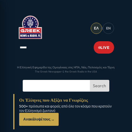
ΕΛ
|
EN
LIVE
Η Ελληνική Εφημερίδα της Ομογένειας στις ΗΠΑ, Νέα, Πολιτισμός και Τέχνη
The Greek Newspaper & the Greek Radio in the USA
Οι Έλληνες που Αξίζει να Γνωρίζεις
500+ πρόσωπα και φορείς από όλο τον κόσμο που κρατούν
τον Ελληνισμό ζωντανό
Ανακάλυψέ τους →