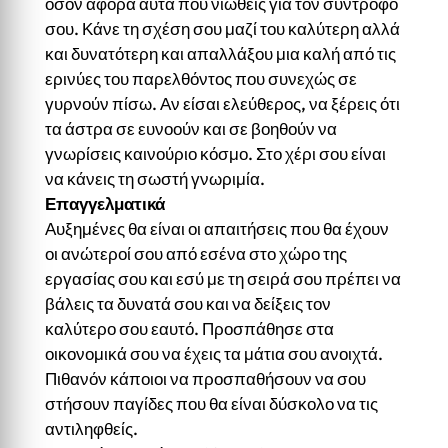
όσον αφορά αυτά που νιώθεις για τον σύντροφό
σου. Κάνε τη σχέση σου μαζί του καλύτερη αλλά
και δυνατότερη και απαλλάξου μια καλή από τις
ερινύες του παρελθόντος που συνεχώς σε
γυρνούν πίσω. Αν είσαι ελεύθερος, να ξέρεις ότι
τα άστρα σε ευνοούν και σε βοηθούν να
γνωρίσεις καινούριο κόσμο. Στο χέρι σου είναι
να κάνεις τη σωστή γνωριμία.
Επαγγελματικά
Αυξημένες θα είναι οι απαιτήσεις που θα έχουν
οι ανώτεροί σου από εσένα στο χώρο της
εργασίας σου και εσύ με τη σειρά σου πρέπει να
βάλεις τα δυνατά σου και να δείξεις τον
καλύτερο σου εαυτό. Προσπάθησε στα
οικονομικά σου να έχεις τα μάτια σου ανοιχτά.
Πιθανόν κάποιοι να προσπαθήσουν να σου
στήσουν παγίδες που θα είναι δύσκολο να τις
αντιληφθείς.