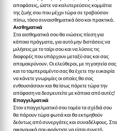
αποφάσεις, ώστε να καλυτερεύσεις κομμάτια
της ζωής σου που μέχρι τώρα σε τραβούσαν
πίσω, τόσο συναισθηματικά όσο και πρακτικά.
Αισθηματικά
Στα αισθηματικά σου θα νιώσεις πίεση για
κάποια πράγματα, για αυτό μην διστάσεις να
μιλήσεις με το ταίρι σου και να λύσεις τις
διαφορές που υπάρχουν μεταξύ σας και σας
απομακρύνουν. Οι ελεύθεροι, με τη γοητεία σας
και το ταμπεραμέντο σας θα έχετε την ευκαιρία
να κάνετε γνωριμίες οι οποίες θα σας
ενθουσιάσουν και θα ίσως πάρετε τώρα την
απόφαση να δεσμευτείτε με κάποια από αυτές!
Επαγγελματικά
Στον επαγγελματικό σου τομέα τα σχέδιά σου
θα πάρουν τώρα φωτιά και θα εκτιμηθούν
δεόντως από συνεργάτες και συναδέλφους. Στα
οικονομικά σου φρόντισε να είσαι συνετή.