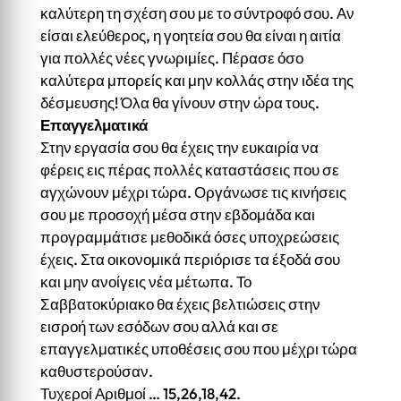
καλύτερη τη σχέση σου με το σύντροφό σου. Αν
είσαι ελεύθερος, η γοητεία σου θα είναι η αιτία
για πολλές νέες γνωριμίες. Πέρασε όσο
καλύτερα μπορείς και μην κολλάς στην ιδέα της
δέσμευσης! Όλα θα γίνουν στην ώρα τους.
Επαγγελματικά
Στην εργασία σου θα έχεις την ευκαιρία να
φέρεις εις πέρας πολλές καταστάσεις που σε
αγχώνουν μέχρι τώρα. Οργάνωσε τις κινήσεις
σου με προσοχή μέσα στην εβδομάδα και
προγραμμάτισε μεθοδικά όσες υποχρεώσεις
έχεις. Στα οικονομικά περιόρισε τα έξοδά σου
και μην ανοίγεις νέα μέτωπα. Το
Σαββατοκύριακο θα έχεις βελτιώσεις στην
εισροή των εσόδων σου αλλά και σε
επαγγελματικές υποθέσεις σου που μέχρι τώρα
καθυστερούσαν.
Τυχεροί Αριθμοί … 15,26,18,42.