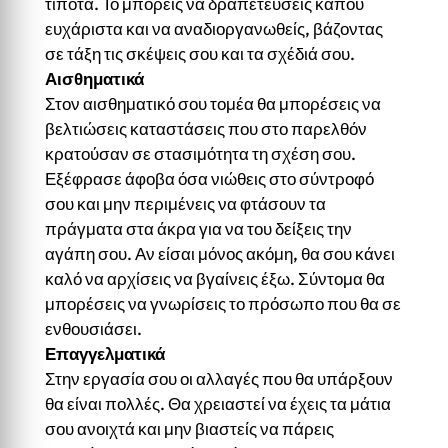
τίποτα. Το μπορείς να δραπετεύσεις κάπου
ευχάριστα και να αναδιοργανωθείς, βάζοντας
σε τάξη τις σκέψεις σου και τα σχέδιά σου.
Αισθηματικά
Στον αισθηματικό σου τομέα θα μπορέσεις να
βελτιώσεις καταστάσεις που στο παρελθόν
κρατούσαν σε στασιμότητα τη σχέση σου.
Εξέφρασε άφοβα όσα νιώθεις στο σύντροφό
σου και μην περιμένεις να φτάσουν τα
πράγματα στα άκρα για να του δείξεις την
αγάπη σου. Αν είσαι μόνος ακόμη, θα σου κάνει
καλό να αρχίσεις να βγαίνεις έξω. Σύντομα θα
μπορέσεις να γνωρίσεις το πρόσωπο που θα σε
ενθουσιάσει.
Επαγγελματικά
Στην εργασία σου οι αλλαγές που θα υπάρξουν
θα είναι πολλές. Θα χρειαστεί να έχεις τα μάτια
σου ανοιχτά και μην βιαστείς να πάρεις