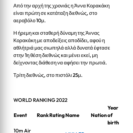
Από την αρχή της χρονιάς η Άννα Κορακάκη
είναι πρώτη σε κατάταξη διεθνώς, στο
αεροβόλο 10μ.
Η ήρεμη και σταθερή δύναμη της Άννας
Κορακάκη με αποδείξεις αποδίδει, αφού η
αθλήτριά μας σιωπηλά αλλά δυνατά έφτασε
στην 1η θέση διεθνώς και μένει εκεί, μη
δείχνοντας διάθεση να αφήσει την πρωτιά.
Τρίτη διεθνώς, στο πιστόλι 25μ.
WORLD RANKING 2022
Year
Event
Rank
Rating
Name
Nation
of
birth
10m Air