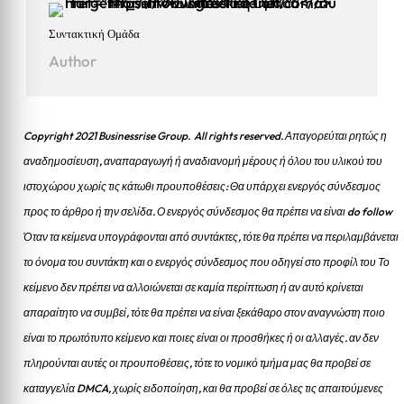
Συντακτική Ομάδα
Author
Copyright 2021 Businessrise Group. All rights reserved. Απαγορεύται ρητώς η
αναδημοσίευση, αναπαραγωγή ή αναδιανομή μέρους ή όλου του υλικού του
ιστοχώρου χωρίς τις κάτωθι προυποθέσεις: Θα υπάρχει ενεργός σύνδεσμος
προς το άρθρο ή την σελίδα.
Ο ενεργός σύνδεσμος θα πρέπει να είναι do follow
Όταν τα κείμενα υπογράφονται από συντάκτες, τότε θα πρέπει να περιλαμβάνεται
το όνομα του συντάκτη και ο ενεργός σύνδεσμος που οδηγεί στο προφίλ του Το
κείμενο δεν πρέπει να αλλοιώνεται σε καμία περίπτωση ή αν αυτό κρίνεται
απαραίτητο να συμβεί, τότε θα πρέπει να είναι ξεκάθαρο στον αναγνώστη ποιο
είναι το πρωτότυπο κείμενο και ποιες είναι οι προσθήκες ή οι αλλαγές. αν δεν
πληρούνται αυτές οι προυποθέσεις, τότε το νομικό τμήμα μας θα προβεί σε
καταγγελία DMCA, χωρίς ειδοποίηση, και θα προβεί σε όλες τις απαιτούμενες