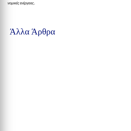
νομικές ενέργειες.
Άλλα Άρθρα
Δέκα συλλήψεις στην Calhoun County, βαριές κατηγορίες στην
Pensacola και υπόθεση παράνομης αγοράς...