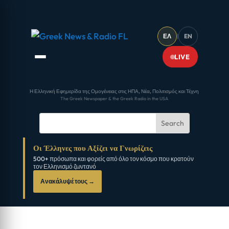
ΕΛ
|
EN
LIVE
Η Ελληνική Εφημερίδα της Ομογένειας στις ΗΠΑ, Νέα, Πολιτισμός και Τέχνη
The Greek Newspaper & the Greek Radio in the USA
Οι Έλληνες που Αξίζει να Γνωρίζεις
500+ πρόσωπα και φορείς από όλο τον κόσμο που κρατούν
τον Ελληνισμό ζωντανό
Ανακάλυψέ τους →