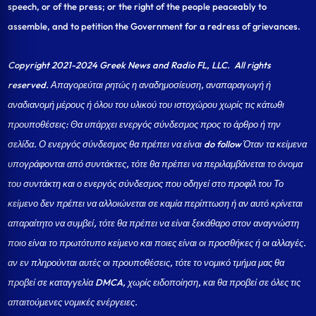
speech, or of the press; or the right of the people peaceably to
assemble, and to petition the Government for a redress of grievances.
Copyright 2021-2024 Greek News and Radio FL, LLC
. All rights
reserved. Απαγορεύται ρητώς η αναδημοσίευση, αναπαραγωγή ή
αναδιανομή μέρους ή όλου του υλικού του ιστοχώρου χωρίς τις κάτωθι
προυποθέσεις: Θα υπάρχει ενεργός σύνδεσμος προς το άρθρο ή την
σελίδα.
Ο ενεργός σύνδεσμος θα πρέπει να είναι do follow Όταν τα κείμενα
υπογράφονται από συντάκτες, τότε θα πρέπει να περιλαμβάνεται το όνομα
του συντάκτη και ο ενεργός σύνδεσμος που οδηγεί στο προφίλ του Το
κείμενο δεν πρέπει να αλλοιώνεται σε καμία περίπτωση ή αν αυτό κρίνεται
απαραίτητο να συμβεί, τότε θα πρέπει να είναι ξεκάθαρο στον αναγνώστη
ποιο είναι το πρωτότυπο κείμενο και ποιες είναι οι προσθήκες ή οι αλλαγές.
αν εν πληρούνται αυτές οι προυποθέσεις, τότε το νομικό τμήμα μας θα
προβεί σε καταγγελία DMCA, χωρίς ειδοποίηση, και θα προβεί σε όλες τις
απαιτούμενες νομικές ενέργειες.