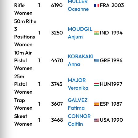
MULLER
Rifle
1
6190
FRA
2003
Oceanne
Women
50m Rifle
3
MOUDGIL
1
3250
IND
1994
Positions
Anjum
Women
10m Air
KORAKAKI
Pistol
1
4470
GRE
1996
Anna
Women
25m
MAJOR
Pistol
1
3745
HUN
1997
Veronika
Women
Trap
GALVEZ
1
3607
ESP
1987
Women
Fatima
Skeet
CONNOR
1
3468
USA
1990
Women
Caitlin