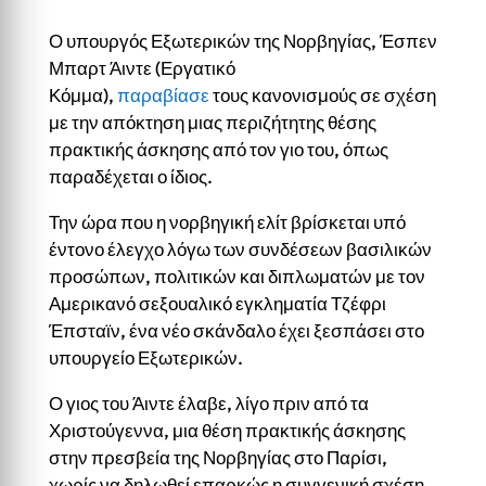
Ο υπουργός Εξωτερικών της Νορβηγίας, Έσπεν
Μπαρτ Άιντε (Εργατικό
Κόμμα),
παραβίασε
τους κανονισμούς σε σχέση
με την απόκτηση μιας περιζήτητης θέσης
πρακτικής άσκησης από τον γιο του, όπως
παραδέχεται ο ίδιος.
Την ώρα που η νορβηγική ελίτ βρίσκεται υπό
έντονο έλεγχο λόγω των συνδέσεων βασιλικών
προσώπων, πολιτικών και διπλωματών με τον
Αμερικανό σεξουαλικό εγκληματία Τζέφρι
Έπσταϊν, ένα νέο σκάνδαλο έχει ξεσπάσει στο
υπουργείο Εξωτερικών.
Ο γιος του Άιντε έλαβε, λίγο πριν από τα
Χριστούγεννα, μια θέση πρακτικής άσκησης
στην πρεσβεία της Νορβηγίας στο Παρίσι,
χωρίς να δηλωθεί επαρκώς η συγγενική σχέση