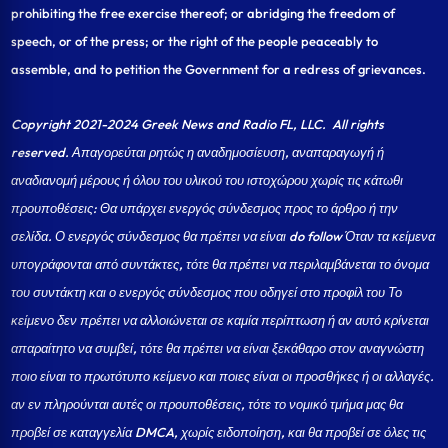
prohibiting the free exercise thereof; or abridging the freedom of
speech, or of the press; or the right of the people peaceably to
assemble, and to petition the Government for a redress of grievances.
Copyright 2021-2024 Greek News and Radio FL, LLC
. All rights
reserved. Απαγορεύται ρητώς η αναδημοσίευση, αναπαραγωγή ή
αναδιανομή μέρους ή όλου του υλικού του ιστοχώρου χωρίς τις κάτωθι
προυποθέσεις: Θα υπάρχει ενεργός σύνδεσμος προς το άρθρο ή την
σελίδα.
Ο ενεργός σύνδεσμος θα πρέπει να είναι do follow Όταν τα κείμενα
υπογράφονται από συντάκτες, τότε θα πρέπει να περιλαμβάνεται το όνομα
του συντάκτη και ο ενεργός σύνδεσμος που οδηγεί στο προφίλ του Το
κείμενο δεν πρέπει να αλλοιώνεται σε καμία περίπτωση ή αν αυτό κρίνεται
απαραίτητο να συμβεί, τότε θα πρέπει να είναι ξεκάθαρο στον αναγνώστη
ποιο είναι το πρωτότυπο κείμενο και ποιες είναι οι προσθήκες ή οι αλλαγές.
αν εν πληρούνται αυτές οι προυποθέσεις, τότε το νομικό τμήμα μας θα
προβεί σε καταγγελία DMCA, χωρίς ειδοποίηση, και θα προβεί σε όλες τις