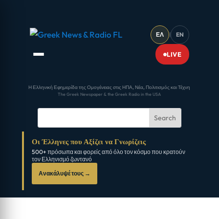
ΕΛ
|
EN
LIVE
Η Ελληνική Εφημερίδα της Ομογένειας στις ΗΠΑ, Νέα, Πολιτισμός και Τέχνη
The Greek Newspaper & the Greek Radio in the USA
Οι Έλληνες που Αξίζει να Γνωρίζεις
500+ πρόσωπα και φορείς από όλο τον κόσμο που κρατούν
τον Ελληνισμό ζωντανό
Ανακάλυψέ τους →