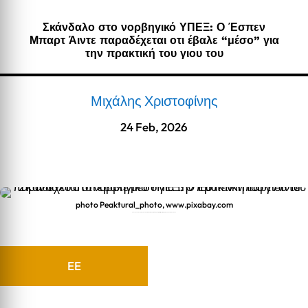
Σκάνδαλο στο νορβηγικό ΥΠΕΞ: Ο Έσπεν
Μπαρτ Άιντε παραδέχεται οτι έβαλε “μέσο” για
την πρακτική του γιου του
Μιχάλης Χριστοφίνης
24 Feb, 2026
photo Peaktural_photo, www.pixabay.com
Σκάνδαλο στο νορβηγικό ΥΠΕΞ: Ο Έσπεν Μπαρτ Άιντε παραδέχεται οτι έβαλε "μέσο" για την πρακτική του γιου του
EE