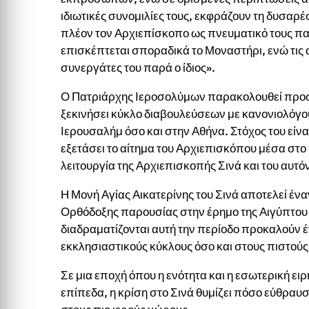
ιδιωτικές συνομιλίες τους, εκφράζουν τη δυσαρέ
πλέον τον Αρχιεπίσκοπο ως πνευματικό τους π
επισκέπτεται σποραδικά το Μοναστήρι, ενώ τις
συνεργάτες του παρά ο ίδιος».
Ο Πατριάρχης Ιεροσολύμων παρακολουθεί προσεκτ
ξεκινήσει κύκλο διαβουλεύσεων με κανονιολόγο
Ιερουσαλήμ όσο και στην Αθήνα. Στόχος του είναι
εξετάσει το αίτημα του Αρχιεπισκόπου μέσα στο
λειτουργία της Αρχιεπισκοπής Σινά και του αυτ
Η Μονή Αγίας Αικατερίνης του Σινά αποτελεί έ
Ορθόδοξης παρουσίας στην έρημο της Αιγύπτου ε
διαδραματίζονται αυτή την περίοδο προκαλούν έ
εκκλησιαστικούς κύκλους όσο και στους πιστούς
Σε μια εποχή όπου η ενότητα και η εσωτερική ει
επίπεδα, η κρίση στο Σινά θυμίζει πόσο εύθραυσ