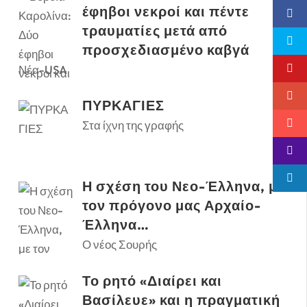
έφηβοι νεκροί και πέντε
τραυματίες μετά από
προσχεδιασμένο καβγά
Νέα-USA
ΠΥΡΚΑΓΙΕΣ
Στα ίχνη της γραφής
Η σχέση του Νεο-Έλληνα, με
τον πρόγονο μας Αρχαίο-
Έλληνα…
Ο νέος Σουρής
Το ρητό «Διαίρει και
Βασίλευε» και η πραγματική