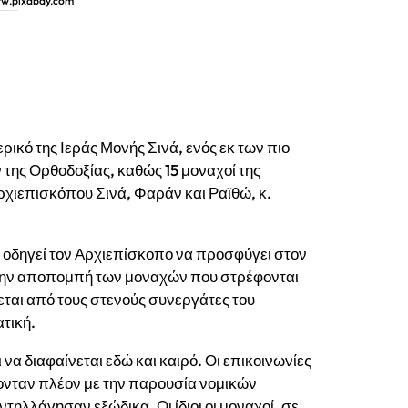
ww.pixabay.com
ς ζητά την απομάκρυνση μοναχών
ρικό της Ιεράς Μονής Σινά, ενός εκ των πιο
της Ορθοδοξίας, καθώς 15 μοναχοί της
ρχιεπισκόπου Σινά, Φαράν και Ραϊθώ, κ.
, οδηγεί τον Αρχιεπίσκοπο να προσφύγει στον
 την αποπομπή των μοναχών που στρέφονται
εται από τους στενούς συνεργάτες του
τική.
να διαφαίνεται εδώ και καιρό. Οι επικοινωνίες
ονταν πλέον με την παρουσία νομικών
ηλλάγησαν εξώδικα. Οι ίδιοι οι μοναχοί, σε