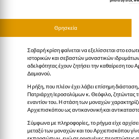
photo by stux, w
Σκιά στην Ιερά Μονή Σινά: Ο Αρχιεπίσκοπος Δαμιανό
Θρησκεία
Σοβαρή κρίση φαίνεται να εξελίσσεται στο εσωτε
ιστορικών και σεβαστών μοναστικών ιδρυμάτων 
αδελφότητας έχουν ζητήσει την καθαίρεση του Α
Δαμιανού.
Η ρήξη, που πλέον έχει λάβει επίσημη διάσταση
Πατριάρχη Ιεροσολύμων κ. Θεόφιλο, ζητώντας
εναντίον του. Η στάση των μοναχών χαρακτηρίζ
Αρχιεπισκόπου ως αντικανονική και αντικαταστα
Σύμφωνα με πληροφορίες, το ρήγμα είχε αρχίσει 
μεταξύ των μοναχών και του Αρχιεπισκόπου γίν
εκπροσώπων, ενώ σε ορισμένες περιπτώσεις αντ