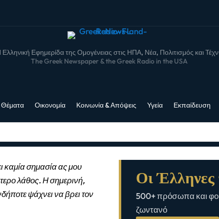
 Ελληνική Εφημερίδα της Ομογένειας στις ΗΠΑ, Νέα, Πολιτισμός και Τέχ
The Greek Newspaper & the Greek Radio in the USA
 Θέματα
Οικονομία
Κοινωνία & Απόψεις
Υγεία
Εκπαίδευση
ι καμία σημασία ας μου
Οι Έλληνες 
τερο λάθος. Η σημερινή,
νδήποτε ψάχνει να βρει τον
500+ πρόσωπα και φορ
ζωντανό