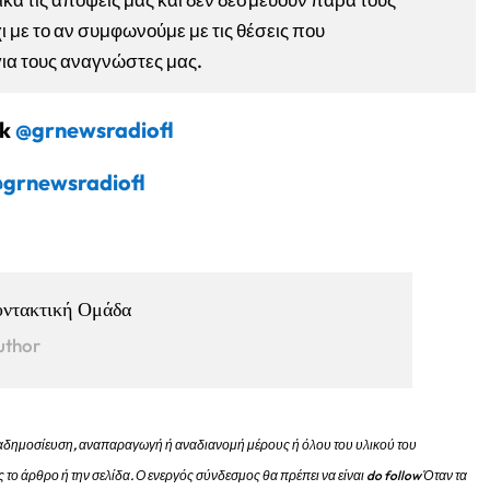
ι με το αν συμφωνούμε με τις θέσεις που
για τους αναγνώστες μας.
ok
@grnewsradiofl
grnewsradiofl
υντακτική Ομάδα
uthor
 αναδημοσίευση, αναπαραγωγή ή αναδιανομή μέρους ή όλου του υλικού του
 το άρθρο ή την σελίδα.
Ο ενεργός σύνδεσμος θα πρέπει να είναι do follow Όταν τα