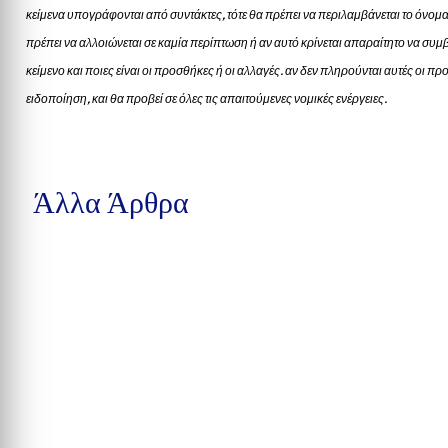
κείμενα υπογράφονται από συντάκτες, τότε θα πρέπει να περιλαμβάνεται το όνομα
πρέπει να αλλοιώνεται σε καμία περίπτωση ή αν αυτό κρίνεται απαραίτητο να συμβ
κείμενο και ποιες είναι οι προσθήκες ή οι αλλαγές. αν δεν πληρούνται αυτές οι 
ειδοποίηση, και θα προβεί σε όλες τις απαιτούμενες νομικές ενέργειες.
Άλλα Άρθρα
Tο Πανεπιστήμιο Αθηνών, λίγες μόνον ημέρες πριν την απώλεια, αναγ