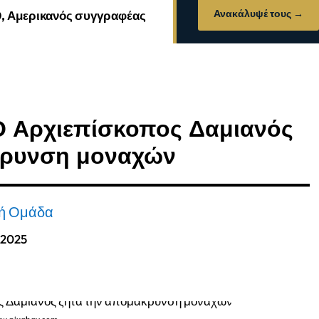
Ανακάλυψέ τους →
0, Αμερικανός συγγραφέας
 Ο Αρχιεπίσκοπος Δαμιανός
κρυνση μοναχών
κή Ομάδα
 2025