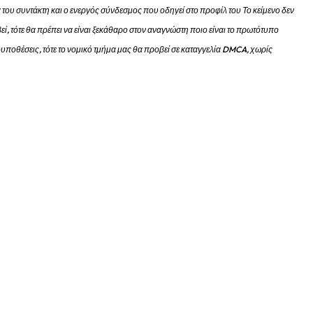
 του συντάκτη και ο ενεργός σύνδεσμος που οδηγεί στο προφίλ του Το κείμενο δεν
εί, τότε θα πρέπει να είναι ξεκάθαρο στον αναγνώστη ποιο είναι το πρωτότυπο
προυποθέσεις, τότε το νομικό τμήμα μας θα προβεί σε καταγγελία DMCA, χωρίς
όρευσε τον διακεκριμένο μουσικό...