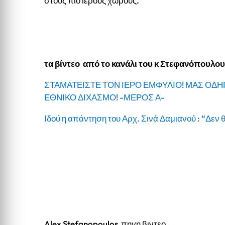
στους πιο ιερούς χώρους.
τα βίντεο από το κανάλι του κ Στεφανόπουλο
ΣΤΑΜΑΤΕΙΣΤΕ ΤΟΝ ΙΕΡΟ ΕΜΦΥΛΙΟ! ΜΑΣ ΟΔΗΓ
ΕΘΝΙΚΟ ΔΙΧΑΣΜΟ! -ΜΕΡΟΣ Α-
Ιδού η απάντηση του Αρχ. Σινά Δαμιανού : “Δεν 
Alex Stefanopoulos πηγη βιντεο