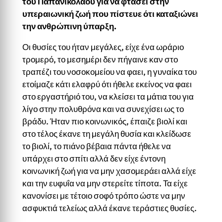
του Παπανικολάου για να φτάσει στην
υπεραιωνική ζωή που πίστευε ότι καταξιώνει
την ανθρώπινη ύπαρξη.
Οι θυσίες του ήταν μεγάλες, είχε ένα ωράριο
τρομερό, το μεσημέρι δεν πήγαινε καν στο
τραπέζι του νοσοκομείου να φαει, η γυναίκα του
ετοίμαζε κάτι ελαφρύ ότι ήθελε εκείνος να φαει
στο εργαστήριό του, να κλείσει τα μάτια του για
λίγο στην πολυθρόνα και να συνεχίσει ως το
βράδυ. Ήταν πιο κοινωνικός, έπαιζε βιολί και
στο τέλος έκανε τη μεγάλη θυσία και κλείδωσε
το βιολί, το πιάνο βέβαια πάντα ήθελε να
υπάρχει στο σπίτι αλλά δεν είχε έντονη
κοινωνική ζωή για να μην χασομεράει αλλά είχε
και την ευφυΐα να μην στερείτε τίποτα. Τα είχε
κανονίσει με τέτοιο σοφό τρόπο ώστε να μην
ασφυκτιά τελείως αλλά έκανε τεράστιες θυσίες.