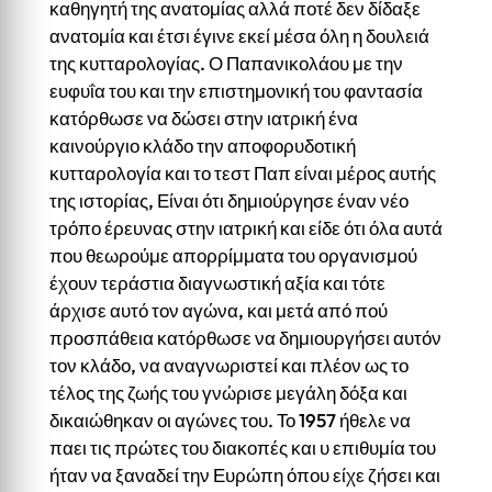
καθηγητή της ανατομίας αλλά ποτέ δεν δίδαξε
ανατομία και έτσι έγινε εκεί μέσα όλη η δουλειά
της κυτταρολογίας. Ο Παπανικολάου με την
ευφυΐα του και την επιστημονική του φαντασία
κατόρθωσε να δώσει στην ιατρική ένα
καινούργιο κλάδο την αποφορυδοτική
κυτταρολογία και το τεστ Παπ είναι μέρος αυτής
της ιστορίας, Είναι ότι δημιούργησε έναν νέο
τρόπο έρευνας στην ιατρική και είδε ότι όλα αυτά
που θεωρούμε απορρίμματα του οργανισμού
έχουν τεράστια διαγνωστική αξία και τότε
άρχισε αυτό τον αγώνα, και μετά από πού
προσπάθεια κατόρθωσε να δημιουργήσει αυτόν
τον κλάδο, να αναγνωριστεί και πλέον ως το
τέλος της ζωής του γνώρισε μεγάλη δόξα και
δικαιώθηκαν οι αγώνες του. Το 1957 ήθελε να
παει τις πρώτες του διακοπές και υ επιθυμία του
ήταν να ξαναδεί την Ευρώπη όπου είχε ζήσει και