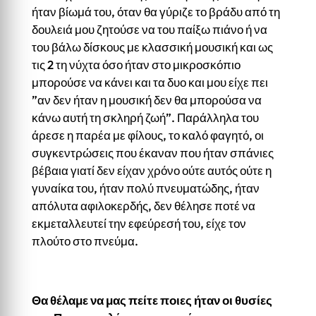
ήταν βίωμά του, όταν θα γύριζε το βράδυ από τη
δουλειά μου ζητούσε να του παίξω πιάνο ή να
του βάλω δίσκους με κλασσική μουσική και ως
τις 2 τη νύχτα όσο ήταν στο μικροσκόπιο
μπορούσε να κάνει και τα δυο και μου είχε πει
”αν δεν ήταν η μουσική δεν θα μπορούσα να
κάνω αυτή τη σκληρή ζωή”. Παράλληλα του
άρεσε η παρέα με φίλους, το καλό φαγητό, οι
συγκεντρώσεις που έκαναν που ήταν σπάνιες
βέβαια γιατί δεν είχαν χρόνο ούτε αυτός ούτε η
γυναίκα του, ήταν πολύ πνευματώδης, ήταν
απόλυτα αφιλοκερδής, δεν θέλησε ποτέ να
εκμεταλλευτεί την εφεύρεσή του, είχε τον
πλούτο στο πνεύμα.
Θα θέλαμε να μας πείτε ποιες ήταν οι θυσίες