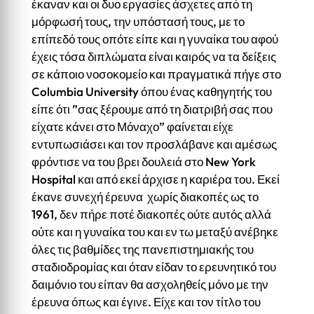
έκαναν και οι δυο εργασίες άσχετες από τη
μόρφωσή τους, την υπόστασή τους, με το
επίπεδό τους οπότε είπε και η γυναίκα του αφού
έχεις τόσα διπλώματα είναι καιρός να τα δείξεις
σε κάποιο νοσοκομείο και πραγματικά πήγε στο
Columbia University όπου ένας καθηγητής του
είπε ότι ”σας ξέρουμε από τη διατριβή σας που
είχατε κάνει στο Μόναχο” φαίνεται είχε
εντυπωσιάσει και τον προσλάβανε και αμέσως
φρόντισε να του βρει δουλειά στο New York
Hospital και από εκεί άρχισε η καριέρα του. Εκεί
έκανε συνεχή έρευνα χωρίς διακοπές ως το
1961, δεν πήρε ποτέ διακοπές ούτε αυτός αλλά
ούτε και η γυναίκα του και εν τω μεταξύ ανέβηκε
όλες τις βαθμίδες της πανεπιστημιακής του
σταδιοδρομίας και όταν είδαν το ερευνητικό του
δαιμόνιο του είπαν θα ασχοληθείς μόνο με την
έρευνα όπως και έγινε. Είχε και τον τίτλο του