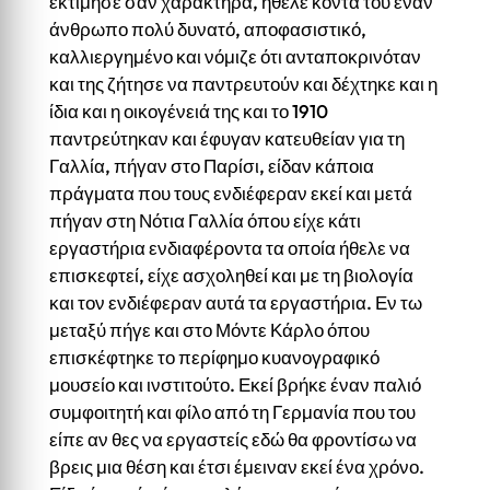
εκτίμησε σαν χαρακτήρα, ήθελε κοντά του έναν
άνθρωπο πολύ δυνατό, αποφασιστικό,
καλλιεργημένο και νόμιζε ότι ανταποκρινόταν
και της ζήτησε να παντρευτούν και δέχτηκε και η
ίδια και η οικογένειά της και το 1910
παντρεύτηκαν και έφυγαν κατευθείαν για τη
Γαλλία, πήγαν στο Παρίσι, είδαν κάποια
πράγματα που τους ενδιέφεραν εκεί και μετά
πήγαν στη Νότια Γαλλία όπου είχε κάτι
εργαστήρια ενδιαφέροντα τα οποία ήθελε να
επισκεφτεί, είχε ασχοληθεί και με τη βιολογία
και τον ενδιέφεραν αυτά τα εργαστήρια. Εν τω
μεταξύ πήγε και στο Μόντε Κάρλο όπου
επισκέφτηκε το περίφημο κυανογραφικό
μουσείο και ινστιτούτο. Εκεί βρήκε έναν παλιό
συμφοιτητή και φίλο από τη Γερμανία που του
είπε αν θες να εργαστείς εδώ θα φροντίσω να
βρεις μια θέση και έτσι έμειναν εκεί ένα χρόνο.