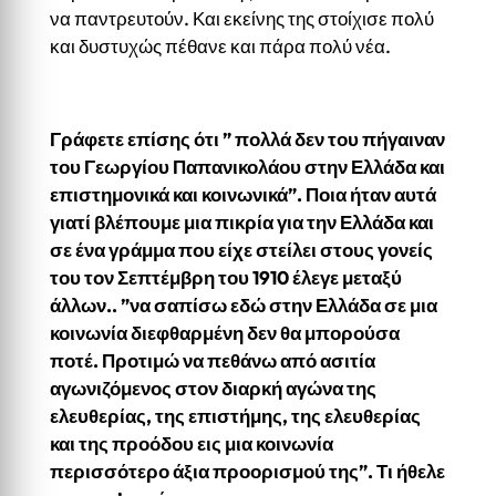
να παντρευτούν. Και εκείνης της στοίχισε πολύ
και δυστυχώς πέθανε και πάρα πολύ νέα.
Γράφετε επίσης ότι ” πολλά δεν του πήγαιναν
του Γεωργίου Παπανικολάου στην Ελλάδα και
επιστημονικά και κοινωνικά”. Ποια ήταν αυτά
γιατί βλέπουμε μια πικρία για την Ελλάδα και
σε ένα γράμμα που είχε στείλει στους γονείς
του τον Σεπτέμβρη του 1910 έλεγε μεταξύ
άλλων.. ”να σαπίσω εδώ στην Ελλάδα σε μια
κοινωνία διεφθαρμένη δεν θα μπορούσα
ποτέ. Προτιμώ να πεθάνω από ασιτία
αγωνιζόμενος στον διαρκή αγώνα της
ελευθερίας, της επιστήμης, της ελευθερίας
και της προόδου εις μια κοινωνία
περισσότερο άξια προορισμού της”. Τι ήθελε