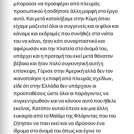
μπορούσε να προσφέρει από πλευράς
προσωπικού ή οτιδήποτε άλλη μορφή στο έργο
αυτό. Και μετά καταλήξαμε στην Κύμη όπου
είχαμε μαζευτεί όλοι οι συγγενείς και οι φίλοι και
κάναμε και εκδρομές που συνήθιζε στα νιάτα
του να κάνει, ήταν κάτι συναρπαστικό και
αφιέρωσαν και την πλατεία στο όνομά του,
υπάρχει και η προτομή του εκεί μετά θάνατον
βέβαια και ήταν πολύ συγκινητική αυτή η
επίσκεψη. Γύρισε στην Αμερική αλλά δεν τον
ικανοποίησε η επαφή από πλευράς σχεδίων,
είδε ότι στην Ελλάδα δεν υπάρχουν οι
προϋποθέσεις ώστε όλοι οι παράγοντες να
συγκεντρωθούν και να κάνουν αυτό που ήθελε
εκείνος. Κατόπιν αυτού έπεσε και μια άλλη
ευκαιρία από το Μαϊάμι της Φλόριντας που του
ζήτησαν να παει εκεί και να ιδρύσουν ένα
ίδρυμα στο όνομά του όπως και έγινε το