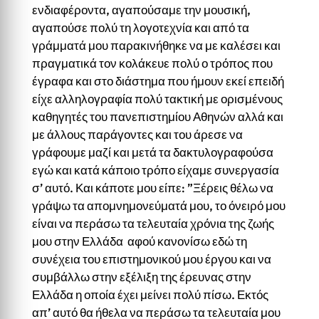
ενδιαφέροντα, αγαπούσαμε την μουσική,
αγαπούσε πολύ τη λογοτεχνία και από τα
γράμματά μου παρακινήθηκε να με καλέσει και
πραγματικά τον κολάκευε πολύ ο τρόπος που
έγραφα και στο διάστημα που ήμουν εκεί επειδή
είχε αλληλογραφία πολύ τακτική με ορισμένους
καθηγητές του πανεπιστημίου Αθηνών αλλά και
με άλλους παράγοντες και του άρεσε να
γράφουμε μαζί και μετά τα δακτυλογραφούσα
εγώ και κατά κάποιο τρόπο είχαμε συνεργασία
σ’ αυτό. Και κάποτε μου είπε: ”Ξέρεις θέλω να
γράψω τα απομνημονεύματά μου, το όνειρό μου
είναι να περάσω τα τελευταία χρόνια της ζωής
μου στην Ελλάδα αφού κανονίσω εδώ τη
συνέχεια του επιστημονικού μου έργου και να
συμβάλλω στην εξέλιξη της έρευνας στην
Ελλάδα η οποία έχει μείνει πολύ πίσω. Εκτός
απ’ αυτό θα ήθελα να περάσω τα τελευταία μου