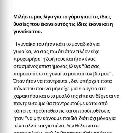
Μιλήστε μας λίγο για το γάμο γιατί τις ίδιες
θυσίες που έκανε αυτός τις ίδιες έκανε και η
γυναίκα του.
Η γυναίκα του ήταν κάτι το μοναδικό για
γυναίκα, να σας πω ότι όταν πλέον είχε
προχωρήσει η ζωή τους και ήταν ένας
φτασμένος επιστήμονας έλεγε ”θα σας
παρουσιάσω τη γυναίκα μου και τον βίο μου”.
Όταν ήταν να παντρευτεί, δεν υπήρχε τίποτα
πάνω του που να μην είχε μια διαύγεια στο
χαρακτήρα και στο μυαλό της είπε αν δέχεσαι να
παντρευτούμε θα παντρευτούμε κάτω από
κάποιες προϋποθέσεις και οι προϋποθέσεις
ήταν ”να μην κάνουμε παιδιά διότι όχι μόνο για
μένα αλλά και για σένα, δεν θέλω να σε
απασχολούν, εσύ Δε θα αφοσιωθείς σε ότι σε