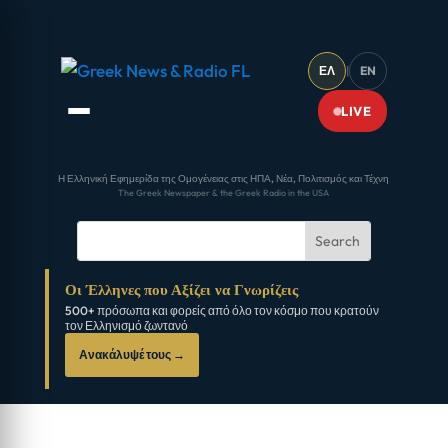
ΕΛ
|
EN
LIVE
Η Ελληνική Εφημερίδα της Ομογένειας στις ΗΠΑ, Νέα, Πολιτισμός και Τέχνη
The Greek Newspaper & the Greek Radio in the USA
Οι Έλληνες που Αξίζει να Γνωρίζεις
500+ πρόσωπα και φορείς από όλο τον κόσμο που κρατούν
τον Ελληνισμό ζωντανό
Ανακάλυψέ τους →