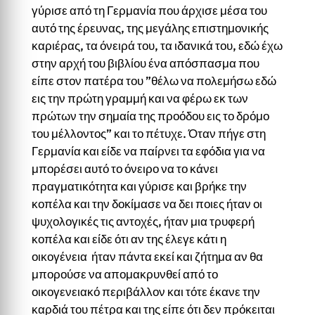
γύρισε από τη Γερμανία που άρχισε μέσα του
αυτό της έρευνας, της μεγάλης επιστημονικής
καριέρας, τα όνειρά του, τα ιδανικά του, εδώ έχω
στην αρχή του βιβλίου ένα απόσπασμα που
είπε στον πατέρα του ”θέλω να πολεμήσω εδώ
εις την πρώτη γραμμή και να φέρω εκ των
πρώτων την σημαία της προόδου εις το δρόμο
του μέλλοντος” και το πέτυχε. Όταν πήγε στη
Γερμανία και είδε να παίρνει τα εφόδια για να
μπορέσει αυτό το όνειρο να το κάνει
πραγματικότητα και γύρισε και βρήκε την
κοπέλα και την δοκίμασε να δει ποιες ήταν οι
ψυχολογικές τις αντοχές, ήταν μια τρυφερή
κοπέλα και είδε ότι αν της έλεγε κάτι η
οικογένεια ήταν πάντα εκεί και ζήτημα αν θα
μπορούσε να απομακρυνθεί από το
οικογενειακό περιβάλλον και τότε έκανε την
καρδιά του πέτρα και της είπε ότι δεν πρόκειται