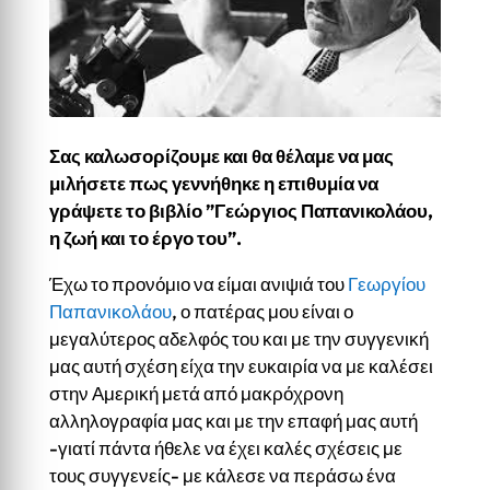
Σας καλωσορίζουμε και θα θέλαμε να μας
μιλήσετε πως γεννήθηκε η επιθυμία να
γράψετε το βιβλίο ”Γεώργιος Παπανικολάου,
η ζωή και το έργο του”.
Έχω το προνόμιο να είμαι ανιψιά του
Γεωργίου
Παπανικολάου
, ο πατέρας μου είναι ο
μεγαλύτερος αδελφός του και με την συγγενική
μας αυτή σχέση είχα την ευκαιρία να με καλέσει
στην Αμερική μετά από μακρόχρονη
αλληλογραφία μας και με την επαφή μας αυτή
-γιατί πάντα ήθελε να έχει καλές σχέσεις με
τους συγγενείς- με κάλεσε να περάσω ένα