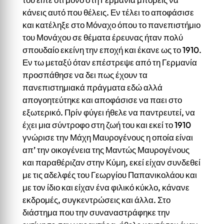
κάνεις αυτό που θέλεις. Εν τέλει το αποφάσισε
και κατέληξε στο Μόναχο όπου το πανεπιστήμιο
του Μονάχου σε θέματα έρευνας ήταν πολύ
σπουδαίο εκείνη την εποχή και έκανε ως το 1910.
Εν τω μεταξύ όταν επέστρεψε από τη Γερμανία
προσπάθησε να δει πως έχουν τα
πανεπιστημιακά πράγματα εδώ αλλά
απογοητεύτηκε και αποφάσισε να παει στο
εξωτερικό. Πρίν φύγει ήθελε να παντρευτεί, να
έχει μια σύντροφο στη ζωή του και εκεί το 1910
γνώρισε την Μάχη Μαυρογένους η οποία είναι
απ’ την οικογένεια της Μαντώς Μαυρογένους
και παραθέριζαν στην Κύμη, εκεί είχαν συνδεθεί
με τις αδελφές του Γεωργίου Παπανικολάου και
με τον ίδιο και είχαν ένα φιλικό κύκλο, κάνανε
εκδρομές, συγκεντρώσεις και άλλα. Στο
διάστημα που την συναναστράφηκε την