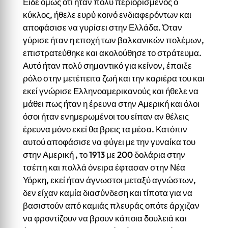
Είδε όμως ότι ήταν πολύ περιορισμένος ο
κύκλος, ήθελε ευρύ κοινό ενδιαφερόντων και
αποφάσισε να γυρίσει στην Ελλάδα. Όταν
γύρισε ήταν η εποχή των βαλκανικών πολέμων,
επιστρατεύθηκε και ακολούθησε το στράτευμα.
Αυτό ήταν πολύ σημαντικό για κείνον, έπαιξε
ρόλο στην μετέπειτα ζωή και την καριέρα του και
εκεί γνώρισε Ελληνοαμερικανούς και ήθελε να
μάθει πως ήταν η έρευνα στην Αμερική και όλοι
όσοι ήταν ενημερωμένοι του είπαν αν θέλεις
έρευνα μόνο εκεί θα βρεις τα μέσα. Κατόπιν
αυτού αποφάσισε να φύγει με την γυναίκα του
στην Αμερική , το 1913 με 200 δολάρια στην
τσέπη και πολλά όνειρα έφτασαν στην Νέα
Υόρκη, εκεί ήταν άγνωστοι μεταξύ αγνώστων,
δεν είχαν καμία διασύνδεση και τίποτα για να
βασιστούν από καμιάς πλευράς οπότε άρχιζαν
να φροντίζουν να βρουν κάποια δουλειά και