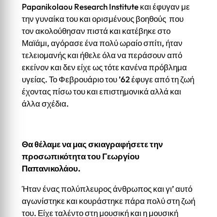
Papanikolaou Research Institute και έφυγαν με
την γυναίκα του και ορισμένους βοηθούς που
τον ακολούθησαν πιστά και κατέβηκε στο
Μαϊάμι, αγόρασε ένα πολύ ωραίο σπίτι, ήταν
τελειομανής και ήθελε όλα να περάσουν από
εκείνον και δεν είχε ως τότε κανένα πρόβλημα
υγείας. Το Φεβρουάριο του ’62 έφυγε από τη ζωή
έχοντας πίσω του και επιστημονικά αλλά και
άλλα σχέδια.
Θα θέλαμε να μας σκιαγραφήσετε την
προσωπικότητα του Γεωργίου
Παπανικολάου.
Ήταν ένας πολύπλευρος άνθρωπος και γι’ αυτό
αγωνίστηκε και κουράστηκε πάρα πολύ στη ζωή
του. Είχε ταλέντο στη μουσική και η μουσική