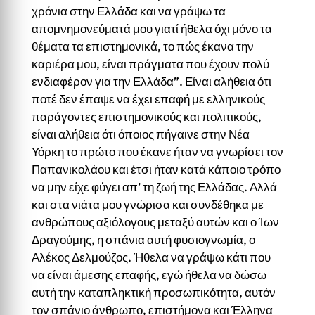
χρόνια στην Ελλάδα και να γράψω τα
απομνημονεύματά μου γιατί ήθελα όχι μόνο τα
θέματα τα επιστημονικά, το πώς έκανα την
καριέρα μου, είναι πράγματα που έχουν πολύ
ενδιαφέρον για την Ελλάδα”. Είναι αλήθεια ότι
ποτέ δεν έπαψε να έχει επαφή με ελληνικούς
παράγοντες επιστημονικούς και πολιτικούς,
είναι αλήθεια ότι όποιος πήγαινε στην Νέα
Υόρκη το πρώτο που έκανε ήταν να γνωρίσει τον
Παπανικολάου και έτσι ήταν κατά κάποιο τρόπο
να μην είχε φύγει απ’ τη ζωή της Ελλάδας. Αλλά
και στα νιάτα μου γνώρισα και συνδέθηκα με
ανθρώπους αξιόλογους μεταξύ αυτών και ο Ίων
Δραγούμης, η σπάνια αυτή φυσιογνωμία, ο
Αλέκος Δελμούζος. Ήθελα να γράψω κάτι που
να είναι άμεσης επαφής, εγώ ήθελα να δώσω
αυτή την καταπληκτική προσωπικότητα, αυτόν
τον σπάνιο άνθρωπο, επιστήμονα και Έλληνα