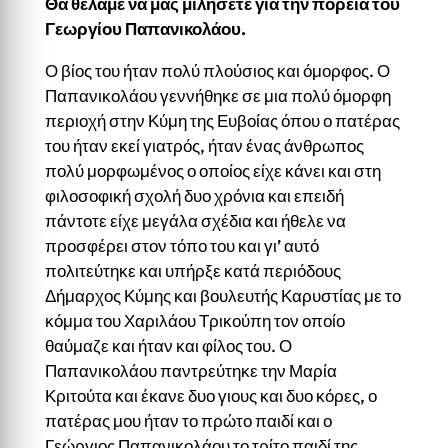
Θα θέλαμε να μας μιλήσετε για την πορεία του
Γεωργίου Παπανικολάου.
Ο βίος του ήταν πολύ πλούσιος και όμορφος. Ο
Παπανικολάου γεννήθηκε σε μια πολύ όμορφη
περιοχή στην Κύμη της Ευβοίας όπου ο πατέρας
του ήταν εκεί γιατρός, ήταν ένας άνθρωπος
πολύ μορφωμένος ο οποίος είχε κάνει και στη
φιλοσοφική σχολή δυο χρόνια και επειδή
πάντοτε είχε μεγάλα σχέδια και ήθελε να
προσφέρει στον τόπο του και γι’ αυτό
πολιτεύτηκε και υπήρξε κατά περιόδους
Δήμαρχος Κύμης και βουλευτής Καρυστίας με το
κόμμα του Χαριλάου Τρικούπη τον οποίο
θαύμαζε και ήταν και φίλος του. Ο
Παπανικολάου παντρεύτηκε την Μαρία
Κριτούτα και έκανε δυο γιους και δυο κόρες, ο
πατέρας μου ήταν το πρώτο παιδί και ο
Γεώργιος Παπανικολάου το τρίτο παιδί της