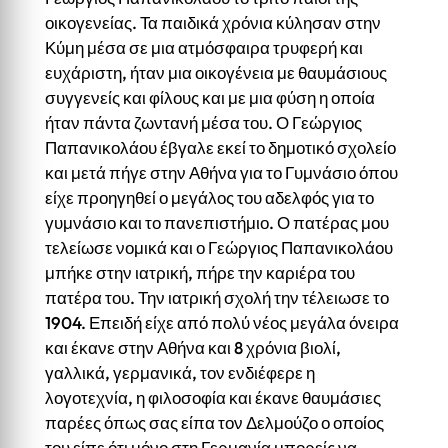
οικογενείας. Τα παιδικά χρόνια κύλησαν στην
Κύμη μέσα σε μια ατμόσφαιρα τρυφερή και
ευχάριστη, ήταν μια οικογένεια με θαυμάσιους
συγγενείς και φίλους και με μια φύση η οποία
ήταν πάντα ζωντανή μέσα του. Ο Γεώργιος
Παπανικολάου έβγαλε εκεί το δημοτικό σχολείο
και μετά πήγε στην Αθήνα για το Γυμνάσιο όπου
είχε προηγηθεί ο μεγάλος του αδελφός για το
γυμνάσιο και το πανεπιστήμιο. Ο πατέρας μου
τελείωσε νομικά και ο Γεώργιος Παπανικολάου
μπήκε στην ιατρική, πήρε την καριέρα του
πατέρα του. Την ιατρική σχολή την τέλειωσε το
1904. Επειδή είχε από πολύ νέος μεγάλα όνειρα
και έκανε στην Αθήνα και 8 χρόνια βιολί,
γαλλικά, γερμανικά, τον ενδιέφερε η
λογοτεχνία, η φιλοσοφία και έκανε θαυμάσιες
παρέες όπως σας είπα τον Δελμούζο ο οποίος
του είπε ότι μόνο στη Γερμανία μπορείς να