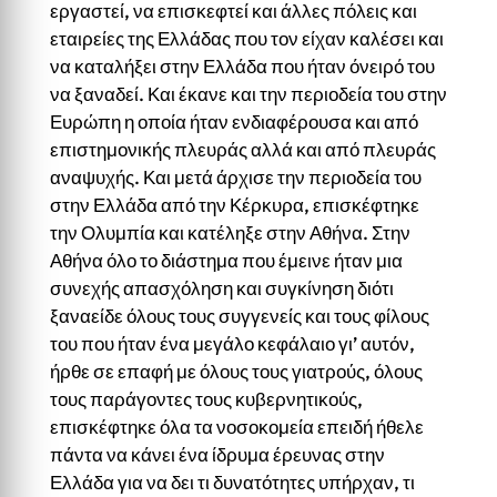
εργαστεί, να επισκεφτεί και άλλες πόλεις και
εταιρείες της Ελλάδας που τον είχαν καλέσει και
να καταλήξει στην Ελλάδα που ήταν όνειρό του
να ξαναδεί. Και έκανε και την περιοδεία του στην
Ευρώπη η οποία ήταν ενδιαφέρουσα και από
επιστημονικής πλευράς αλλά και από πλευράς
αναψυχής. Και μετά άρχισε την περιοδεία του
στην Ελλάδα από την Κέρκυρα, επισκέφτηκε
την Ολυμπία και κατέληξε στην Αθήνα. Στην
Αθήνα όλο το διάστημα που έμεινε ήταν μια
συνεχής απασχόληση και συγκίνηση διότι
ξαναείδε όλους τους συγγενείς και τους φίλους
του που ήταν ένα μεγάλο κεφάλαιο γι’ αυτόν,
ήρθε σε επαφή με όλους τους γιατρούς, όλους
τους παράγοντες τους κυβερνητικούς,
επισκέφτηκε όλα τα νοσοκομεία επειδή ήθελε
πάντα να κάνει ένα ίδρυμα έρευνας στην
Ελλάδα για να δει τι δυνατότητες υπήρχαν, τι