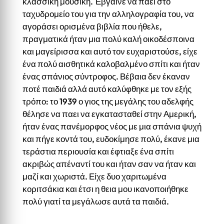
κλασσική μουσική. Έβγαινε να παει στο
ταχυδρομείο του για την αλληλογραφία του, να
αγοράσει ορισμένα βιβλία που ήθελε,
πραγματικά ήταν μια πολύ καλή οικοδέσποινα
και μαγείρισσα και αυτό τον ευχαριστούσε, είχε
ένα πολύ αισθητικά καλοβαλμένο σπίτι και ήταν
ένας σπάνιος σύντροφος. Βέβαια δεν έκαναν
ποτέ παιδιά αλλά αυτό καλύφθηκε με τον εξής
τρόπο: το 1939 ο γιος της μεγάλης του αδελφής
θέλησε να παει να εγκατασταθεί στην Αμερική,
ήταν ένας πανέμορφος νέος με μια σπάνια ψυχή
και πήγε κοντά του, ευδοκίμησε πολύ, έκανε μια
τεράστια περιουσία και έφτιαξε ένα σπίτι
ακριβώς απέναντί του και ήταν σαν να ήταν και
μαζί και χωριστά. Είχε δυο χαριτωμένα
κοριτσάκια και έτσι η θεια μου ικανοποιήθηκε
πολύ γιατί τα μεγάλωσε αυτά τα παιδιά.