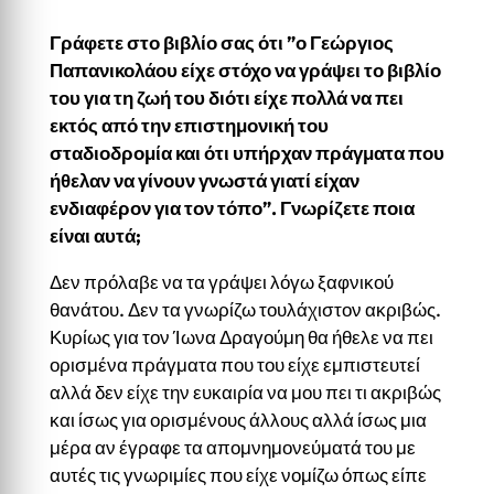
Γράφετε στο βιβλίο σας ότι ”ο Γεώργιος
Παπανικολάου είχε στόχο να γράψει το βιβλίο
του για τη ζωή του διότι είχε πολλά να πει
εκτός από την επιστημονική του
σταδιοδρομία και ότι υπήρχαν πράγματα που
ήθελαν να γίνουν γνωστά γιατί είχαν
ενδιαφέρον για τον τόπο”. Γνωρίζετε ποια
είναι αυτά;
Δεν πρόλαβε να τα γράψει λόγω ξαφνικού
θανάτου. Δεν τα γνωρίζω τουλάχιστον ακριβώς.
Κυρίως για τον Ίωνα Δραγούμη θα ήθελε να πει
ορισμένα πράγματα που του είχε εμπιστευτεί
αλλά δεν είχε την ευκαιρία να μου πει τι ακριβώς
και ίσως για ορισμένους άλλους αλλά ίσως μια
μέρα αν έγραφε τα απομνημονεύματά του με
αυτές τις γνωριμίες που είχε νομίζω όπως είπε