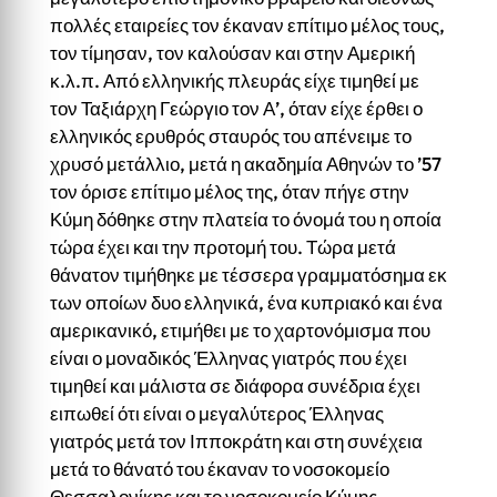
πολλές εταιρείες τον έκαναν επίτιμο μέλος τους,
τον τίμησαν, τον καλούσαν και στην Αμερική
κ.λ.π. Από ελληνικής πλευράς είχε τιμηθεί με
τον Ταξιάρχη Γεώργιο τον Α’, όταν είχε έρθει ο
ελληνικός ερυθρός σταυρός του απένειμε το
χρυσό μετάλλιο, μετά η ακαδημία Αθηνών το ’57
τον όρισε επίτιμο μέλος της, όταν πήγε στην
Κύμη δόθηκε στην πλατεία το όνομά του η οποία
τώρα έχει και την προτομή του. Τώρα μετά
θάνατον τιμήθηκε με τέσσερα γραμματόσημα εκ
των οποίων δυο ελληνικά, ένα κυπριακό και ένα
αμερικανικό, ετιμήθει με το χαρτονόμισμα που
είναι ο μοναδικός Έλληνας γιατρός που έχει
τιμηθεί και μάλιστα σε διάφορα συνέδρια έχει
ειπωθεί ότι είναι ο μεγαλύτερος Έλληνας
γιατρός μετά τον Ιπποκράτη και στη συνέχεια
μετά το θάνατό του έκαναν το νοσοκομείο
Θεσσαλονίκης και το νοσοκομείο Κύμης