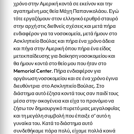
χρόνο στην Αμερική κοντά σε εκείνον και την
αγαπημένη μας θεία Μάχη Παπανικολάου. Εγώ
τότε εργαζόμουν στον ελληνικό ερυθρό σταυρό
στην αρχή στις διεθνείς σχέσεις και μετά πήρα
ενδιαφέρον για τα νοσοκομεία, μετά ήμουν στο
Ασκληπιείο Βούλας και πήρα ένα χρόνο άδεια
και πήγα στην Αμερική όπου πήρα ένα είδος
μετεκπαίδευσης για διοίκηση νοσοκομείου και
θα ήμουν κοντά στο θείο μου που ήταν στο
Memorial Center. Πήρα ενδιαφέρον για
οργάνωση νοσοκομείου και σε ένα χρόνο έγινα
διευθύντρια στο Ασκληπιείο Βούλας. Στο
διάστημα αυτό έζησα κοντά τους σαν παιδί τους
μέσα στην οικογένεια και είχα το προνόμιο να
ζήσω τον δημιουργικό πυρετό μιας μεγαλοφυΐας
και τη μεγάλη συμβολή που έπαιξε σ’ αυτό η
γυναίκα του. Κατά το διάστημα αυτό
συνδεθήκαμε πάρα πολύ, είχαμε πολλά κοινά