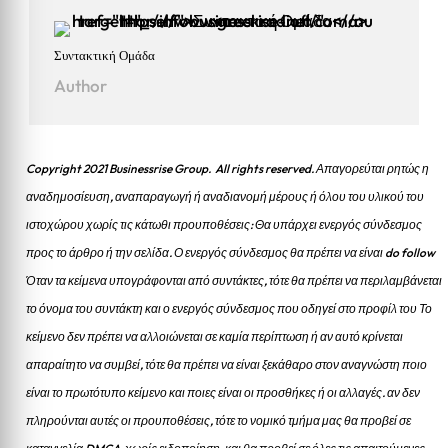
Συντακτική Ομάδα
Author
Copyright 2021 Businessrise Group. All rights reserved. Απαγορεύται ρητώς η
αναδημοσίευση, αναπαραγωγή ή αναδιανομή μέρους ή όλου του υλικού του
ιστοχώρου χωρίς τις κάτωθι προυποθέσεις: Θα υπάρχει ενεργός σύνδεσμος
προς το άρθρο ή την σελίδα.
Ο ενεργός σύνδεσμος θα πρέπει να είναι do follow
Όταν τα κείμενα υπογράφονται από συντάκτες, τότε θα πρέπει να περιλαμβάνεται
το όνομα του συντάκτη και ο ενεργός σύνδεσμος που οδηγεί στο προφίλ του Το
κείμενο δεν πρέπει να αλλοιώνεται σε καμία περίπτωση ή αν αυτό κρίνεται
απαραίτητο να συμβεί, τότε θα πρέπει να είναι ξεκάθαρο στον αναγνώστη ποιο
είναι το πρωτότυπο κείμενο και ποιες είναι οι προσθήκες ή οι αλλαγές. αν δεν
πληρούνται αυτές οι προυποθέσεις, τότε το νομικό τμήμα μας θα προβεί σε