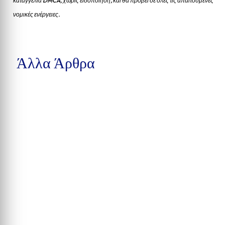
καταγγελία DMCA, χωρίς ειδοποίηση, και θα προβεί σε όλες τις απαιτούμενες
νομικές ενέργειες.
Άλλα Άρθρα
Δέκα συλλήψεις στην Calhoun County, βαριές κατηγορίες στην
Pensacola και υπόθεση παράνομης αγοράς...