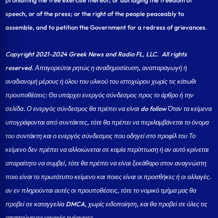
prohibiting the free exercise thereof; or abridging the freedom of
speech, or of the press; or the right of the people peaceably to
assemble, and to petition the Government for a redress of grievances.
Copyright 2021-2024 Greek News and Radio FL, LLC
. All rights
reserved. Απαγορεύται ρητώς η αναδημοσίευση, αναπαραγωγή ή
αναδιανομή μέρους ή όλου του υλικού του ιστοχώρου χωρίς τις κάτωθι
προυποθέσεις: Θα υπάρχει ενεργός σύνδεσμος προς το άρθρο ή την
σελίδα.
Ο ενεργός σύνδεσμος θα πρέπει να είναι do follow Όταν τα κείμενα
υπογράφονται από συντάκτες, τότε θα πρέπει να περιλαμβάνεται το όνομα
του συντάκτη και ο ενεργός σύνδεσμος που οδηγεί στο προφίλ του Το
κείμενο δεν πρέπει να αλλοιώνεται σε καμία περίπτωση ή αν αυτό κρίνεται
απαραίτητο να συμβεί, τότε θα πρέπει να είναι ξεκάθαρο στον αναγνώστη
ποιο είναι το πρωτότυπο κείμενο και ποιες είναι οι προσθήκες ή οι αλλαγές.
αν εν πληρούνται αυτές οι προυποθέσεις, τότε το νομικό τμήμα μας θα
προβεί σε καταγγελία DMCA, χωρίς ειδοποίηση, και θα προβεί σε όλες τις
απαιτούμενες νομικές ενέργειες.