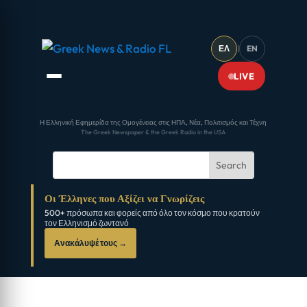
ΕΛ
|
EN
LIVE
Η Ελληνική Εφημερίδα της Ομογένειας στις ΗΠΑ, Νέα, Πολιτισμός και Τέχνη
The Greek Newspaper & the Greek Radio in the USA
Οι Έλληνες που Αξίζει να Γνωρίζεις
500+ πρόσωπα και φορείς από όλο τον κόσμο που κρατούν
τον Ελληνισμό ζωντανό
Ανακάλυψέ τους →