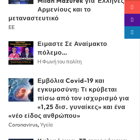
Milan Mazurek για Έλληνες,
Αρμενίους και το
μεταναστευτικό
EE
Ειμαστε Σε Αναίμακτο
πόλεμο…
Η Φωνή του πολίτη
Εμβόλια Covid-19 και
εγκυμοσύνη: Τι κρύβεται
πίσω από τον ισχυρισμό για
«1,25 δισ. γυναίκες» και ένα
«νέο είδος ανθρώπου»
Coronavirus
,
Υγεία