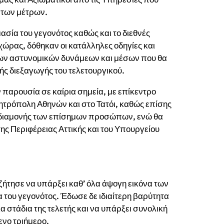
 των μέτρων.
ασία του γεγονότος καθώς και το διεθνές
 χώρας, δόθηκαν οι κατάλληλες οδηγίες και
των αστυνομικών δυνάμεων και μέσων που θα
ής διεξαγωγής του τελετουργικού.
ν παρουσία σε καίρια σημεία, με επίκεντρο
ητρόπολη Αθηνών και στο Τατόι, καθώς επίσης
ς διαμονής των επίσημων προσώπων, ενώ θα
ς Περιφέρειας Αττικής και του Υπουργείου
ήτησε να υπάρξει καθ’ όλα άψογη εικόνα των
 του γεγονότος. Έδωσε δε ιδιαίτερη βαρύτητα
α στάδια της τελετής και να υπάρξει συνολική
νο τριήμερο.