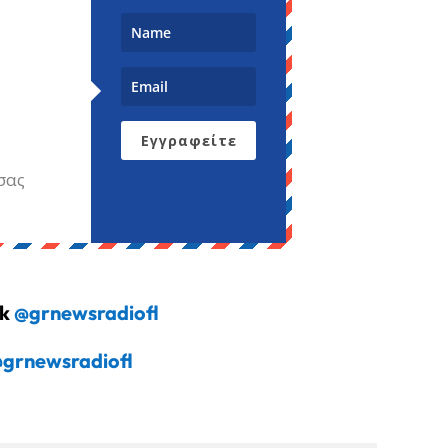
Εγγραφείτε
σας
ok
@grnewsradiofl
grnewsradiofl