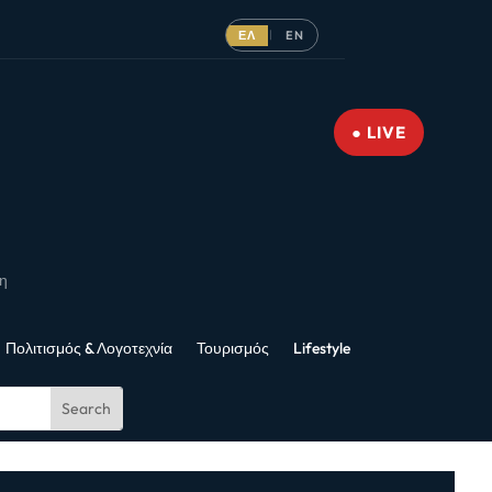
ΕΛ
EN
|
● LIVE
νη
Πολιτισμός & Λογοτεχνία
Τουρισμός
Lifestyle