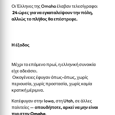
Οι Έλληνες της Omaha έλαβαν τελεσίγραφο:
24 ώρες για να εγκαταλείψουν την πόλη,
αλλιώς το πλήθος θα επέστρεφε.
Η έξοδος
Μέχρι το επόμενο πρωί, η ελληνική συνοικία
είχε αδειάσει.
Οικογένειες έφυγαν όπως-όπως, χωρίς
περιουσία, χωρίς προστασία, χωρίς καμία
κρατική μέριμνα.
Κατέφυγαν στην Iowa, στη Utah, σε άλλες
πολιτείες —
οπουδήποτε, αρκεί να μην είναι
πια στην Omaha
.