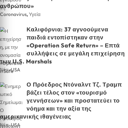
ανθρώπου»
Coronavirus
,
Υγεία
Καλιφόρνια: 37 αγνοούμενα
παιδιά εντοπίστηκαν στην
«Operation Safe Return» – Επτά
συλλήψεις σε μεγάλη επιχείρηση
των U.S. Marshals
Νέα-USA
Ο Πρόεδρος Ντόναλντ Τζ. Τραμπ
βάζει τέλος στον «τουρισμό
γεννήσεων» και προστατεύει το
νόημα και την αξία της
αμερικανικής ιθαγένειας
Νέα-USA