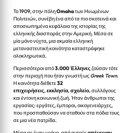
Το 1909, στην πόλη
Omaha
των Ηνωμένων
Πολιτειών, συνέβη ένα από τα πιο σκοτεινά και
αποσιωπημένα κεφάλαια της ιστορίας της
ελληνικής διασποράς στην Αμερική. Μέσα σε
μία μόνο νύχτα, μια ακμαία ελληνική
μεταναστευτική κοινότητα καταστράφηκε
ολοκληρωτικά.
Περισσότεροι από
3.000 Έλληνες
ζούσαν τότε
στην περιοχή που ήταν γνωστή ως
Greek Town
.
Η κοινότητα διέθετε
32
επιχειρήσεις
,
εκκλησία
,
σχολείο
, συλλόγους
και έντονη κοινωνική ζωή. Ήταν άνθρωποι της
εργασίας: εργάτες, έμποροι, οικογενειάρχες,
που προσπαθούσαν να σταθούν στα πόδια τους
σε μια νέα πατρίδα.
Μέσα σε έναν χρόνο, από αυτούς
απέμειναν