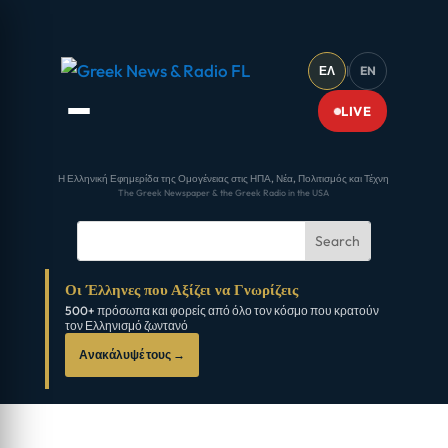
ΕΛ
|
EN
LIVE
Η Ελληνική Εφημερίδα της Ομογένειας στις ΗΠΑ, Νέα, Πολιτισμός και Τέχνη
The Greek Newspaper & the Greek Radio in the USA
Οι Έλληνες που Αξίζει να Γνωρίζεις
500+ πρόσωπα και φορείς από όλο τον κόσμο που κρατούν
τον Ελληνισμό ζωντανό
Ανακάλυψέ τους →