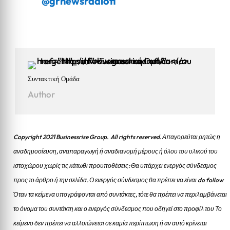
@grnewsradiofl
Συντακτική Ομάδα
Author
Copyright 2021 Businessrise Group. All rights reserved. Απαγορεύται ρητώς η
αναδημοσίευση, αναπαραγωγή ή αναδιανομή μέρους ή όλου του υλικού του
ιστοχώρου χωρίς τις κάτωθι προυποθέσεις: Θα υπάρχει ενεργός σύνδεσμος
προς το άρθρο ή την σελίδα.
Ο ενεργός σύνδεσμος θα πρέπει να είναι do follow
Όταν τα κείμενα υπογράφονται από συντάκτες, τότε θα πρέπει να περιλαμβάνεται
το όνομα του συντάκτη και ο ενεργός σύνδεσμος που οδηγεί στο προφίλ του Το
κείμενο δεν πρέπει να αλλοιώνεται σε καμία περίπτωση ή αν αυτό κρίνεται