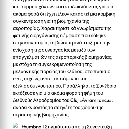
και συμμετεχόντων και αποδεικνύοντας για μία
ακόμα φορά ότι έχει πλέον καταστεί μια κομβική
συγκέντρωση για τη βιομηχανία της
αεροπορίας. Χαρακτηριστικά γνωρίσματα της
φετινής διοργάνωσης η έμφαση που δόθηκε
στην καινοτομία, τη βιώσιμη ανάπτυξη και την
ενίσχυση της συνεργασίας μεταξύ των
επαγγελματιών της αεροπορικής βιομηχανίας,
με στόχο τη συγκεκριμενοποίηση της
μελλοντικής πορείας του κλάδου, στο πλαίσιο
ενός ταχέως αναπτυσσόμενου και
εξελισσόμενου τοπίου. Παράλληλα, το Συνέδριο
εκτόξευσε για μία ακόμα φορά τη φήμη του
Διεθνούς Αεροδρομίου του Cluj «Αvram Iancu»,
αναδεικνύοντάς το σε ηγέτη του χώρου της
αεροπορικής βιομηχανίας.