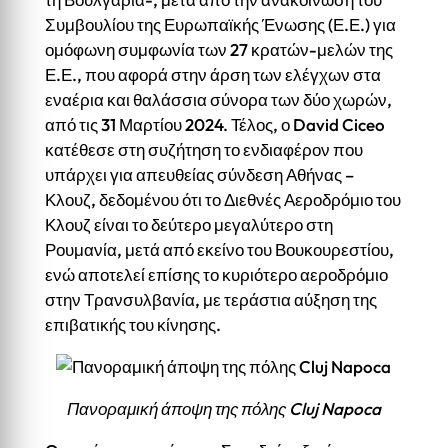
Συμβουλίου της Ευρωπαϊκής Ένωσης (Ε.Ε.) για
ομόφωνη συμφωνία των 27 κρατών-μελών της
Ε.Ε., που αφορά στην άρση των ελέγχων στα
εναέρια και θαλάσσια σύνορα των δύο χωρών,
από τις 31 Μαρτίου 2024. Τέλος, ο David Ciceo
κατέθεσε στη συζήτηση το ενδιαφέρον που
υπάρχει για απευθείας σύνδεση Αθήνας –
Κλουζ, δεδομένου ότι το Διεθνές Αεροδρόμιο του
Κλουζ είναι το δεύτερο μεγαλύτερο στη
Ρουμανία, μετά από εκείνο του Βουκουρεστίου,
ενώ αποτελεί επίσης το κυριότερο αεροδρόμιο
στην Τρανσυλβανία, με τεράστια αύξηση της
επιβατικής του κίνησης.
Πανοραμική άποψη της πόλης Cluj Napoca