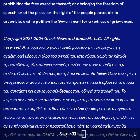
prohibiting the free exercise thereof; or abridging the freedom of
speech, or of the press; or the right of the people peaceably to
assemble, and to petition the Government for a redress of grievances.
Copyright 2021-2024 Greek News and Radio FL, LLC
. All rights
reserved. Απαγορεύται ρητώς η αναδημοσίευση, αναπαραγωγή ή
αναδιανομή μέρους ή όλου του υλικού του ιστοχώρου χωρίς τις κάτωθι
προυποθέσεις: Θα υπάρχει ενεργός σύνδεσμος προς το άρθρο ή την
σελίδα.
Ο ενεργός σύνδεσμος θα πρέπει να είναι do follow Όταν τα κείμενα
υπογράφονται από συντάκτες, τότε θα πρέπει να περιλαμβάνεται το όνομα
του συντάκτη και ο ενεργός σύνδεσμος που οδηγεί στο προφίλ του Το
κείμενο δεν πρέπει να αλλοιώνεται σε καμία περίπτωση ή αν αυτό κρίνεται
απαραίτητο να συμβεί, τότε θα πρέπει να είναι ξεκάθαρο στον αναγνώστη
ποιο είναι το πρωτότυπο κείμενο και ποιες είναι οι προσθήκες ή οι αλλαγές.
αν εν πληρούνται αυτές οι προυποθέσεις, τότε το νομικό τμήμα μας θα
Share This
προβεί σε καταγγελία DMCA, χωρίς ειδοποίηση, και θα προβεί σε όλες τις