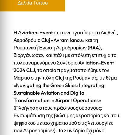
Δελτία Τύπου
Η Αviation-Εvent σε συνεργασία με το Διεθνές
Αεροδρόμιο Cluj «Avram Iancu» και τη
Ρουμανική Ένωση Αεροδρομίων (RAA),
διοργάνωσαν και πάλι με απόλυτη επιτυχία το
πολυαναμενόμενο Συνέδριο Aviiation-Event
2024 CLJ, το οποίο πραγματοποιήθηκε τον
Μάρτιο στην πόλη Cluj της Ρουμανίας, με θέμα
«Navigating the Green Skies: Integrating
Sustainable Aviation and Digital
Transformation in Airport Operations»
(Πλοήγηση στους πράσινους ουρανούς:
Ενσωμάτωση της βιώσιμης αεροπορίας και του
ψηφιακού μετασχηματισμού στις λειτουργίες
των Αεροδρομίων). Το Συνέδριο όχι μόνο