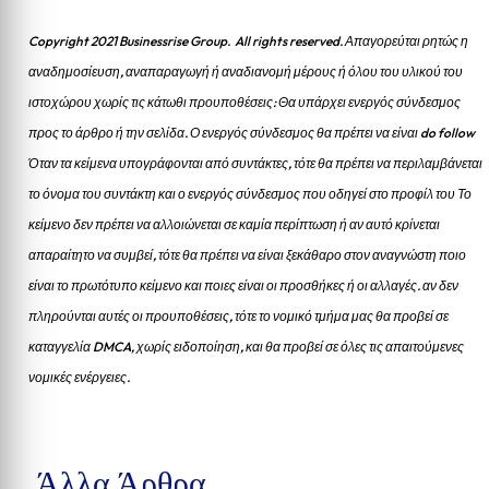
Copyright 2021 Businessrise Group. All rights reserved. Απαγορεύται ρητώς η
αναδημοσίευση, αναπαραγωγή ή αναδιανομή μέρους ή όλου του υλικού του
ιστοχώρου χωρίς τις κάτωθι προυποθέσεις: Θα υπάρχει ενεργός σύνδεσμος
προς το άρθρο ή την σελίδα.
Ο ενεργός σύνδεσμος θα πρέπει να είναι do follow
Όταν τα κείμενα υπογράφονται από συντάκτες, τότε θα πρέπει να περιλαμβάνεται
το όνομα του συντάκτη και ο ενεργός σύνδεσμος που οδηγεί στο προφίλ του Το
κείμενο δεν πρέπει να αλλοιώνεται σε καμία περίπτωση ή αν αυτό κρίνεται
απαραίτητο να συμβεί, τότε θα πρέπει να είναι ξεκάθαρο στον αναγνώστη ποιο
είναι το πρωτότυπο κείμενο και ποιες είναι οι προσθήκες ή οι αλλαγές. αν δεν
πληρούνται αυτές οι προυποθέσεις, τότε το νομικό τμήμα μας θα προβεί σε
καταγγελία DMCA, χωρίς ειδοποίηση, και θα προβεί σε όλες τις απαιτούμενες
νομικές ενέργειες.
Άλλα Άρθρα