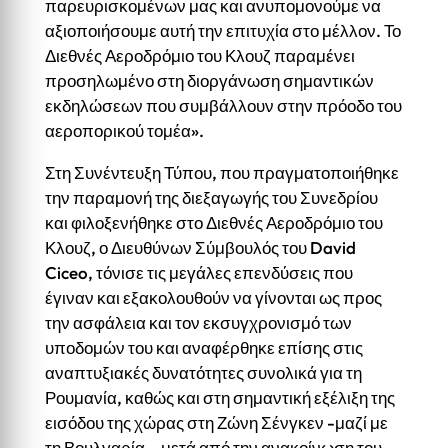
παρευρισκομένων μας και ανυπομονούμε να
αξιοποιήσουμε αυτή την επιτυχία στο μέλλον. Το
Διεθνές Αεροδρόμιο του Κλουζ παραμένει
προσηλωμένο στη διοργάνωση σημαντικών
εκδηλώσεων που συμβάλλουν στην πρόοδο του
αεροπορικού τομέα».
Στη Συνέντευξη Τύπου, που πραγματοποιήθηκε
την παραμονή της διεξαγωγής του Συνεδρίου
και φιλοξενήθηκε στο Διεθνές Αεροδρόμιο του
Κλουζ, ο Διευθύνων Σύμβουλός του David
Ciceo, τόνισε τις μεγάλες επενδύσεις που
έγιναν και εξακολουθούν να γίνονται ως προς
την ασφάλεια και τον εκσυγχρονισμό των
υποδομών του και αναφέρθηκε επίσης στις
αναπτυξιακές δυνατότητες συνολικά για τη
Ρουμανία, καθώς και στη σημαντική εξέλιξη της
εισόδου της χώρας στη Ζώνη Σένγκεν -μαζί με
τη Βουλγαρία-, μετά από την ανακοίνωση του