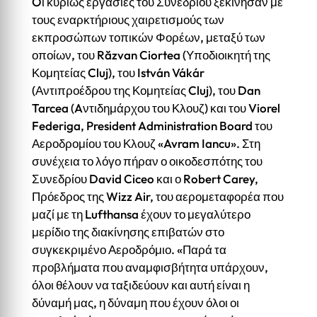
Oι κυρίως εργασίες του Συνεδρίου ξεκίνησαν με
τους εναρκτήριους χαιρετισμούς των
εκπροσώπων τοπικών Φορέων, μεταξύ των
οποίων, του Răzvan Ciortea (Υποδιοικητή της
Κομητείας Cluj), του István Vákár
(Αντιπροέδρου της Κομητείας Cluj), του Dan
Tarcea (Aντιδημάρχου του Κλουζ) και του Viorel
Federiga, President Administration Board του
Αεροδρομίου του Κλουζ «Avram Iancu». Στη
συνέχεια το λόγο πήραν ο οικοδεσπότης του
Συνεδρίου David Ciceo και ο Robert Carey,
Πρόεδρος της Wizz Air, του αερομεταφορέα που
μαζί με τη Lufthansa έχουν το μεγαλύτερο
μερίδιο της διακίνησης επιβατών στο
συγκεκριμένο Αεροδρόμιο. «Παρά τα
προβλήματα που αναμφισβήτητα υπάρχουν,
όλοι θέλουν να ταξιδεύουν και αυτή είναι η
δύναμή μας, η δύναμη που έχουν όλοι οι