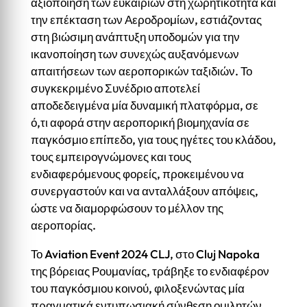
αξιοποίηση των ευκαιριών στη χωρητικότητα και
την επέκταση των Αεροδρομίων, εστιάζοντας
στη βιώσιμη ανάπτυξη υποδομών για την
ικανοποίηση των συνεχώς αυξανόμενων
απαιτήσεων των αεροπορικών ταξιδιών. Το
συγκεκριμένο Συνέδριο αποτελεί
αποδεδειγμένα μία δυναμική πλατφόρμα, σε
ό,τι αφορά στην αεροπορική βιομηχανία σε
παγκόσμιο επίπεδο, για τους ηγέτες του κλάδου,
τους εμπειρογνώμονες και τους
ενδιαφερόμενους φορείς, προκειμένου να
συνεργαστούν και να ανταλλάξουν απόψεις,
ώστε να διαμορφώσουν το μέλλον της
αεροπορίας.
Το Aviation Event 2024 CLJ, στο Cluj Napoka
της βόρειας Ρουμανίας, τράβηξε το ενδιαφέρον
του παγκόσμιου κοινού, φιλοξενώντας μία
πραγματικά εντυπωσιακή σύνθεση ομιλητών