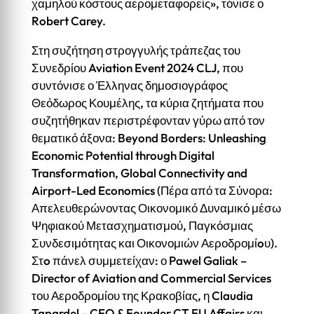
χαμηλού κόστους αερομεταφορείς», τόνισε ο
Robert Carey.
Στη συζήτηση στρογγυλής τράπεζας του
Συνεδρίου Aviation Event 2024 CLJ, που
συντόνισε ο Έλληνας δημοσιογράφος
Θεόδωρος Κουμέλης, τα κύρια ζητήματα που
συζητήθηκαν περιστρέφονταν γύρω από τον
θεματικό άξονα: Beyond Borders: Unleashing
Economic Potential through Digital
Transformation, Global Connectivity and
Airport-Led Economics (Πέρα από τα Σύνορα:
Απελευθερώνοντας Οικονομικό Δυναμικό μέσω
Ψηφιακού Μετασχηματισμού, Παγκόσμιας
Συνδεσιμότητας και Οικονομιών Αεροδρομίoυ).
Στo πάνελ συμμετείχαν: ο Pawel Galiak –
Director of Aviation and Commercial Services
του Αεροδρομίου της Κρακοβίας, η Claudia
Tapardel – CEO & Founder CT EU Affairs και