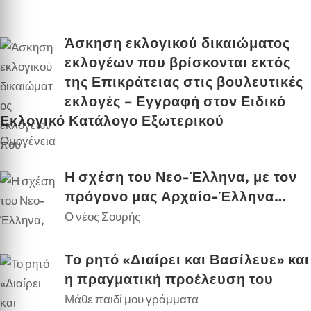
Άσκηση εκλογικού δικαιώματος
εκλογέων που βρίσκονται εκτός
της Επικράτειας στις βουλευτικές
εκλογές – Εγγραφή στον Ειδικό
Εκλογικό Κατάλογο Εξωτερικού
Ομογένεια
Η σχέση του Νεο-Έλληνα, με τον
πρόγονο μας Αρχαίο-Έλληνα…
Ο νέος Σουρής
Το ρητό «Διαίρει και Βασίλευε» και
η πραγματική προέλευση του
Μάθε παιδί μου γράμματα