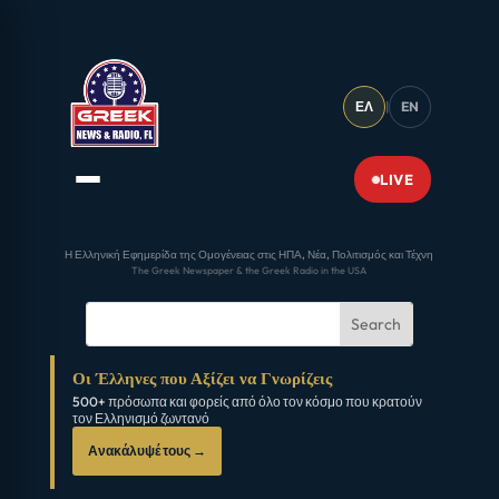
ΕΛ
|
EN
LIVE
Η Ελληνική Εφημερίδα της Ομογένειας στις ΗΠΑ, Νέα, Πολιτισμός και Τέχνη
The Greek Newspaper & the Greek Radio in the USA
Οι Έλληνες που Αξίζει να Γνωρίζεις
500+ πρόσωπα και φορείς από όλο τον κόσμο που κρατούν
τον Ελληνισμό ζωντανό
Ανακάλυψέ τους →