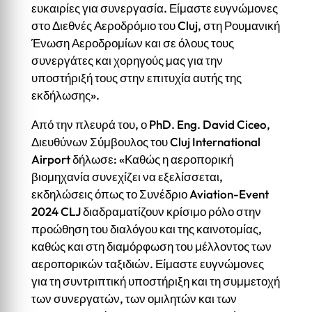
ευκαιρίες για συνεργασία. Είμαστε ευγνώμονες
στο Διεθνές Αεροδρόμιο του Cluj, στη Ρουμανική
Ένωση Αεροδρομίων και σε όλους τους
συνεργάτες και χορηγούς μας για την
υποστήριξή τους στην επιτυχία αυτής της
εκδήλωσης».
Από την πλευρά του, ο PhD. Eng. David Ciceo,
Διευθύνων Σύμβουλος του Cluj International
Airport δήλωσε: «Καθώς η αεροπορική
βιομηχανία συνεχίζει να εξελίσσεται,
εκδηλώσεις όπως το Συνέδριο Aviation-Event
2024 CLJ διαδραματίζουν κρίσιμο ρόλο στην
προώθηση του διαλόγου και της καινοτομίας,
καθώς και στη διαμόρφωση του μέλλοντος των
αεροπορικών ταξιδιών. Είμαστε ευγνώμονες
για τη συντριπτική υποστήριξη και τη συμμετοχή
των συνεργατών, των ομιλητών και των