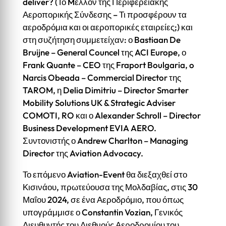
deliver? (Το Mέλλον της Περιφερειακής
Αεροπορικής Σύνδεσης – Τι προσφέρουν τα
αεροδρόμια και οι αεροπορικές εταιρείες;) και
στη συζήτηση συμμετείχαν: ο Bastiaan De
Bruijne – General Councel της ACI Europe, ο
Frank Quante – CEO της Fraport Boulgaria, o
Narcis Obeada – Commercial Director της
TAROM, η Delia Dimitriu – Director Smarter
Mobility Solutions UK & Strategic Adviser
COMOTI, RO και ο Alexander Schroll – Director
Business Development EVIA AERO.
Συντονιστής ο Andrew Charlton – Managing
Director της Aviation Advocacy.
Το επόμενο Aviation-Event θα διεξαχθεί στο
Κισινάου, πρωτεύουσα της Μολδαβίας, στις 30
Μαΐου 2024, σε ένα Αεροδρόμιο, που όπως
υπογράμμισε ο Constantin Vozian, Γενικός
Διευθυντής του Διεθνούς Αεροδρομίου του