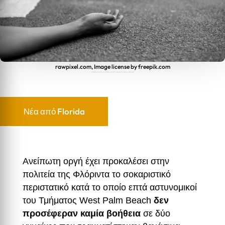
rawpixel.com, Image license by freepik.com
Φλόριντα: Επτά αστυνομικοί απολύθηκαν – Δεν σταμάτησαν να βοηθήσουν μητέρα και έγκυο κόρη που ξεψυχούσαν μετά από καταδίωξη
Νέα από Florida
Ανείπωτη οργή έχει προκαλέσει στην
πολιτεία της Φλόριντα το σοκαριστικό
περιστατικό κατά το οποίο επτά αστυνομικοί
του Τμήματος West Palm Beach
δεν
προσέφεραν καμία βοήθεια
σε δύο