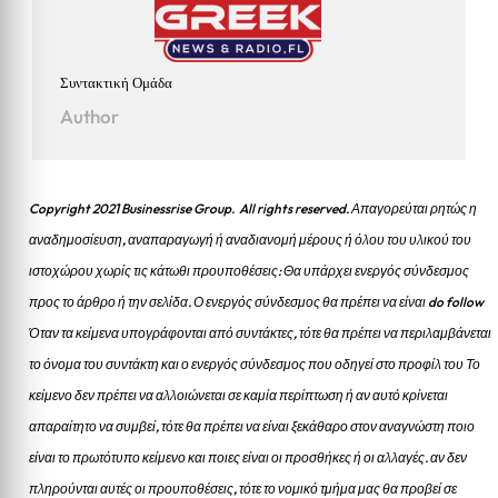
Συντακτική Ομάδα
Author
Copyright 2021 Businessrise Group. All rights reserved. Απαγορεύται ρητώς η
αναδημοσίευση, αναπαραγωγή ή αναδιανομή μέρους ή όλου του υλικού του
ιστοχώρου χωρίς τις κάτωθι προυποθέσεις: Θα υπάρχει ενεργός σύνδεσμος
προς το άρθρο ή την σελίδα.
Ο ενεργός σύνδεσμος θα πρέπει να είναι do follow
Όταν τα κείμενα υπογράφονται από συντάκτες, τότε θα πρέπει να περιλαμβάνεται
το όνομα του συντάκτη και ο ενεργός σύνδεσμος που οδηγεί στο προφίλ του Το
κείμενο δεν πρέπει να αλλοιώνεται σε καμία περίπτωση ή αν αυτό κρίνεται
απαραίτητο να συμβεί, τότε θα πρέπει να είναι ξεκάθαρο στον αναγνώστη ποιο
είναι το πρωτότυπο κείμενο και ποιες είναι οι προσθήκες ή οι αλλαγές. αν δεν
πληρούνται αυτές οι προυποθέσεις, τότε το νομικό τμήμα μας θα προβεί σε