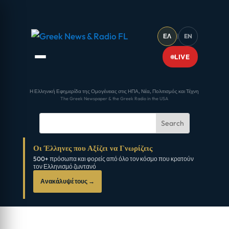
ΕΛ
|
EN
LIVE
Η Ελληνική Εφημερίδα της Ομογένειας στις ΗΠΑ, Νέα, Πολιτισμός και Τέχνη
The Greek Newspaper & the Greek Radio in the USA
Οι Έλληνες που Αξίζει να Γνωρίζεις
500+ πρόσωπα και φορείς από όλο τον κόσμο που κρατούν
τον Ελληνισμό ζωντανό
Ανακάλυψέ τους →