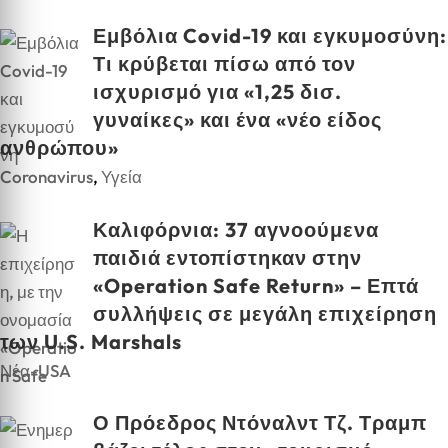
Εμβόλια Covid-19 και εγκυμοσύνη:
Τι κρύβεται πίσω από τον
ισχυρισμό για «1,25 δισ.
γυναίκες» και ένα «νέο είδος
ανθρώπου»
Coronavirus
,
Υγεία
Καλιφόρνια: 37 αγνοούμενα
παιδιά εντοπίστηκαν στην
«Operation Safe Return» – Επτά
συλλήψεις σε μεγάλη επιχείρηση
των U.S. Marshals
Νέα-USA
Ο Πρόεδρος Ντόναλντ Τζ. Τραμπ