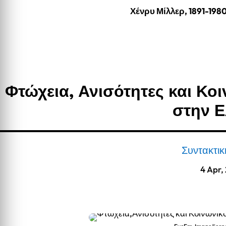
Χένρυ Μίλλερ, 1891-198
Φτώχεια, Ανισότητες και Κο
στην 
Συντακτι
4 Apr,