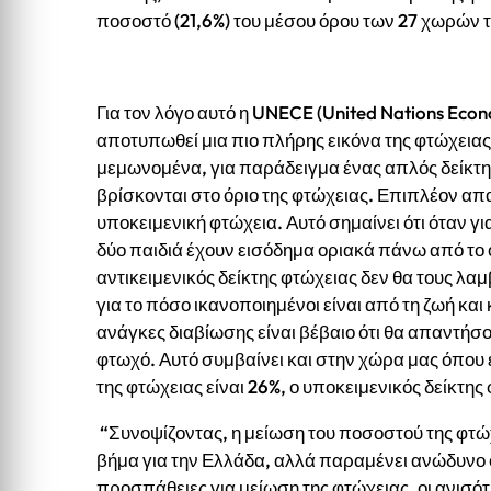
ποσοστό (21,6%) του μέσου όρου των 27 χωρών 
Για τον λόγο αυτό η UNECE (United Nations Econ
αποτυπωθεί μια πιο πλήρης εικόνα της φτώχειας
μεμωνομένα, για παράδειγμα ένας απλός δείκτη
βρίσκονται στο όριο της φτώχειας. Επιπλέον απα
υποκειμενική φτώχεια. Αυτό σημαίνει ότι όταν γι
δύο παιδιά έχουν εισόδημα οριακά πάνω από το 
αντικειμενικός δείκτης φτώχειας δεν θα τους λ
για το πόσο ικανοποιημένοι είναι από τη ζωή κα
ανάγκες διαβίωσης είναι βέβαιο ότι θα απαντήσ
φτωχό. Αυτό συμβαίνει και στην χώρα μας όπου 
της φτώχειας είναι 26%, ο υποκειμενικός δείκτης 
“Συνοψίζοντας, η μείωση του ποσοστού της φτώχ
βήμα για την Ελλάδα, αλλά παραμένει ανώδυνο 
προσπάθειες για μείωση της φτώχειας, οι ανισ