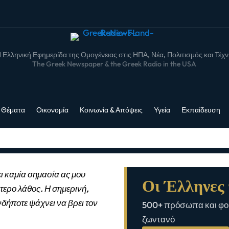
 Ελληνική Εφημερίδα της Ομογένειας στις ΗΠΑ, Νέα, Πολιτισμός και Τέχ
The Greek Newspaper & the Greek Radio in the USA
 Θέματα
Οικονομία
Κοινωνία & Απόψεις
Υγεία
Εκπαίδευση
ι καμία σημασία ας μου
Οι Έλληνες 
τερο λάθος. Η σημερινή,
νδήποτε ψάχνει να βρει τον
500+ πρόσωπα και φορ
ζωντανό