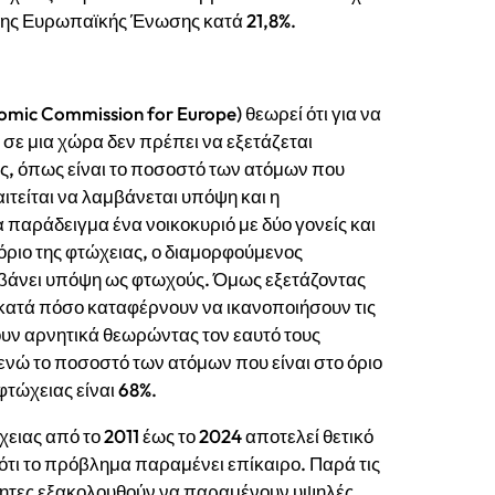
της Ευρωπαϊκής Ένωσης κατά 21,8%.
omic Commission for Europe) θεωρεί ότι για να
 σε μια χώρα δεν πρέπει να εξετάζεται
ς, όπως είναι το ποσοστό των ατόμων που
ιτείται να λαμβάνεται υπόψη και η
α παράδειγμα ένα νοικοκυριό με δύο γονείς και
όριο της φτώχειας, ο διαμορφούμενος
αμβάνει υπόψη ως φτωχούς. Όμως εξετάζοντας
ι κατά πόσο καταφέρνουν να ικανοποιήσουν τις
ουν αρνητικά θεωρώντας τον εαυτό τους
ενώ το ποσοστό των ατόμων που είναι στο όριο
φτώχειας είναι 68%.
ειας από το 2011 έως το 2024 αποτελεί θετικό
ότι το πρόβλημα παραμένει επίκαιρο. Παρά τις
ότητες εξακολουθούν να παραμένουν υψηλές,