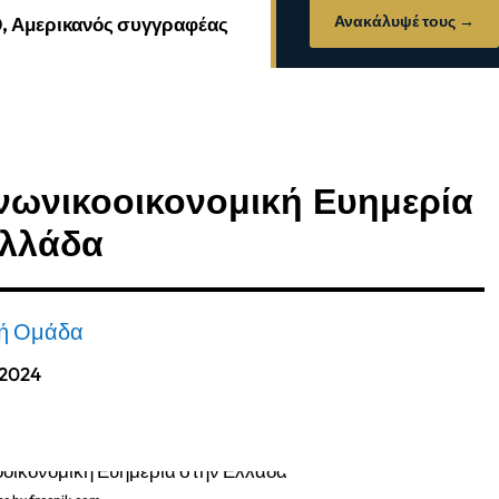
Ανακάλυψέ τους →
0, Αμερικανός συγγραφέας
ινωνικοοικονομική Ευημερία
Ελλάδα
κή Ομάδα
 2024