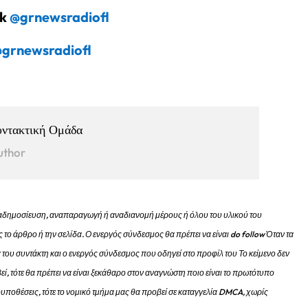
ok
@grnewsradiofl
grnewsradiofl
υντακτική Ομάδα
uthor
 αναδημοσίευση, αναπαραγωγή ή αναδιανομή μέρους ή όλου του υλικού του
 το άρθρο ή την σελίδα.
Ο ενεργός σύνδεσμος θα πρέπει να είναι do follow Όταν τα
 του συντάκτη και ο ενεργός σύνδεσμος που οδηγεί στο προφίλ του Το κείμενο δεν
εί, τότε θα πρέπει να είναι ξεκάθαρο στον αναγνώστη ποιο είναι το πρωτότυπο
προυποθέσεις, τότε το νομικό τμήμα μας θα προβεί σε καταγγελία DMCA, χωρίς