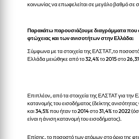
κοινωνίας να επωφελείται σε μεγάλο βαθμό σε 
Παρακάτω παρουσιάζουμε διαγράμματα που α
φτώχειας και των ανισοτήτων στην Ελλάδα:
Σύμφωνα με τα στοιχεία της ΕΛΣΤΑΤ,το ποσοστό
Ελλάδα μειώθηκε από το 32,4% το 2015 στο 26,3%
Επιπλέον, από τα στοιχεία της ΕΛΣΤΑΤ για την Ε
κατανομής του εισοδήματος (δείκτης ανισότητας G
και 34,5% που ήταν το 2014 στο 31,4% το 2022 (ό
είναι η άνιση κατανομή του εισοδήματος).
Επίσης, το ποσοστό των ατόμων στο όριο της φτ