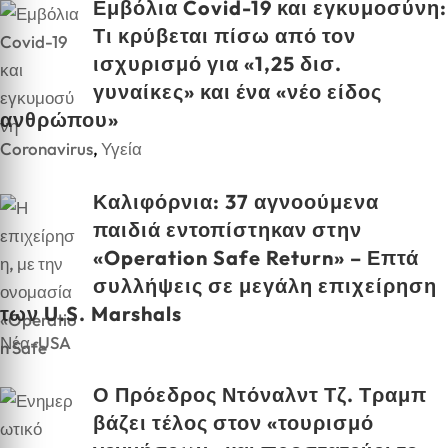
Εμβόλια Covid-19 και εγκυμοσύνη:
Τι κρύβεται πίσω από τον
ισχυρισμό για «1,25 δισ.
γυναίκες» και ένα «νέο είδος
ανθρώπου»
Coronavirus
,
Υγεία
Καλιφόρνια: 37 αγνοούμενα
παιδιά εντοπίστηκαν στην
«Operation Safe Return» – Επτά
συλλήψεις σε μεγάλη επιχείρηση
των U.S. Marshals
Νέα-USA
Ο Πρόεδρος Ντόναλντ Τζ. Τραμπ
βάζει τέλος στον «τουρισμό