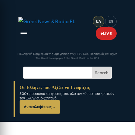
ΕΛ
|
EN
LIVE
Η Ελληνική Εφημερίδα της Ομογένειας στις ΗΠΑ, Νέα, Πολιτισμός και Τέχνη
The Greek Newspaper & the Greek Radio in the USA
Οι Έλληνες που Αξίζει να Γνωρίζεις
500+ πρόσωπα και φορείς από όλο τον κόσμο που κρατούν
τον Ελληνισμό ζωντανό
Ανακάλυψέ τους →