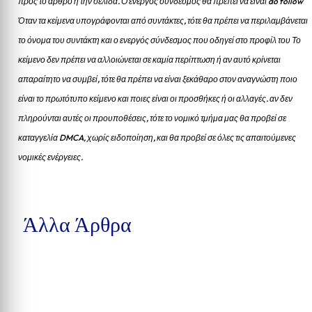
προς το άρθρο ή την σελίδα.
Ο ενεργός σύνδεσμος θα πρέπει να είναι do follow
Όταν τα κείμενα υπογράφονται από συντάκτες, τότε θα πρέπει να περιλαμβάνεται
το όνομα του συντάκτη και ο ενεργός σύνδεσμος που οδηγεί στο προφίλ του Το
κείμενο δεν πρέπει να αλλοιώνεται σε καμία περίπτωση ή αν αυτό κρίνεται
απαραίτητο να συμβεί, τότε θα πρέπει να είναι ξεκάθαρο στον αναγνώστη ποιο
είναι το πρωτότυπο κείμενο και ποιες είναι οι προσθήκες ή οι αλλαγές. αν δεν
πληρούνται αυτές οι προυποθέσεις, τότε το νομικό τμήμα μας θα προβεί σε
καταγγελία DMCA, χωρίς ειδοποίηση, και θα προβεί σε όλες τις απαιτούμενες
νομικές ενέργειες.
Άλλα Άρθρα