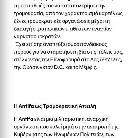
προσπάθειές του να καταπολεμήσει την
τρομοκρατία, από τον χαρακτηρισμό καρτέλ ως
ξένες τρομοκρατικές οργανώσεις μέχρι τη
διαταγή στρατιωτικών επιθέσεων εναντίον
ναρκοτρομοκρατών.
Έχει επίσης αναπτύξει ομοσπονδιακούς
πόρους για να σταματήσει η βία στις πόλεις μας,
στέλνοντας την Εθνοφρουρά στο Λος Άντζελες,
την Ουάσινγκτον D.C. και το Μέμφις.
Η Antifa ως Τρομοκρατική Απειλή
Η Antifa είναι μια μιλιταριστική, αναρχική
οργάνωση που καλεί ρητά στην ανατροπή της
Κυβέρνησης των Ηνωμένων Πολιτειών, των