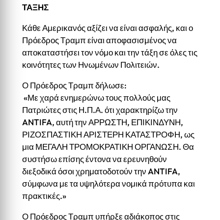
ΤΑΞΗΣ
Κάθε Αμερικανός αξίζει να είναι ασφαλής, και ο
Πρόεδρος Τραμπ είναι αποφασισμένος να
αποκαταστήσει τον νόμο και την τάξη σε όλες τις
κοινότητες των Ηνωμένων Πολιτειών.
Ο Πρόεδρος Τραμπ δήλωσε:
«Με χαρά ενημερώνω τους πολλούς μας
Πατριώτες στις Η.Π.Α. ότι χαρακτηρίζω την
ANTIFA, αυτή την ΑΡΡΩΣΤΗ, ΕΠΙΚΙΝΔΥΝΗ,
ΡΙΖΟΣΠΑΣΤΙΚΗ ΑΡΙΣΤΕΡΗ ΚΑΤΑΣΤΡΟΦΗ, ως
μια ΜΕΓΑΛΗ ΤΡΟΜΟΚΡΑΤΙΚΗ ΟΡΓΑΝΩΣΗ. Θα
συστήσω επίσης έντονα να ερευνηθούν
διεξοδικά όσοι χρηματοδοτούν την ANTIFA,
σύμφωνα με τα υψηλότερα νομικά πρότυπα και
πρακτικές.»
Ο Πρόεδρος Τραμπ υπήρξε αδιάκοπος στις