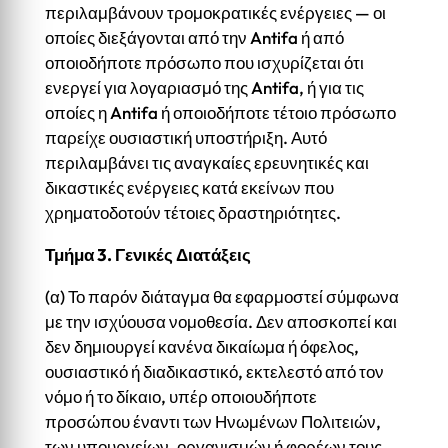
περιλαμβάνουν τρομοκρατικές ενέργειες — οι
οποίες διεξάγονται από την Antifa ή από
οποιοδήποτε πρόσωπο που ισχυρίζεται ότι
ενεργεί για λογαριασμό της Antifa, ή για τις
οποίες η Antifa ή οποιοδήποτε τέτοιο πρόσωπο
παρείχε ουσιαστική υποστήριξη. Αυτό
περιλαμβάνει τις αναγκαίες ερευνητικές και
δικαστικές ενέργειες κατά εκείνων που
χρηματοδοτούν τέτοιες δραστηριότητες.
Τμήμα 3. Γενικές Διατάξεις
(α) Το παρόν διάταγμα θα εφαρμοστεί σύμφωνα
με την ισχύουσα νομοθεσία. Δεν αποσκοπεί και
δεν δημιουργεί κανένα δικαίωμα ή όφελος,
ουσιαστικό ή διαδικαστικό, εκτελεστό από τον
νόμο ή το δίκαιο, υπέρ οποιουδήποτε
προσώπου έναντι των Ηνωμένων Πολιτειών,
των υπουργείων, οργανισμών ή φορέων τους,