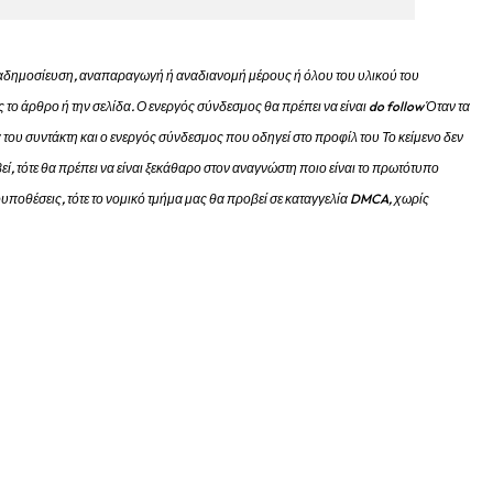
 αναδημοσίευση, αναπαραγωγή ή αναδιανομή μέρους ή όλου του υλικού του
 το άρθρο ή την σελίδα.
Ο ενεργός σύνδεσμος θα πρέπει να είναι do follow Όταν τα
 του συντάκτη και ο ενεργός σύνδεσμος που οδηγεί στο προφίλ του Το κείμενο δεν
εί, τότε θα πρέπει να είναι ξεκάθαρο στον αναγνώστη ποιο είναι το πρωτότυπο
προυποθέσεις, τότε το νομικό τμήμα μας θα προβεί σε καταγγελία DMCA, χωρίς