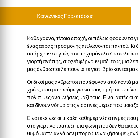
Κοινωνικές Προεκτάσεις
Κάθε χρόνο, τέτοια εποχή, οι πόλεις φορούν τα γ
ένας αέρας προσμονής απλώνονται παντού. Κι 
υπάρχουν στιγμές που το χαμόγελο δυσκολεύεται 
γιορτή αγάπης, συχνά φέρνουν μαζί τους μια λεπτ
μας άνθρωποι λείπουν
,
είτε γιατί βρίσκονται μακρ
Οι δικοί μας άνθρωποι που έφυγαν από κοντά μας 
χρέος που μπορούμε
για
να
τους
τιμήσουμε είναι
πολύτιμες αναμνήσεις μαζί τους. Είναι αυτές οι 
και δίνουν νόημα στις γιορτινές μέρες που μοιάζ
Είναι εκείνες οι μικρές καθημερινές στιγμές πο
στο γιορτινό τραπέζι, μια φωνή που δεν θα ακο
θυμόμαστε αλλά δεν μπορούμε να ζήσουμε ξανά.