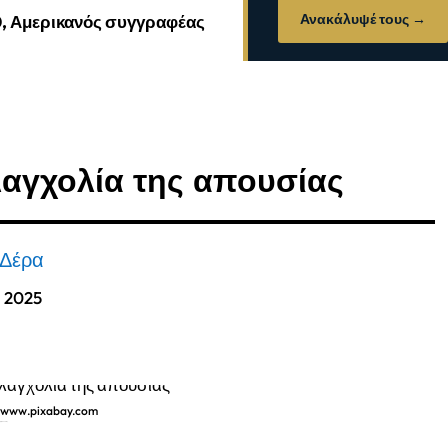
Ανακάλυψέ τους →
0, Αμερικανός συγγραφέας
λαγχολία της απουσίας
 Δέρα
, 2025
 www.pixabay.com
ης απουσίας