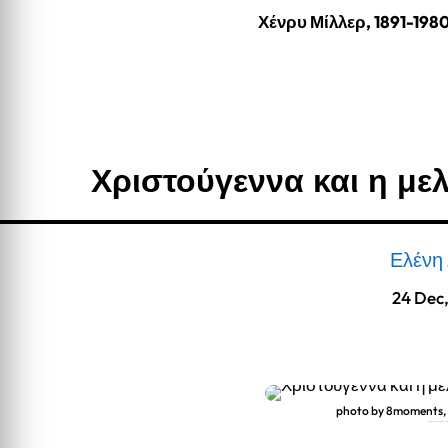
Χένρυ Μίλλερ, 1891-198
Χριστούγεννα και η με
Ελένη
24 Dec
photo by 8moments,
Χριστούγεννα και η μελαγχολία τ