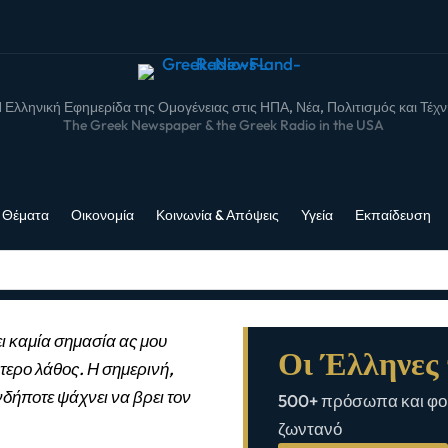
 Ελληνική Εφημερίδα της Ομογένειας στις ΗΠΑ, Νέα, Πολιτισμός και Τέχ
The Greek Newspaper & the Greek Radio in the USA
 Θέματα
Οικονομία
Κοινωνία & Απόψεις
Υγεία
Εκπαίδευση
ι καμία σημασία ας μου
Οι Έλληνες 
τερο λάθος. Η σημερινή,
νδήποτε ψάχνει να βρει τον
500+ πρόσωπα και φορ
ζωντανό