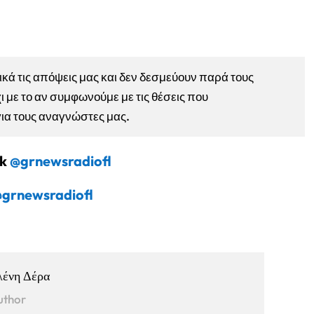
ά τις απόψεις μας και δεν δεσμεύουν παρά τους
ι με το αν συμφωνούμε με τις θέσεις που
για τους αναγνώστες μας.
ok
@grnewsradiofl
grnewsradiofl
λένη Δέρα
uthor