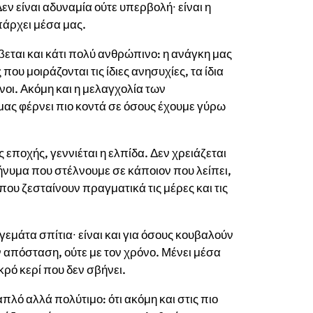
Δεν είναι αδυναμία ούτε υπερβολή∙ είναι η
πάρχει μέσα μας.
εται και κάτι πολύ ανθρώπινο: η ανάγκη μας
 μοιράζονται τις ίδιες ανησυχίες, τα ίδια
νοι. Ακόμη και η μελαγχολία των
μας φέρνει πιο κοντά σε όσους έχουμε γύρω
 εποχής, γεννιέται η ελπίδα. Δεν χρειάζεται
ήνυμα που στέλνουμε σε κάποιον που λείπει,
που ζεσταίνουν πραγματικά τις μέρες και τις
γεμάτα σπίτια∙ είναι και για όσους κουβαλούν
ην απόσταση, ούτε με τον χρόνο. Μένει μέσα
κρό κερί που δεν σβήνει.
απλό αλλά πολύτιμο: ότι ακόμη και στις πιο