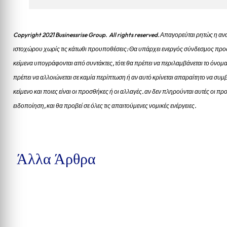
Copyright 2021 Businessrise Group. All rights reserved. Απαγορεύται ρητώς η
ιστοχώρου χωρίς τις κάτωθι προυποθέσεις: Θα υπάρχει ενεργός σύνδεσμος προς
κείμενα υπογράφονται από συντάκτες, τότε θα πρέπει να περιλαμβάνεται το όνομα
πρέπει να αλλοιώνεται σε καμία περίπτωση ή αν αυτό κρίνεται απαραίτητο να συμβ
κείμενο και ποιες είναι οι προσθήκες ή οι αλλαγές. αν δεν πληρούνται αυτές οι 
ειδοποίηση, και θα προβεί σε όλες τις απαιτούμενες νομικές ενέργειες.
Άλλα Άρθρα