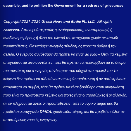
assemble, and to petition the Government for a redress of grievances.
Copyright 2021-2024 Greek News and Radio FL, LLC
. All rights
reserved. Απαγορεύται ρητώς η αναδημοσίευση, αναπαραγωγή ή
αναδιανομή μέρους ή όλου του υλικού του ιστοχώρου χωρίς τις κάτωθι
προυποθέσεις: Θα υπάρχει ενεργός σύνδεσμος προς το άρθρο ή την
σελίδα.
Ο ενεργός σύνδεσμος θα πρέπει να είναι do follow Όταν τα κείμενα
υπογράφονται από συντάκτες, τότε θα πρέπει να περιλαμβάνεται το όνομα
του συντάκτη και ο ενεργός σύνδεσμος που οδηγεί στο προφίλ του Το
κείμενο δεν πρέπει να αλλοιώνεται σε καμία περίπτωση ή αν αυτό κρίνεται
απαραίτητο να συμβεί, τότε θα πρέπει να είναι ξεκάθαρο στον αναγνώστη
ποιο είναι το πρωτότυπο κείμενο και ποιες είναι οι προσθήκες ή οι αλλαγές.
αν εν πληρούνται αυτές οι προυποθέσεις, τότε το νομικό τμήμα μας θα
προβεί σε καταγγελία DMCA, χωρίς ειδοποίηση, και θα προβεί σε όλες τις
απαιτούμενες νομικές ενέργειες.