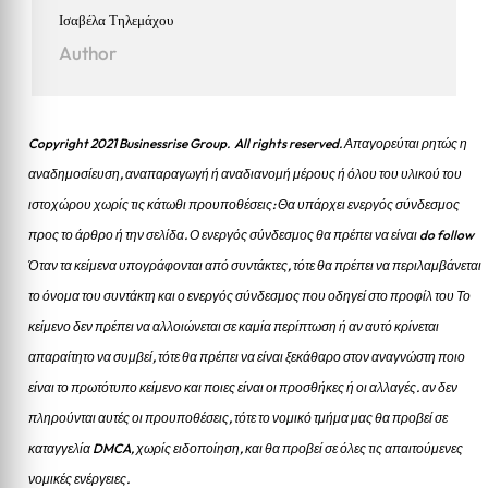
Ισαβέλα Τηλεμάχου
Author
Copyright 2021 Businessrise Group. All rights reserved. Απαγορεύται ρητώς η
αναδημοσίευση, αναπαραγωγή ή αναδιανομή μέρους ή όλου του υλικού του
ιστοχώρου χωρίς τις κάτωθι προυποθέσεις: Θα υπάρχει ενεργός σύνδεσμος
προς το άρθρο ή την σελίδα.
Ο ενεργός σύνδεσμος θα πρέπει να είναι do follow
Όταν τα κείμενα υπογράφονται από συντάκτες, τότε θα πρέπει να περιλαμβάνεται
το όνομα του συντάκτη και ο ενεργός σύνδεσμος που οδηγεί στο προφίλ του Το
κείμενο δεν πρέπει να αλλοιώνεται σε καμία περίπτωση ή αν αυτό κρίνεται
απαραίτητο να συμβεί, τότε θα πρέπει να είναι ξεκάθαρο στον αναγνώστη ποιο
είναι το πρωτότυπο κείμενο και ποιες είναι οι προσθήκες ή οι αλλαγές. αν δεν
πληρούνται αυτές οι προυποθέσεις, τότε το νομικό τμήμα μας θα προβεί σε
καταγγελία DMCA, χωρίς ειδοποίηση, και θα προβεί σε όλες τις απαιτούμενες
νομικές ενέργειες.