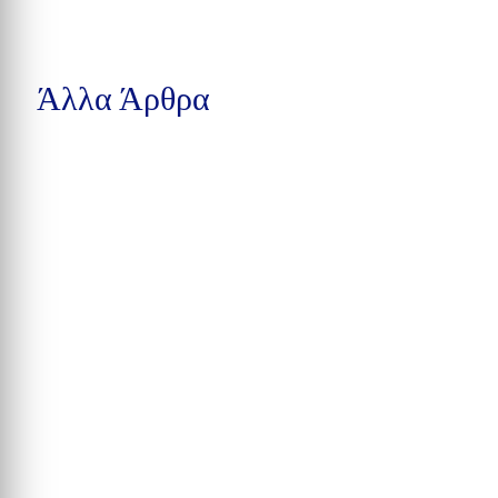
Άλλα Άρθρα
Δέκα συλλήψεις στην Calhoun County, βαριές κατηγορίες στην
Pensacola και υπόθεση παράνομης αγοράς...