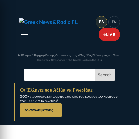
ΕΛ
|
EN
LIVE
Η Ελληνική Εφημερίδα της Ομογένειας στις ΗΠΑ, Νέα, Πολιτισμός και Τέχνη
The Greek Newspaper & the Greek Radio in the USA
Οι Έλληνες που Αξίζει να Γνωρίζεις
500+ πρόσωπα και φορείς από όλο τον κόσμο που κρατούν
τον Ελληνισμό ζωντανό
Ανακάλυψέ τους →