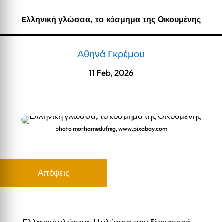
Eλληνική γλώσσα, το κόσμημα της Οικουμένης
Αθηνά Γκρέμου
11 Feb, 2026
photo morhamedufmg, www.pixabay.com
Eλληνική γλώσσα, το κόσμημα της Οικουμένης
Απόψεις
Ελληνική γλώσσα. Η γλώσσα που δίνει φτερά