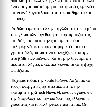
διάσωση της ελληνικής γλώσσας που αποτελεί
ένα πραγματικό κόσμημα που φωτίζει, εμπνέει
και γεννά λόγο πλούσιο σε συναισθήματα και
εικόνες.
Ας δώσουμε στην ελληνική γλώσσα, την μητέρα
των γλωσσών, την θέση που της αρμόζει στις
καρδιές μας και ας την χρησιμοποιούμε
καθημερινά μέσω του προφορικού και του
γραπτού λόγου ώστε να συνεχίζει να υπάρχει
στα βάθη των αιώνων. Και ας μην ξεχνάμε ότι
μέσω του λόγου, ο κόσμος γεννιέται και η ψυχή
φωτίζεται.
Ευχαριστούμε την κυρία Ιωάννα Λαζάρου και
τους συνεργάτες της που μέσα από την
εκπομπή της Greek News Fl, δίνουν αγώνα για
την διαφύλαξη και την διάδοση της ελληνικής
γλώσσας και του ελληνικού πολιτισμού. Οι