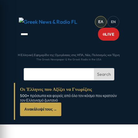
ΕΛ
|
EN
LIVE
Η Ελληνική Εφημερίδα της Ομογένειας στις ΗΠΑ, Νέα, Πολιτισμός και Τέχνη
The Greek Newspaper & the Greek Radio in the USA
Οι Έλληνες που Αξίζει να Γνωρίζεις
500+ πρόσωπα και φορείς από όλο τον κόσμο που κρατούν
τον Ελληνισμό ζωντανό
Ανακάλυψέ τους →