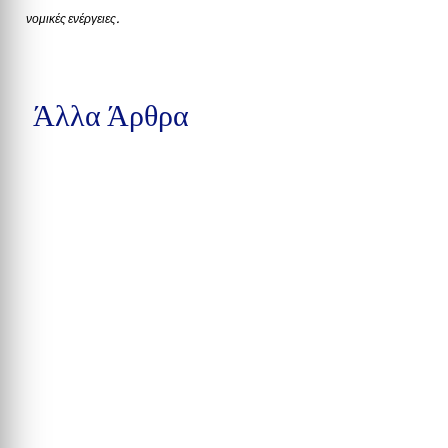
νομικές ενέργειες.
Άλλα Άρθρα
Tο Πανεπιστήμιο Αθηνών, λίγες μόνον ημέρες πριν την απώλεια,
αναγόρευσε τον διακεκριμένο μουσικό...