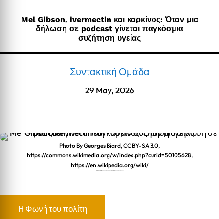
Mel Gibson, ivermectin και καρκίνος: Όταν μια
δήλωση σε podcast γίνεται παγκόσμια
συζήτηση υγείας
Συντακτική Ομάδα
29 May, 2026
Photo By Georges Biard, CC BY-SA 3.0,
https://commons.wikimedia.org/w/index.php?curid=50105628,
https://en.wikipedia.org/wiki/
Mel Gibson, ivermectin και καρκίνος: Όταν μια δήλωση σε podcast γίνεται παγκόσμια συζήτηση υγείας
Η Φωνή του πολίτη