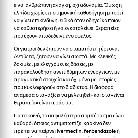
είναι ανθρώπινη ανάγκη, όχι αδυναμία. Όμως η
ελπίδα χωρίς επιστημονική καθοδήγηση μπορεί
να γίνει επικίνδυνη, ειδικά όταν οδηγεί κάποιον
να καθυστερήσει ή να εγκαταλείψει θεραπείες
που έχουν αποδεδειγμένο όφελος.
Οι γιατροί δεν ζητούν να σταματήσει η έρευνα.
Αντίθετα, ζητούν να γίνει σωστά. Με κλινικές
δοκιμές, με ελεγχόμενες δόσεις, με
παρακολούθηση ανεπιθύμητων ενεργειών, με
πραγματικά στοιχεία και όχι μόνο με ιστορίες
που κυκλοφορούν στο διαδίκτυο. Η διαφορά
ανάμεσα στο «αξίζει να μελετηθεί» και στο «είναι
θεραπεία» είναι τεράστια.
Για το κοινό, το ασφαλέστερο συμπέρασμα είναι
καθαρό: όποιος αντιμετωπίζει καρκίνο δεν
πρέπει να παίρνει ivermectin, fenbendazole ή