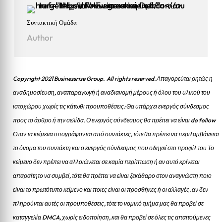
Συντακτική Ομάδα
Author
Copyright 2021 Businessrise Group. All rights reserved. Απαγορεύται ρητώς η
αναδημοσίευση, αναπαραγωγή ή αναδιανομή μέρους ή όλου του υλικού του
ιστοχώρου χωρίς τις κάτωθι προυποθέσεις: Θα υπάρχει ενεργός σύνδεσμος
προς το άρθρο ή την σελίδα.
Ο ενεργός σύνδεσμος θα πρέπει να είναι do follow
Όταν τα κείμενα υπογράφονται από συντάκτες, τότε θα πρέπει να περιλαμβάνεται
το όνομα του συντάκτη και ο ενεργός σύνδεσμος που οδηγεί στο προφίλ του Το
κείμενο δεν πρέπει να αλλοιώνεται σε καμία περίπτωση ή αν αυτό κρίνεται
απαραίτητο να συμβεί, τότε θα πρέπει να είναι ξεκάθαρο στον αναγνώστη ποιο
είναι το πρωτότυπο κείμενο και ποιες είναι οι προσθήκες ή οι αλλαγές. αν δεν
πληρούνται αυτές οι προυποθέσεις, τότε το νομικό τμήμα μας θα προβεί σε
καταγγελία DMCA, χωρίς ειδοποίηση, και θα προβεί σε όλες τις απαιτούμενες