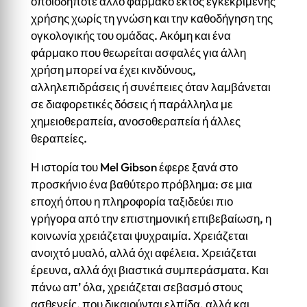
οποιοδήποτε άλλο φάρμακο εκτός εγκεκριμένης
χρήσης χωρίς τη γνώση και την καθοδήγηση της
ογκολογικής του ομάδας. Ακόμη και ένα
φάρμακο που θεωρείται ασφαλές για άλλη
χρήση μπορεί να έχει κινδύνους,
αλληλεπιδράσεις ή συνέπειες όταν λαμβάνεται
σε διαφορετικές δόσεις ή παράλληλα με
χημειοθεραπεία, ανοσοθεραπεία ή άλλες
θεραπείες.
Η ιστορία του Mel Gibson έφερε ξανά στο
προσκήνιο ένα βαθύτερο πρόβλημα: σε μια
εποχή όπου η πληροφορία ταξιδεύει πιο
γρήγορα από την επιστημονική επιβεβαίωση, η
κοινωνία χρειάζεται ψυχραιμία. Χρειάζεται
ανοιχτό μυαλό, αλλά όχι αφέλεια. Χρειάζεται
έρευνα, αλλά όχι βιαστικά συμπεράσματα. Και
πάνω απ’ όλα, χρειάζεται σεβασμό στους
ασθενείς, που δικαιούνται ελπίδα, αλλά και