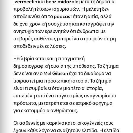
ivermectin και benzimidazole μετά τη δημόσια
προβολή τέτοιων ισχυρισμών. Η μελέτη δεν
αποδεικνύει ότι το podcast ήταν η αιτία, αλλά
δείχνει χρονική συσχέτιση και καταγράφει την
ανησυχία των ερευνητών ότι άνθρωποι με
σοβαρές ασθένειες μπορεί να στραφούν σε μη
αποδεδειγμένες λύσεις.
Εδώ βρίσκεται και η πραγματική
δημοσιογραφική ουσία της υπόθεσης. Το ζήτημα
δεν είναι αν ο Mel Gibson έχει το δικαίωμα να
μοιραστεί μια προσωπική ιστορία. Το ζήτημα
είναι τι συμβαίνει όταν μια τέτοια ιστορία,
ειπωμένη από ένα παγκοσμίως αναγνωρίσιμο
πρόσωπο, μετατρέπεται σε ιατρικό αφήγημα
για εκατομμύρια ανθρώπους.
Οι ασθενείς με καρκίνο και οι οικογένειές τους
έχουν κάθε λόγο να αναζητούν ελπίδα. Η ελπίδα