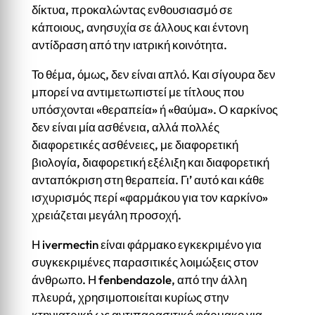
δίκτυα, προκαλώντας ενθουσιασμό σε
κάποιους, ανησυχία σε άλλους και έντονη
αντίδραση από την ιατρική κοινότητα.
Το θέμα, όμως, δεν είναι απλό. Και σίγουρα δεν
μπορεί να αντιμετωπιστεί με τίτλους που
υπόσχονται «θεραπεία» ή «θαύμα». Ο καρκίνος
δεν είναι μία ασθένεια, αλλά πολλές
διαφορετικές ασθένειες, με διαφορετική
βιολογία, διαφορετική εξέλιξη και διαφορετική
ανταπόκριση στη θεραπεία. Γι’ αυτό και κάθε
ισχυρισμός περί «φαρμάκου για τον καρκίνο»
χρειάζεται μεγάλη προσοχή.
Η ivermectin είναι φάρμακο εγκεκριμένο για
συγκεκριμένες παρασιτικές λοιμώξεις στον
άνθρωπο. Η fenbendazole, από την άλλη
πλευρά, χρησιμοποιείται κυρίως στην
κτηνιατρική ως αντιπαρασιτικό φάρμακο για