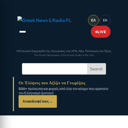
ΕΛ
|
EN
LIVE
Η Ελληνική Εφημερίδα της Ομογένειας στις ΗΠΑ, Νέα, Πολιτισμός και Τέχνη
The Greek Newspaper & the Greek Radio in the USA
Οι Έλληνες που Αξίζει να Γνωρίζεις
500+ πρόσωπα και φορείς από όλο τον κόσμο που κρατούν
τον Ελληνισμό ζωντανό
Ανακάλυψέ τους →