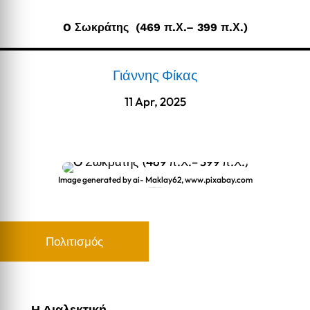
O Σωκράτης (469 π.Χ.– 399 π.Χ.)
Γιάννης Φίκας
11 Apr, 2025
Image generated by ai- Maklay62, www.pixabay.com
O Σωκράτης (469 π.Χ.– 399 π.Χ.)
Πολιτισμός