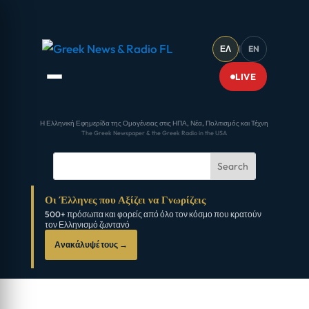
ΕΛ
|
EN
LIVE
Η Ελληνική Εφημερίδα της Ομογένειας στις ΗΠΑ, Νέα, Πολιτισμός και Τέχνη
The Greek Newspaper & the Greek Radio in the USA
Οι Έλληνες που Αξίζει να Γνωρίζεις
500+ πρόσωπα και φορείς από όλο τον κόσμο που κρατούν
τον Ελληνισμό ζωντανό
Ανακάλυψέ τους →