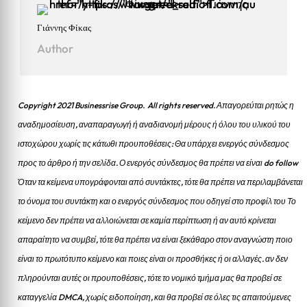
Γιάννης Φίκας
Author
Copyright 2021 Businessrise Group. All rights reserved. Απαγορεύται ρητώς η
αναδημοσίευση, αναπαραγωγή ή αναδιανομή μέρους ή όλου του υλικού του
ιστοχώρου χωρίς τις κάτωθι προυποθέσεις: Θα υπάρχει ενεργός σύνδεσμος
προς το άρθρο ή την σελίδα.
Ο ενεργός σύνδεσμος θα πρέπει να είναι do follow
Όταν τα κείμενα υπογράφονται από συντάκτες, τότε θα πρέπει να περιλαμβάνεται
το όνομα του συντάκτη και ο ενεργός σύνδεσμος που οδηγεί στο προφίλ του Το
κείμενο δεν πρέπει να αλλοιώνεται σε καμία περίπτωση ή αν αυτό κρίνεται
απαραίτητο να συμβεί, τότε θα πρέπει να είναι ξεκάθαρο στον αναγνώστη ποιο
είναι το πρωτότυπο κείμενο και ποιες είναι οι προσθήκες ή οι αλλαγές. αν δεν
πληρούνται αυτές οι προυποθέσεις, τότε το νομικό τμήμα μας θα προβεί σε
καταγγελία DMCA, χωρίς ειδοποίηση, και θα προβεί σε όλες τις απαιτούμενες