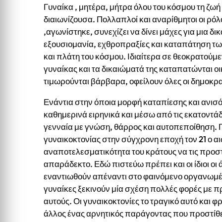
Γυναίκα , μητέρα, μήτρα όλου του κόσμου τη ζω
διαιωνίζουσα. Πολλαπλοί και αναρίθμητοι οι ρόλο
,αγωνίστηκε, συνεχίζει να δίνει μάχες για μια δ
εξουσιομανία, εχθροπραξίες και καταπάτηση τ
και πλάτη του κόσμου. Ιδιαίτερα σε θεοκρατούμ
γυναίκας και τα δικαιώματά της καταπατώνται οι
τιμωρούνται βάρβαρα, οφείλουν όλες οι δημοκρ
Ενάντια στην όποια μορφή καταπίεσης και ανι
καθημερινά ειρηνικά και μέσω από τις εκατοντάδ
γενναία με γνώση, θάρρος και αυτοπεποίθηση. Γ
γυναικοκτονίας στην σύγχρονη εποχή τον 21 ο α
αναποτελεσματικότητα του κράτους να τις προστ
απαράδεκτο. Εδώ πιστεύω πρέπει και οι ίδιοι ο
εναντιωθούν απέναντι στο φαινόμενο οργανωμένα
γυναίκες ξεκινούν μία σχέση πολλές φορές με 
αυτούς. Οι γυναικοκτονίες το τραγικό αυτό και φ
άλλος ένας αρνητικός παράγοντας που προστίθετ