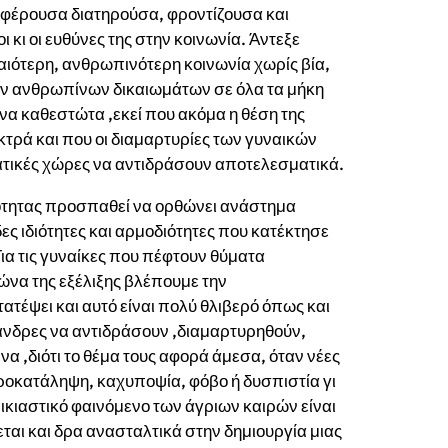
ή φέρουσα διατηρούσα, φροντίζουσα και
ι κι οι ευθύνες της στην κοινωνία. Άντεξε
ικαιότερη, ανθρωπινότερη κοινωνία χωρίς βία,
ων ανθρωπίνων δικαιωμάτων σε όλα τα μήκη
ενα καθεστώτα ,εκεί που ακόμα η θέση της
κτρά και που οι διαμαρτυρίες των γυναικών
ατικές χώρες να αντιδράσουν αποτελεσματικά.
σότητας προσπαθεί να ορθώνει ανάστημα
ες ιδιότητες και αρμοδιότητες που κατέκτησε
ια τις γυναίκες που πέφτουν θύματα
ιώνα της εξέλιξης βλέπουμε την
ατέψει και αυτό είναι πολύ θλιβερό όπως και
ι άνδρες να αντιδράσουν ,διαμαρτυρηθούν,
 ,διότι το θέμα τους αφορά άμεσα, όταν νέες
προκατάληψη, καχυποψία, φόβο ή δυσπιστία γι
ρικιαστικό φαινόμενο των άγριων καιρών είναι
αι και δρα ανασταλτικά στην δημιουργία μιας