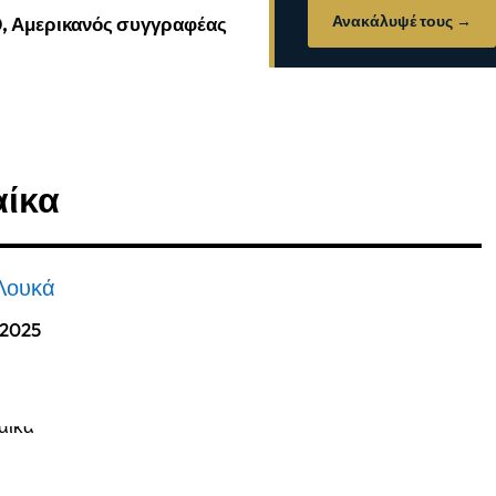
Ανακάλυψέ τους →
0, Αμερικανός συγγραφέας
αίκα
Λουκά
 2025