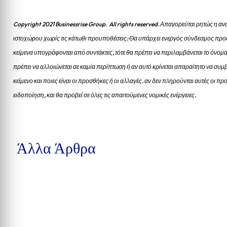
Copyright 2021 Businessrise Group. All rights reserved. Απαγορεύται ρητώς η
ιστοχώρου χωρίς τις κάτωθι προυποθέσεις: Θα υπάρχει ενεργός σύνδεσμος προς
κείμενα υπογράφονται από συντάκτες, τότε θα πρέπει να περιλαμβάνεται το όνομα
πρέπει να αλλοιώνεται σε καμία περίπτωση ή αν αυτό κρίνεται απαραίτητο να συμβ
κείμενο και ποιες είναι οι προσθήκες ή οι αλλαγές. αν δεν πληρούνται αυτές οι 
ειδοποίηση, και θα προβεί σε όλες τις απαιτούμενες νομικές ενέργειες.
Άλλα Άρθρα