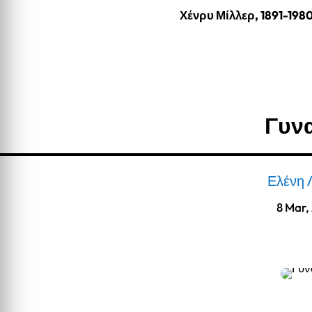
Χένρυ Μίλλερ, 1891-198
Γυν
Ελένη 
8 Mar,