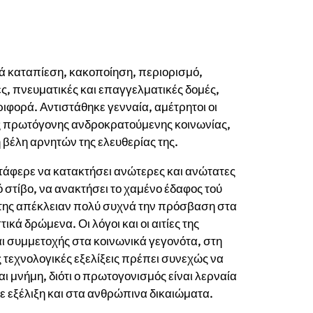
ά καταπίεση, κακοποίηση, περιορισμό,
ς, πνευματικές και επαγγελματικές δομές,
φορά. Αντιστάθηκε γενναία, αμέτρητοι οι
ς πρωτόγονης ανδροκρατούμενης κοινωνίας,
 βέλη αρνητών της ελευθερίας της.
ατάφερε να κατακτήσει ανώτερες και ανώτατες
 στίβο, να ανακτήσει το χαμένο έδαφος τού
 της απέκλειαν πολύ συχνά την πρόσβαση στα
ικά δρώμενα. Οι λόγοι και οι αιτίες της
ι συμμετοχής στα κοινωνικά γεγονότα, στη
 τεχνολογικές εξελίξεις πρέπει συνεχώς να
ι μνήμη, διότι ο πρωτογονισμός είναι λερναία
ε εξέλιξη και στα ανθρώπινα δικαιώματα.