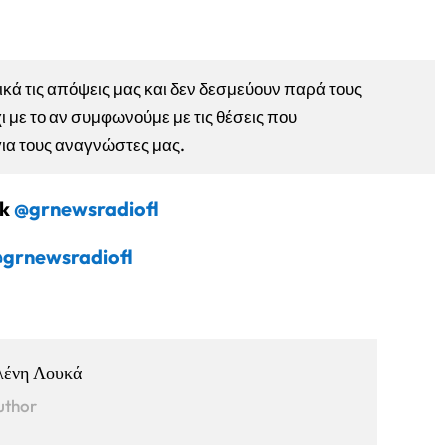
ά τις απόψεις μας και δεν δεσμεύουν παρά τους
ι με το αν συμφωνούμε με τις θέσεις που
για τους αναγνώστες μας.
ok
@grnewsradiofl
grnewsradiofl
λένη Λουκά
uthor