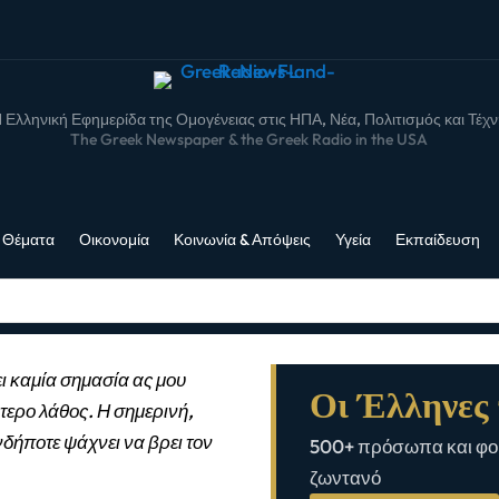
 Ελληνική Εφημερίδα της Ομογένειας στις ΗΠΑ, Νέα, Πολιτισμός και Τέχ
The Greek Newspaper & the Greek Radio in the USA
 Θέματα
Οικονομία
Κοινωνία & Απόψεις
Υγεία
Εκπαίδευση
ι καμία σημασία ας μου
Οι Έλληνες 
τερο λάθος. Η σημερινή,
νδήποτε ψάχνει να βρει τον
500+ πρόσωπα και φορ
ζωντανό