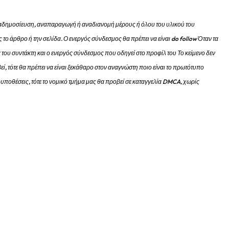
 αναδημοσίευση, αναπαραγωγή ή αναδιανομή μέρους ή όλου του υλικού του
 το άρθρο ή την σελίδα.
Ο ενεργός σύνδεσμος θα πρέπει να είναι do follow Όταν τα
 του συντάκτη και ο ενεργός σύνδεσμος που οδηγεί στο προφίλ του Το κείμενο δεν
εί, τότε θα πρέπει να είναι ξεκάθαρο στον αναγνώστη ποιο είναι το πρωτότυπο
προυποθέσεις, τότε το νομικό τμήμα μας θα προβεί σε καταγγελία DMCA, χωρίς