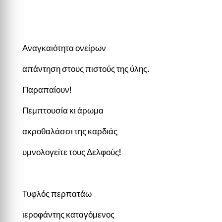
Αναγκαιότητα ονείρων
απάντηση στους πιστούς της ύλης.
Παραπαίουν!
Πεμπτουσία κι άρωμα
ακροθαλάσσι της καρδιάς
υμνολογείτε τους Δελφούς!
Τυφλός περπατάω
ιεροφάντης καταγόμενος