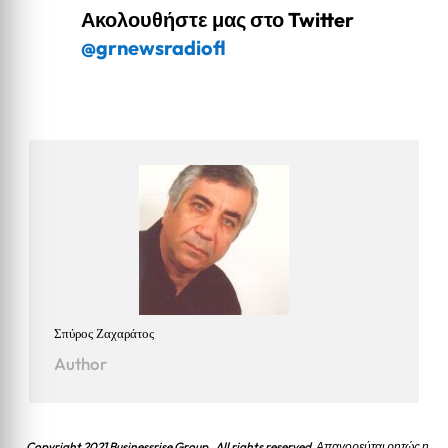
Ακολουθήστε μας στο Twitter
@grnewsradiofl
Σπύρος Ζαχαράτος
Author
Copyright 2021 Businessrise Group. All rights reserved. Απαγορεύται ρητώς η