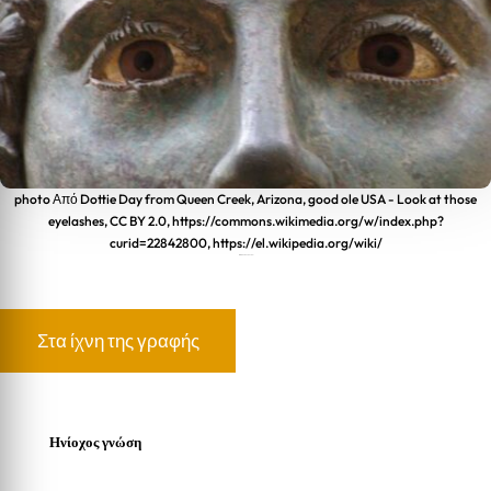
photo Από Dottie Day from Queen Creek, Arizona, good ole USA - Look at those
eyelashes, CC BY 2.0, https://commons.wikimedia.org/w/index.php?
curid=22842800, https://el.wikipedia.org/wiki/
“ΟΜΦΑΛΟΣ ΤΗΣ ΓΗΣ”
Στα ίχνη της γραφής
Ηνίοχος γνώση