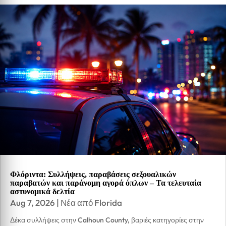
Φλόριντα: Συλλήψεις, παραβάσεις σεξουαλικών
παραβατών και παράνομη αγορά όπλων – Τα τελευταία
αστυνομικά δελτία
Aug 7, 2026
|
Νέα από Florida
Δέκα συλλήψεις στην Calhoun County, βαριές κατηγορίες στην