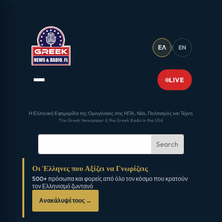
ΕΛ
|
EN
LIVE
Η Ελληνική Εφημερίδα της Ομογένειας στις ΗΠΑ, Νέα, Πολιτισμός και Τέχνη
The Greek Newspaper & the Greek Radio in the USA
Οι Έλληνες που Αξίζει να Γνωρίζεις
500+ πρόσωπα και φορείς από όλο τον κόσμο που κρατούν
τον Ελληνισμό ζωντανό
Ανακάλυψέ τους →