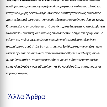
αναδημοσίευση, αναπαραγωγή ή αναδιανομή μέρους ή όλου του υλικού του
ιστοχώρου χωρίς τις κάτωθι προυποθέσεις: Θα υπάρχει ενεργός σύνδεσμος
προς το άρθρο ή την σελίδα.
Ο ενεργός σύνδεσμος θα πρέπει να είναι do follow
Όταν τα κείμενα υπογράφονται από συντάκτες, τότε θα πρέπει να περιλαμβάνεται
το όνομα του συντάκτη και ο ενεργός σύνδεσμος που οδηγεί στο προφίλ του Το
κείμενο δεν πρέπει να αλλοιώνεται σε καμία περίπτωση ή αν αυτό κρίνεται
απαραίτητο να συμβεί, τότε θα πρέπει να είναι ξεκάθαρο στον αναγνώστη ποιο
είναι το πρωτότυπο κείμενο και ποιες είναι οι προσθήκες ή οι αλλαγές. αν δεν
πληρούνται αυτές οι προυποθέσεις, τότε το νομικό τμήμα μας θα προβεί σε
καταγγελία DMCA, χωρίς ειδοποίηση, και θα προβεί σε όλες τις απαιτούμενες
νομικές ενέργειες.
Άλλα Άρθρα