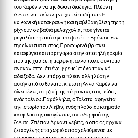
του Καρένιν να της δώσει διαζύγιο. Πλέον η
Άννα είναι ανίκανη να χαρεί οτιδήποτε Η
κοινωνική κατακραυγή και η αβέβαιη θέση της τη
ρίχνουν σε βαθιά μελαγχολία, που γίνεται
μεγαλύτερη από την υποψία ότι ο Βρόνσκι δεν
της είναι πια πιστός.Προσωρινά βρίσκει
καταφύγιο και παρηγοριά στην απατηλή ηρεμία
που της χαρίζει η μορφίνη, αλλά πολύ σύντομα
ανακαλύπτει ότι έχει βρεθεί σ’ ένα τραγικό
αδιέξοδο. Δεν υπάρχει πλέον άλλη λύση γι
αυτήν από το θάνατο, κι έτσι η Άννα Καρένινα
δίνει τέλος στη ζωή της πέφτοντας στις ρόδες
ενός τρένου.Παράλληλα, ο Τολστόι αφηγείται
την ιστορία του Λιέβιν, ενός πλούσιου κτηματία
και φίλου της οικογένειας του αδερφού της
Άννας, Στιέπαν Αρκαντίγεβιτς, ο οποίος αρχικά
ζει εργένης στο χωριό απασχολούμενος με
γεωργικές εργασίες και τη συγγραφή ενός