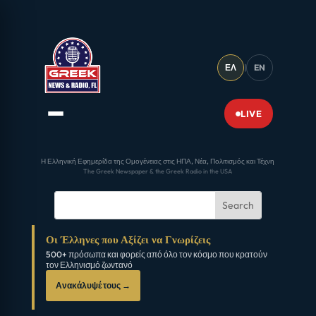
ΕΛ
|
EN
LIVE
Η Ελληνική Εφημερίδα της Ομογένειας στις ΗΠΑ, Νέα, Πολιτισμός και Τέχνη
The Greek Newspaper & the Greek Radio in the USA
Οι Έλληνες που Αξίζει να Γνωρίζεις
500+ πρόσωπα και φορείς από όλο τον κόσμο που κρατούν
τον Ελληνισμό ζωντανό
Ανακάλυψέ τους →