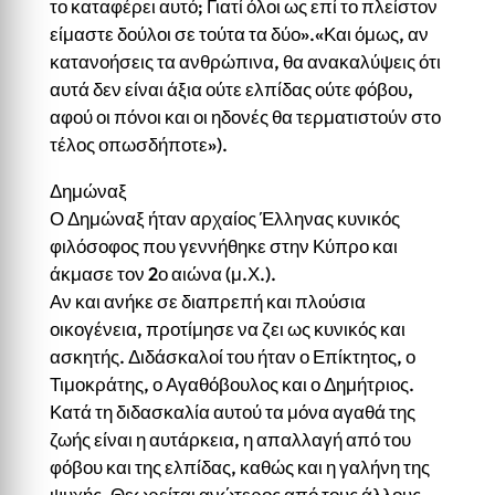
το καταφέρει αυτό; Γιατί όλοι ως επί το πλείστον
είμαστε δούλοι σε τούτα τα δύο».«Και όμως, αν
κατανοήσεις τα ανθρώπινα, θα ανακαλύψεις ότι
αυτά δεν είναι άξια ούτε ελπίδας ούτε φόβου,
αφού οι πόνοι και οι ηδονές θα τερματιστούν στο
τέλος οπωσδήποτε»).
Δημώναξ
Ο Δημώναξ ήταν αρχαίος Έλληνας κυνικός
φιλόσοφος που γεννήθηκε στην Κύπρο και
άκμασε τον 2ο αιώνα (μ.Χ.).
Αν και ανήκε σε διαπρεπή και πλούσια
οικογένεια, προτίμησε να ζει ως κυνικός και
ασκητής. Διδάσκαλοί του ήταν ο Επίκτητος, ο
Τιμοκράτης, ο Αγαθόβουλος και ο Δημήτριος.
Κατά τη διδασκαλία αυτού τα μόνα αγαθά της
ζωής είναι η αυτάρκεια, η απαλλαγή από του
φόβου και της ελπίδας, καθώς και η γαλήνη της
ψυχής. Θεωρείται ανώτερος από τους άλλους