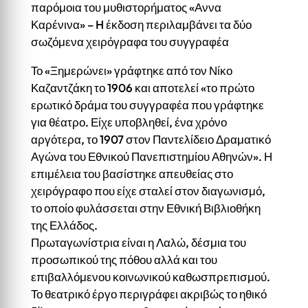
παρόμοια του μυθιστορήματος «Αννα
Καρένινα» – H έκδοση περιλαμβάνει τα δύο
σωζόμενα χειρόγραφα του συγγραφέα
Το «Ξημερώνει» γράφτηκε από τον Νίκο
Καζαντζάκη το 1906 και αποτελεί «το πρώτο
ερωτικό δράμα του συγγραφέα που γράφτηκε
για θέατρο. Είχε υποβληθεί, ένα χρόνο
αργότερα, το 1907 στον Παντελίδειο Δραματικό
Αγώνα του Εθνικού Πανεπιστημίου Αθηνών». Η
επιμέλεια του βασίστηκε απευθείας στο
χειρόγραφο που είχε σταλεί στον διαγωνισμό,
το οποίο φυλάσσεται στην Εθνική Βιβλιοθήκη
της Ελλάδος.
Πρωταγωνίστρια είναι η Λαλώ, δέσμια του
προσωπικού της πόθου αλλά και του
επιβαλλόμενου κοινωνικού καθωσπρεπισμού.
Το θεατρικό έργο περιγράφει ακριβώς το ηθικό