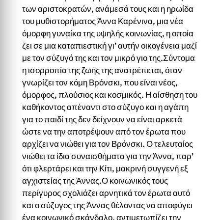
των αριστοκρατών, ανάμεσά τους και η ηρωίδα
του μυθιστορήματος Άννα Καρένινα, μια νέα
όμορφη γυναίκα της υψηλής κοινωνίας, η οποία
ζει σε μια καταπιεστική γι’ αυτήν οικογένεια μαζί
με τον σύζυγό της και τον μικρό γιο της.Σύντομα
η ισορροπία της ζωής της ανατρέπεται, όταν
γνωρίζει τον κόμη Βρόνσκι, που είναι νέος,
όμορφος, πλούσιος και κοσμικός. Η αίσθηση του
καθήκοντος απέναντι στο σύζυγο και η αγάπη
για το παιδί της δεν δείχνουν να είναι αρκετά
ώστε να την αποτρέψουν από τον έρωτα που
αρχίζει να νιώθει για τον Βρόνσκι. Ο τελευταίος
νιώθει τα ίδια συναισθήματα για την Άννα, παρ’
ότι φλερτάρει και την Κίτι, μακρινή συγγενή εξ
αγχιστείας της Άννας.Ο κοινωνικός τους
περίγυρος σχολιάζει αρνητικά τον έρωτα αυτό
και ο σύζυγος της Άννας θέλοντας να αποφύγει
ένα κοινωνικό σκάνδαλο, αντιμετωπίζει την