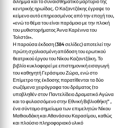
δίλημμα και το συναισθηματικό μαρτύριο της
κεντρικής ηρωίδας. Ο Καζαντζάκης έγραψε το
κείμενο αυτό επηρεασμένος από την εποχή του,
«ενώ το θέμα του είναι παρόμοιο με την πλοκή
του μυθιστορήματος Άννα Καρένινα του
Τολστόι».
Η παρούσα έκδοση (384 σελίδες) αποτελεί την
πρώτη σχολιασμένη απόδοση του ερωτικού
θεατρικού έργου του Νίκου Καζαντζάκη. Το
βιβλίο κυκλοφορεί με επιστημονική εισαγωγή
του καθηγητή Γεράσιμου Ζώρα, ενώ στο
Επίμετρο της έκδοσης παρατίθενται τα δύο
σωζόμενα χειρόγραφα του δράματος (το
υποβληθέν στον Παντελίδειο Δραματικό Αγώνα
και το φυλασσόμενο στην Εθνική Βιβλιοθήκη” ,
ένα σύντομο σημείωμα των επιμελητών Νίκου
Μαθιουδάκη και Αθανάσιου Καρασίμου, καθώς
και πλούσιο πληροφοριακό υλικό