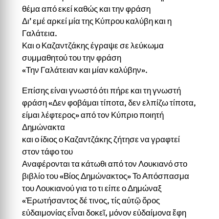
θέμα από εκεί καθώς και την φράση
Δι’ εμέ αρκεί μία της Κύπρου καλύβη και η
Γαλάτεια.
Και ο Καζαντζάκης έγραψε σε λεύκωμα
συμμαθητού του την φράση
«Την Γαλάτειαν και μίαν καλύβην».
Επίσης είναι γνωστό ότι πήρε και τη γνωστή
φράση «Δεν φοβάμαι τίποτα, δεν ελπίζω τίποτα,
είμαι λέφτερος» από τον Κύπριο ποιητή
Δημώνακτα
και ο ίδιος ο Καζαντζάκης ζήτησε να γραφτεί
στον τάφο του
Αναφέρονται τα κάτωθι από τον Λουκιανό στο
βιβλίο του «Βίος Δημώνακτος» Το Απόσπασμα
του Λουκιανού για το τι είπε ο Δημώναξ
«Ἐρωτήσαντος δέ τινος, τίς αὐτῷ ὅρος
εὐδαιμονίας εἶναι δοκεῖ, μόνον εὐδαίμονα ἔφη