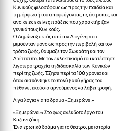
Κυνικούς φιλοσόφους ως προς την παιδεία και
τη μόρφωσή του αποφεύγοντας τις έκτροπες και
ανοίκειες εκείνες πράξεις που χαρακτήριζαν
γενικά τους Κυνικούς.
Ο Δημώναξ εκτός από τον Διογένη που
μιμούνταν μόνο ως προς την περιβολή και τον
τρόπο ζωής, θαύμαζε τον Σωκράτη και τον
Αρίστιππο. Με τον εκλεκτικισμό του κατέστησε
λιγότερο τραχεία τη διδασκαλία των Κυνικών
περί της ζωής. Έζησε περί τα 100 χρόνια και
όταν αισθάνθηκε το πολύ βαθύ γήρας του
πέθανε, εκούσια αρνούμενος να λάβει τροφή.
Λίγα λόγια για το δράμα «Ξημερώνει»
«Ξημερώνει»: Στο φως ανέκδοτο έργο του
Καζαντζάκη
Ένα ερωτικό δράμα για το θέατρο, με ιστορία