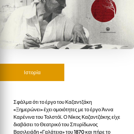
Ιστορία
Σφάλμα ότι το έργο του Καζαντζάκη
«Ξημερώνει» έχει ομοιότητες με το έργο Άννα
Καρένινα του Τολστόϊ. Ο Νίκος Καζαντζάκης είχε
διαβάσει το Θεατρικό του Σπυρίδωνος
Βασιλειάδη «Γαλάτεια» του 1870 και πήρε το