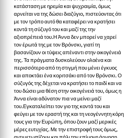
κατάσταση με ηρεμία και ψυχραιμία, όμως
αρνείται να της δώσει διαζύγιο, πιστεύοντας ότι
με τον τρόπο αυτό θα καταφέρει να κρατήσει
κοντά τη σύζυγό του και μαζί της την
αξιοπρέπειά του.Η Άννα δεν μπορεί να χαρεί
τον έρωτά της με τον Βρόνσκι, γιατί τη
βασανίζουν οι τύψεις απέναντι στην οικογένειά
της. Τα πράγματα δυσκολεύουν ολοένα και
περισσότερο από τη στιγμή που μένει έγκυος
και αποκτάει ένα κοριτσάκι από τον Βρόνσκι. Ο
σύζυγός της δέχεται να κρατήσει το παιδί και να
του δώσει μια θέση στην οικογένειά του, όμως η
Άννα είναι αδύνατον πια να μείνει μαζί
του.Εγκαταλείπει τον γιο της κοντά του και
φεύγει με τον εραστή της και τη νεογέννητη κόρη
τους για την Ευρώπη, όπου ζουν μαζί μερικές
μέρες ευτυχίας. Με την επιστροφή τους όμως,
αντιμετωπίζουν και πάλι την επίμονη άρνηση