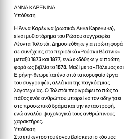
ΑΝΝΑ ΚΑΡΕΝΙΝΑ
Υπόθεση
Η Άννα Καρένινα (ρωσικά: Анна Каренина),
είναι μυθιστόρημα του Ρώσου συγγραφέα
Λέοντα Τολστόι. Δημοσιεύθηκε για πρώτη φορά
σε συνέχειες στο περιοδικό «Ρούσκιι Βέστνικ»
μεταξύ 1873 και 1877, ενώ εκδόθηκε για πρώτη
φορά ως βιβλίο το 1878. Μαζί με το «Πόλεμος και
Ειρήνη» θεωρείται ένα από τα κορυφαία έργα
του συγγραφέα, αλλά και της παγκόσμιας
λογοτεχνίας. Ο Τολστόι περιγράφει το πώς το
πάθος ενός ανθρώπου μπορεί να τον οδηγήσει
στο προσωπικό δράμα και την καταστροφή,
ενώ αναλύει ψυχολογικά τους ανθρώπινους
χαρακτήρες.
Υπόθεση
Στο επίκεντρο του έργου βρίσκεται ο κόσμος