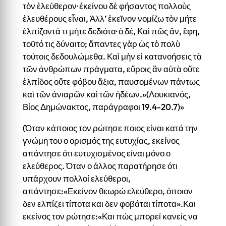
τὸν ἐλεύθερον· ἐκείνου δὲ φήσαντος πολλοὺς
ἐλευθέρους εἶναι, Ἀλλ’ ἐκεῖνον νομίζω τὸν μήτε
ἐλπίζοντά τι μήτε δεδιότα· ὁ δέ, Καὶ πῶς ἄν, ἔφη,
τοῦτό τις δύναιτο; ἅπαντες γὰρ ὡς τὸ πολὺ
τούτοις δεδουλώμεθα. Καὶ μὴν εἰ κατανοήσεις τὰ
τῶν ἀνθρώπων πράγματα, εὕροις ἂν αὐτὰ οὔτε
ἐλπίδος οὔτε φόβου ἄξια, παυσομένων πάντως
καὶ τῶν ἀνιαρῶν καὶ τῶν ἡδέων.»(Λουκιανός,
Βίος Δημώνακτος, παράγραφοι 19.4-20.7)»
(Όταν κάποιος τον ρώτησε ποιος είναι κατά την
γνώμη του ο ορισμός της ευτυχίας, εκείνος
απάντησε ότι ευτυχισμένος είναι μόνο ο
ελεύθερος. Όταν ο άλλος παρατήρησε ότι
υπάρχουν πολλοί ελεύθεροι,
απάντησε:«Εκείνον θεωρώ ελεύθερο, όποιον
δεν ελπίζει τίποτα και δεν φοβάται τίποτα».Και
εκείνος τον ρώτησε:«Και πώς μπορεί κανείς να