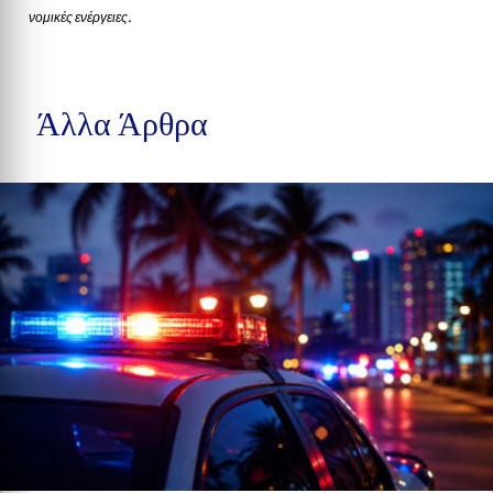
νομικές ενέργειες.
Άλλα Άρθρα