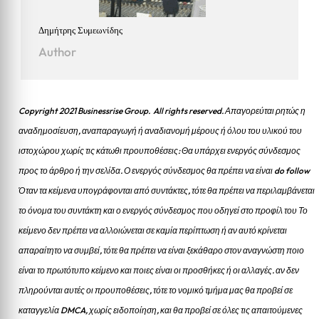
Δημήτρης Συμεωνίδης
Author
Copyright 2021 Businessrise Group. All rights reserved. Απαγορεύται ρητώς η
αναδημοσίευση, αναπαραγωγή ή αναδιανομή μέρους ή όλου του υλικού του
ιστοχώρου χωρίς τις κάτωθι προυποθέσεις: Θα υπάρχει ενεργός σύνδεσμος
προς το άρθρο ή την σελίδα.
Ο ενεργός σύνδεσμος θα πρέπει να είναι do follow
Όταν τα κείμενα υπογράφονται από συντάκτες, τότε θα πρέπει να περιλαμβάνεται
το όνομα του συντάκτη και ο ενεργός σύνδεσμος που οδηγεί στο προφίλ του Το
κείμενο δεν πρέπει να αλλοιώνεται σε καμία περίπτωση ή αν αυτό κρίνεται
απαραίτητο να συμβεί, τότε θα πρέπει να είναι ξεκάθαρο στον αναγνώστη ποιο
είναι το πρωτότυπο κείμενο και ποιες είναι οι προσθήκες ή οι αλλαγές. αν δεν
πληρούνται αυτές οι προυποθέσεις, τότε το νομικό τμήμα μας θα προβεί σε
καταγγελία DMCA, χωρίς ειδοποίηση, και θα προβεί σε όλες τις απαιτούμενες