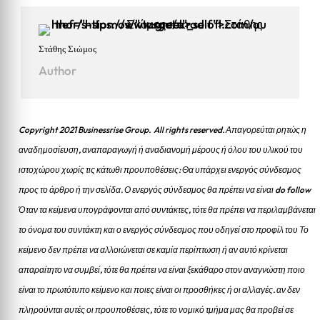
Στάθης Σιώμος
Author
Copyright 2021 Businessrise Group. All rights reserved. Απαγορεύται ρητώς η
αναδημοσίευση, αναπαραγωγή ή αναδιανομή μέρους ή όλου του υλικού του
ιστοχώρου χωρίς τις κάτωθι προυποθέσεις: Θα υπάρχει ενεργός σύνδεσμος
προς το άρθρο ή την σελίδα.
Ο ενεργός σύνδεσμος θα πρέπει να είναι do follow
Όταν τα κείμενα υπογράφονται από συντάκτες, τότε θα πρέπει να περιλαμβάνεται
το όνομα του συντάκτη και ο ενεργός σύνδεσμος που οδηγεί στο προφίλ του Το
κείμενο δεν πρέπει να αλλοιώνεται σε καμία περίπτωση ή αν αυτό κρίνεται
απαραίτητο να συμβεί, τότε θα πρέπει να είναι ξεκάθαρο στον αναγνώστη ποιο
είναι το πρωτότυπο κείμενο και ποιες είναι οι προσθήκες ή οι αλλαγές. αν δεν
πληρούνται αυτές οι προυποθέσεις, τότε το νομικό τμήμα μας θα προβεί σε