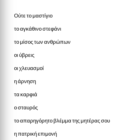
Ούτε το μαστίγιο
το αγκάθινο στεφάνι
το μίσος των ανθρώπων
οι ύβρεις
οι χλευασμοί
η άρνηση
τα καρφιά
ο σταυρός
το απαρηγόρητο βλέμμα της μητέρας σου
η πατρική επιμονή