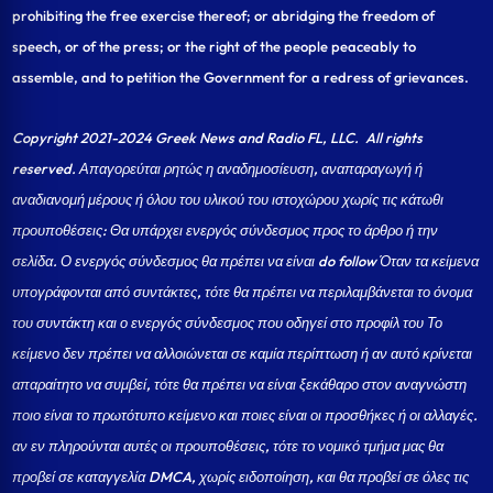
prohibiting the free exercise thereof; or abridging the freedom of
speech, or of the press; or the right of the people peaceably to
assemble, and to petition the Government for a redress of grievances.
Copyright 2021-2024 Greek News and Radio FL, LLC
. All rights
reserved. Απαγορεύται ρητώς η αναδημοσίευση, αναπαραγωγή ή
αναδιανομή μέρους ή όλου του υλικού του ιστοχώρου χωρίς τις κάτωθι
προυποθέσεις: Θα υπάρχει ενεργός σύνδεσμος προς το άρθρο ή την
σελίδα.
Ο ενεργός σύνδεσμος θα πρέπει να είναι do follow Όταν τα κείμενα
υπογράφονται από συντάκτες, τότε θα πρέπει να περιλαμβάνεται το όνομα
του συντάκτη και ο ενεργός σύνδεσμος που οδηγεί στο προφίλ του Το
κείμενο δεν πρέπει να αλλοιώνεται σε καμία περίπτωση ή αν αυτό κρίνεται
απαραίτητο να συμβεί, τότε θα πρέπει να είναι ξεκάθαρο στον αναγνώστη
ποιο είναι το πρωτότυπο κείμενο και ποιες είναι οι προσθήκες ή οι αλλαγές.
αν εν πληρούνται αυτές οι προυποθέσεις, τότε το νομικό τμήμα μας θα
προβεί σε καταγγελία DMCA, χωρίς ειδοποίηση, και θα προβεί σε όλες τις