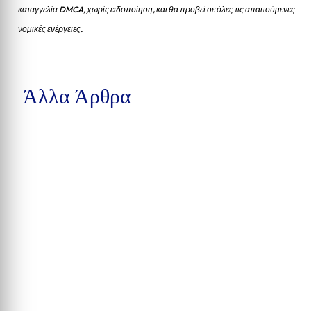
καταγγελία DMCA, χωρίς ειδοποίηση, και θα προβεί σε όλες τις απαιτούμενες
νομικές ενέργειες.
Άλλα Άρθρα
Δέκα συλλήψεις στην Calhoun County, βαριές κατηγορίες στην
Pensacola και υπόθεση παράνομης αγοράς...