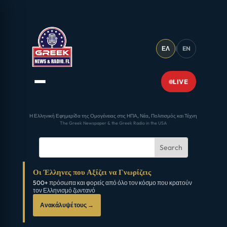
ΕΛ
|
EN
LIVE
Η Ελληνική Εφημερίδα της Ομογένειας στις ΗΠΑ, Νέα, Πολιτισμός και Τέχνη
The Greek Newspaper & the Greek Radio in the USA
Οι Έλληνες που Αξίζει να Γνωρίζεις
500+ πρόσωπα και φορείς από όλο τον κόσμο που κρατούν
τον Ελληνισμό ζωντανό
Ανακάλυψέ τους →