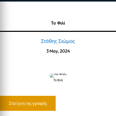
Το Φιλί
Στάθης Σιώμος
3 May, 2024
Το Φιλί
Το Φιλί
Στα ίχνη της γραφής