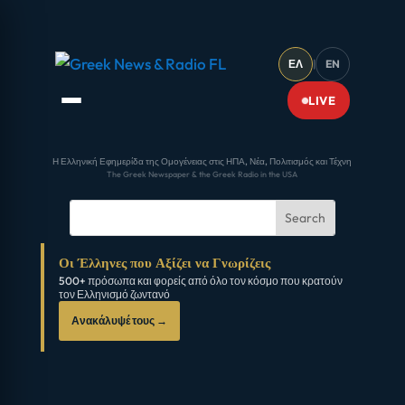
ΕΛ
|
EN
LIVE
Η Ελληνική Εφημερίδα της Ομογένειας στις ΗΠΑ, Νέα, Πολιτισμός και Τέχνη
The Greek Newspaper & the Greek Radio in the USA
Οι Έλληνες που Αξίζει να Γνωρίζεις
500+ πρόσωπα και φορείς από όλο τον κόσμο που κρατούν
τον Ελληνισμό ζωντανό
Ανακάλυψέ τους →