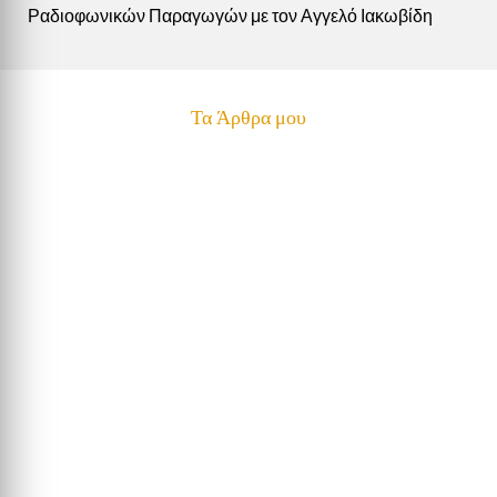
Ραδιοφωνικών Παραγωγών με τον Αγγελό Ιακωβίδη
Τα Άρθρα μου
Ματθαίος Λιασσής
Νέα διαμαρτυρία πραγματοποιήθηκε το Σάββατο
στην Λεμεσό. Η διαμαρτυρία γίνεται για να
αναχαιτίσουν τα νέα μέτρα που πήρε η κυβέρνηση.