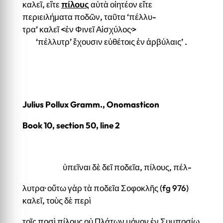
καλεῖ, εἴτε
πίλους
αὐτὰ οἰητέον εἴτε
περιειλήματα ποδῶν, ταῦτα ‘πέλλυ-
τρα’ καλεῖ <ἐν Φινεῖ Αἰσχύλος·>
‘πέλλυτρ’ ἔχουσιν εὐθέτοις ἐν ἀρβύλαις’ .
Julius Pollux Gramm., Onomasticon
Book 10, section 50, line 2
ὑπεῖναι δὲ δεῖ ποδεῖα, πίλους, πέλ-
λυτρα· οὕτω γὰρ τὰ ποδεῖα Σοφοκλῆς (fg 976)
καλεῖ, τοὺς δὲ περὶ
τοῖς ποσὶ πίλους οὐ Πλάτων μόνον ἐν Συμποσίῳ