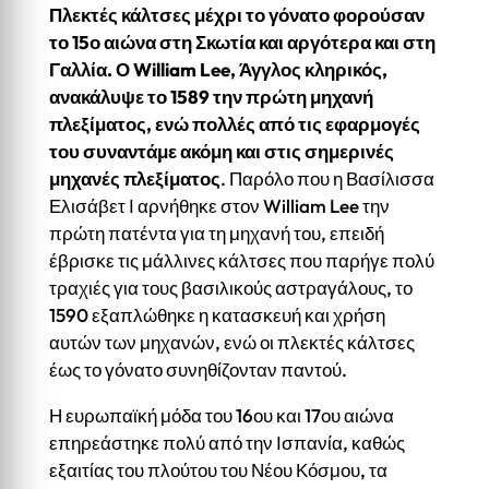
Πλεκτές κάλτσες μέχρι το γόνατο φορούσαν
το 15ο αιώνα στη Σκωτία και αργότερα και στη
Γαλλία. Ο
William
Lee
, Άγγλος κληρικός,
ανακάλυψε το 1589 την πρώτη μηχανή
πλεξίματος, ενώ πολλές από τις εφαρμογές
του συναντάμε ακόμη και στις σημερινές
μηχανές πλεξίματος
. Παρόλο που η Βασίλισσα
Ελισάβετ Ι αρνήθηκε στον William Lee την
πρώτη πατέντα για τη μηχανή του, επειδή
έβρισκε τις μάλλινες κάλτσες που παρήγε πολύ
τραχιές για τους βασιλικούς αστραγάλους, το
1590 εξαπλώθηκε η κατασκευή και χρήση
αυτών των μηχανών, ενώ οι πλεκτές κάλτσες
έως το γόνατο συνηθίζονταν παντού.
Η ευρωπαϊκή μόδα του 16ου και 17ου αιώνα
επηρεάστηκε πολύ από την Ισπανία, καθώς
εξαιτίας του πλούτου του Νέου Κόσμου, τα