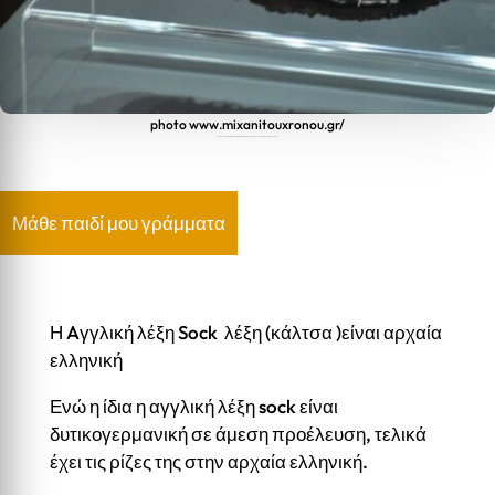
photo www.mixanitouxronou.gr/
H Aγγλική λέξη Sock (κάλτσα ) προέρχεται από την αρχαία Ελληνική λέξη Σύκχος (υπόδημα)
Μάθε παιδί μου γράμματα
Η Aγγλική λέξη Sock λέξη (κάλτσα )είναι αρχαία
ελληνική
Ενώ η ίδια η αγγλική λέξη sock είναι
δυτικογερμανική σε άμεση προέλευση, τελικά
έχει τις ρίζες της στην αρχαία ελληνική.