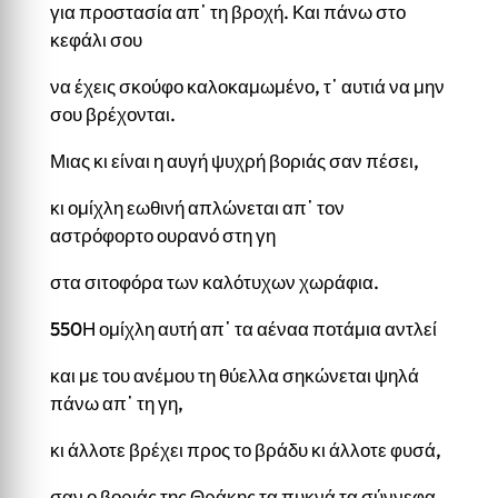
για προστασία απ᾽ τη βροχή. Και πάνω στο
κεφάλι σου
να έχεις σκούφο καλοκαμωμένο, τ᾽ αυτιά να μην
σου βρέχονται.
Μιας κι είναι η αυγή ψυχρή βοριάς σαν πέσει,
κι ομίχλη εωθινή απλώνεται απ᾽ τον
αστρόφορτο ουρανό στη γη
στα σιτοφόρα των καλότυχων χωράφια.
550Η ομίχλη αυτή απ᾽ τα αέναα ποτάμια αντλεί
και με του ανέμου τη θύελλα σηκώνεται ψηλά
πάνω απ᾽ τη γη,
κι άλλοτε βρέχει προς το βράδυ κι άλλοτε φυσά,
σαν ο βοριάς της Θράκης τα πυκνά τα σύννεφα