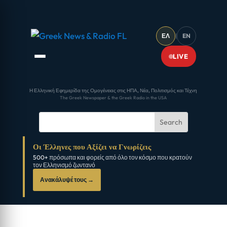
ΕΛ
|
EN
LIVE
Η Ελληνική Εφημερίδα της Ομογένειας στις ΗΠΑ, Νέα, Πολιτισμός και Τέχνη
The Greek Newspaper & the Greek Radio in the USA
Οι Έλληνες που Αξίζει να Γνωρίζεις
500+ πρόσωπα και φορείς από όλο τον κόσμο που κρατούν
τον Ελληνισμό ζωντανό
Ανακάλυψέ τους →