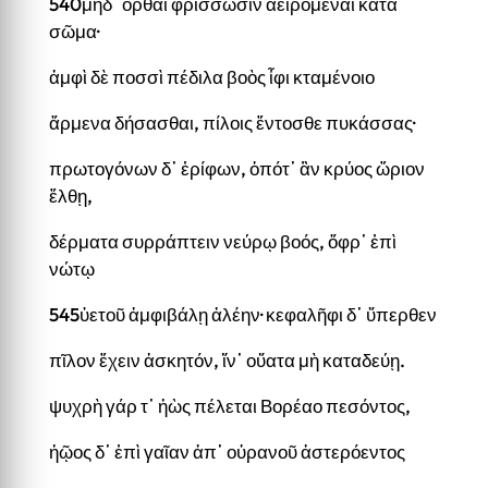
540μηδ᾽ ὀρθαὶ φρίσσωσιν ἀειρόμεναι κατὰ
σῶμα·
ἀμφὶ δὲ ποσσὶ πέδιλα βοὸς ἶφι κταμένοιο
ἄρμενα δήσασθαι, πίλοις ἔντοσθε πυκάσσας·
πρωτογόνων δ᾽ ἐρίφων, ὁπότ᾽ ἂν κρύος ὥριον
ἔλθῃ,
δέρματα συρράπτειν νεύρῳ βοός, ὄφρ᾽ ἐπὶ
νώτῳ
545ὑετοῦ ἀμφιβάλῃ ἀλέην· κεφαλῆφι δ᾽ ὕπερθεν
πῖλον ἔχειν ἀσκητόν, ἵν᾽ οὔατα μὴ καταδεύῃ.
ψυχρὴ γάρ τ᾽ ἠὼς πέλεται Βορέαο πεσόντος,
ἠῷος δ᾽ ἐπὶ γαῖαν ἀπ᾽ οὐρανοῦ ἀστερόεντος