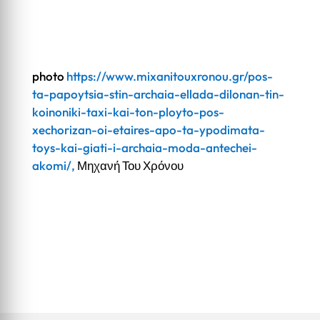
photo
https://www.mixanitouxronou.gr/pos-
ta-papoytsia-stin-archaia-ellada-dilonan-tin-
koinoniki-taxi-kai-ton-ployto-pos-
xechorizan-oi-etaires-apo-ta-ypodimata-
toys-kai-giati-i-archaia-moda-antechei-
akomi/,
Μηχανή Του Χρόνου