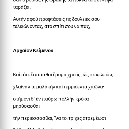
ταράζει.
Αυτήν αφού προφτάσεις τις δουλειές σου
τελειώνοντας, στο σπίτι σου να πας,
Αρχαίον Κείμενον
Καὶ τότε ἕσσασθαι ἔρυμα χροός, ὥς σε κελεύω,
χλαῖνάν τε μαλακὴν καὶ τερμιόεντα χιτῶνα·
στήμονι δ᾽ ἐν παύρῳ πολλὴν κρόκα
μηρύσασθαι·
τὴν περιέσσασθαι, ἵνα τοι τρίχες ἀτρεμέωσι