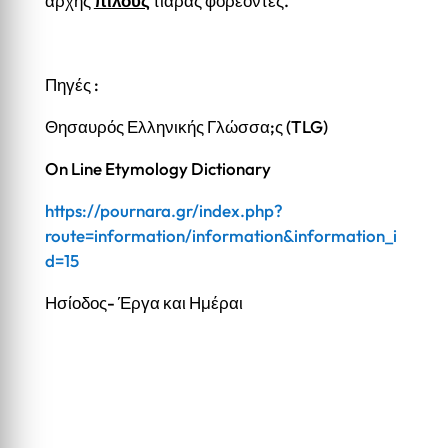
ἀρχῆς
πίλους
τιάρας φορέοντες.
Πηγές :
Θησαυρός Ελληνικής Γλώσσα;ς (TLG)
On Line Etymology Dictionary
https://pournara.gr/index.php?
route=information/information&information_i
d=15
Ησίοδος- Έργα και Ημέραι