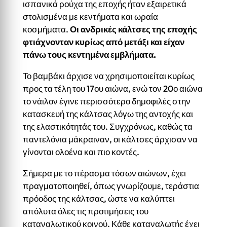
ισπανικά ρούχα της εποχής ήταν εξαιρετικά
στολισμένα με κεντήματα και ωραία
κοσμήματα.
Οι ανδρικές κάλτσες της εποχής
φτιάχνονταν κυρίως από μετάξι και είχαν
πάνω τους κεντημένα εμβλήματα.
Το βαμβάκι άρχισε να χρησιμοποιείται κυρίως
προς τα τέλη του 17ου αιώνα, ενώ τον 20ο αιώνα
το νάιλον έγινε περισσότερο δημοφιλές στην
κατασκευή της κάλτσας λόγω της αντοχής και
της ελαστικότητάς του. Συγχρόνως, καθώς τα
παντελόνια μάκραιναν, οι κάλτσες άρχισαν να
γίνονται ολοένα και πιο κοντές.
Σήμερα με το πέρασμα τόσων αιώνων, έχει
πραγματοποιηθεί, όπως γνωρίζουμε, τεράστια
πρόοδος της κάλτσας, ώστε να καλύπτει
απόλυτα όλες τις προτιμήσεις του
καταναλωτικού κοινού. Κάθε καταναλωτής έχει