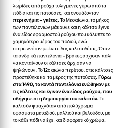
λωρίδες από ρούχα τυλιγμένες γύρω από τα
πόδια και τις πατούσες, και ονομάζονταν
περικνήμια – γκέτες.
Το Μεσαίωνα, το μήκος
των παντελονιών μάκρυνε και η κάλτσα έγινε
ένα είδος εφαρμοστού ρούχου που κάλυπτε το
χαμηλότερο μέρος του ποδιού, ενώ
στερεωνόταν με ένα είδος καλτσοδέτας. Όταν
τα ανδρικά παντελόνια – βράκες άρχισαν πάλι
να κονταίνουν οι κάλτσες άρχισαν να
ψηλώνουν. Το 12ο αιώνα περίπου, στις κάλτσες
προστέθηκε και το μέρος της πατούσας
. Γύρω
στα 1490, τα κοντά παντελόνια ενώθηκαν με
τις κάλτσες και έγιναν ένα είδος ρούχου, που
οδήγησε στη δημιουργία του καλτσόν.
Το
καλτσόν φτιαχνόταν από πολύχρωμα
υφάσματα μεταξιού, μαλλιού και βελούδου, με
το κάθε πόδι να έχει και διαφορετικό χρώμα.