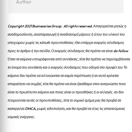
Author
Copyright 2021 Businessrise Group. All rights reserved. Απαγορεύται ρητώς η
αναδημοσίευση, αναπαραγωγή ή αναδιανομή μέρους ή όλου του υλικού του
ιστοχώρου χωρίς τις κάτωθι προυποθέσεις: Θα υπάρχει ενεργός σύνδεσμος
προς το άρθρο ή την σελίδα.
Ο ενεργός σύνδεσμος θα πρέπει να είναι do follow
Όταν τα κείμενα υπογράφονται από συντάκτες, τότε θα πρέπει να περιλαμβάνεται
το όνομα του συντάκτη και ο ενεργός σύνδεσμος που οδηγεί στο προφίλ του Το
κείμενο δεν πρέπει να αλλοιώνεται σε καμία περίπτωση ή αν αυτό κρίνεται
απαραίτητο να συμβεί, τότε θα πρέπει να είναι ξεκάθαρο στον αναγνώστη ποιο
είναι το πρωτότυπο κείμενο και ποιες είναι οι προσθήκες ή οι αλλαγές. αν δεν
πληρούνται αυτές οι προυποθέσεις, τότε το νομικό τμήμα μας θα προβεί σε
καταγγελία DMCA, χωρίς ειδοποίηση, και θα προβεί σε όλες τις απαιτούμενες
νομικές ενέργειες.