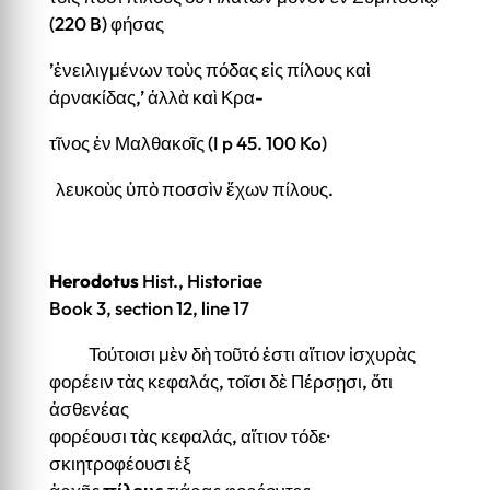
(220 B) φήσας
’ἐνειλιγμένων τοὺς πόδας εἰς πίλους καὶ
ἀρνακίδας,’ ἀλλὰ καὶ Κρα-
τῖνος ἐν Μαλθακοῖς (I p 45. 100 Ko)
λευκοὺς ὑπὸ ποσσὶν ἔχων πίλους.
Herodotus
Hist., Historiae
Book 3, section 12, line 17
Τούτοισι μὲν δὴ τοῦτό ἐστι αἴτιον ἰσχυρὰς
φορέειν τὰς κεφαλάς, τοῖσι δὲ Πέρσῃσι, ὅτι
ἀσθενέας
φορέουσι τὰς κεφαλάς, αἴτιον τόδε·
σκιητροφέουσι ἐξ