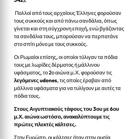
Πολλοί από τους αρχαίους Έλληνες φορούσαν
τους συκκούς και από πάνω σανδάλια, όπως
γίνεται και στη σύγχρονη εποχή, ενώ βγάζοντας
τα σανδάλια τους, μπορούσαν να περπατάνε
στο σπίτι μόνο με τους συκκούς.
Οι Ρωμαίοι επίσης, οι οποίοι τύλιγαν τα πόδια
τους με λωρίδες δέρματος ή μάλλινου
υφάσματος, το 2ο αιώνα μ.Χ. φορούσαν τις
λεγόμενες
udones
, τις οποίες έραβαν από
μάλλινα υφάσματα για να τυλίγουν με αυτές τα
πόδια τους.
Στους Αιγυπτιακούς τάφους του 3ου με 6ου
μ.Χ. αιώνα ωστόσο, ανακαλύπτουμε τις
πρώτες πλεκτές κάλτσες.
Στην Ευρώπη, οι κάλτσες ήταν στην ουσία