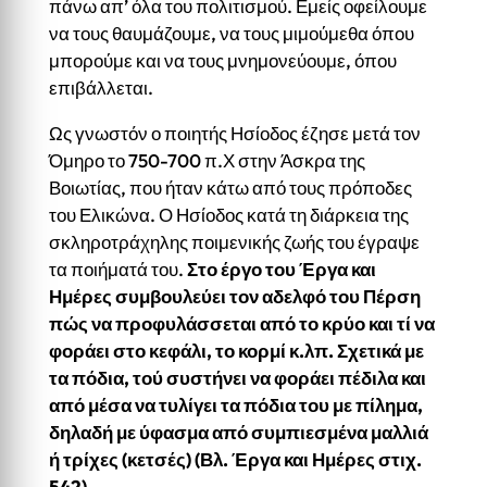
πάνω απ’ όλα του πολιτισμού. Εμείς οφείλουμε
να τους θαυμάζουμε, να τους μιμούμεθα όπου
μπορούμε και να τους μνημονεύουμε, όπου
επιβάλλεται.
Ως γνωστόν ο ποιητής Ησίοδος έζησε μετά τον
Όμηρο το 750-700 π.Χ στην Άσκρα της
Βοιωτίας, που ήταν κάτω από τους πρόποδες
του Ελικώνα. Ο Ησίοδος κατά τη διάρκεια της
σκληροτράχηλης ποιμενικής ζωής του έγραψε
τα ποιήματά του.
Στο έργο του Έργα και
Ημέρες συμβουλεύει τον αδελφό του Πέρση
πώς να προφυλάσσεται από το κρύο και τί να
φοράει στο κεφάλι, το κορμί κ.λπ. Σχετικά με
τα πόδια, τού συστήνει να φοράει πέδιλα και
από μέσα να τυλίγει τα πόδια του με πίλημα,
δηλαδή με ύφασμα από συμπιεσμένα μαλλιά
ή τρίχες (κετσές) (Βλ. Έργα και Ημέρες στιχ.
542).