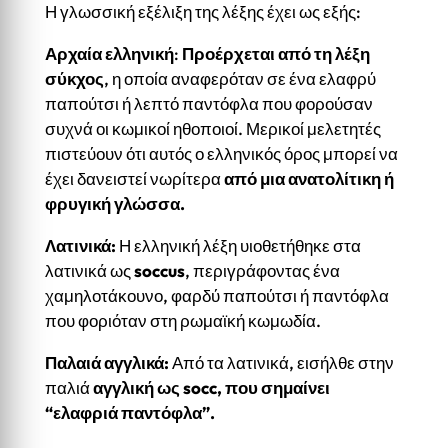
Η γλωσσική εξέλιξη της λέξης έχει ως εξής:
Αρχαία ελληνική
:
Προέρχεται από τη λέξη
σύκχος
, η οποία αναφερόταν σε ένα ελαφρύ
παπούτσι ή λεπτό παντόφλα που φορούσαν
συχνά οι κωμικοί ηθοποιοί. Μερικοί μελετητές
πιστεύουν ότι αυτός ο ελληνικός όρος μπορεί να
έχει δανειστεί νωρίτερα
από μια ανατολίτικη ή
φρυγική γλώσσα.
Λατινικά:
Η ελληνική λέξη υιοθετήθηκε στα
λατινικά ως
soccus
, περιγράφοντας ένα
χαμηλοτάκουνο, φαρδύ παπούτσι ή παντόφλα
που φοριόταν στη ρωμαϊκή κωμωδία.
Παλαιά αγγλικά:
Από τα λατινικά, εισήλθε στην
παλιά
αγγλική ως
socc
, που σημαίνει
“ελαφριά παντόφλα”.