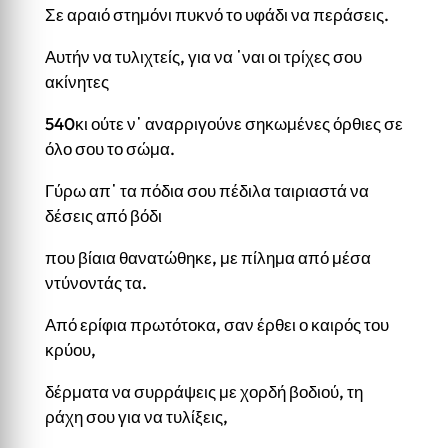
Σε αραιό στημόνι πυκνό το υφάδι να περάσεις.
Αυτήν να τυλιχτείς, για να ᾽ναι οι τρίχες σου
ακίνητες
540κι ούτε ν᾽ αναρριγούνε σηκωμένες όρθιες σε
όλο σου το σώμα.
Γύρω απ᾽ τα πόδια σου πέδιλα ταιριαστά να
δέσεις από βόδι
που βίαια θανατώθηκε, με πίλημα από μέσα
ντύνοντάς τα.
Από ερίφια πρωτότοκα, σαν έρθει ο καιρός του
κρύου,
δέρματα να συρράψεις με χορδή βοδιού, τη
ράχη σου για να τυλίξεις,