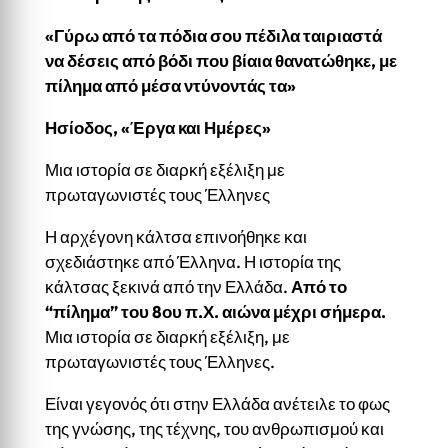
«Γύρω από τα πόδια σου πέδιλα ταιριαστά
να δέσεις από βόδι που βίαια θανατώθηκε, με
πίλημα από μέσα ντύνοντάς τα»
Ησίοδος, «Έργα και Ημέρες»
Μια ιστορία σε διαρκή εξέλιξη με
πρωταγωνιστές τους Έλληνες
Η αρχέγονη κάλτσα επινοήθηκε και
σχεδιάστηκε από Έλληνα. Η ιστορία της
κάλτσας ξεκινά από την Ελλάδα.
Από το
“πίλημα” του 8ου π.Χ. αιώνα μέχρι σήμερα.
Μια ιστορία σε διαρκή εξέλιξη, με
πρωταγωνιστές τους Έλληνες.
Είναι γεγονός ότι στην Ελλάδα ανέτειλε το φως
της γνώσης, της τέχνης, του ανθρωπισμού και