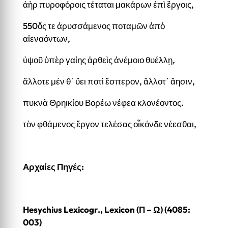
ἀὴρ πυροφόροις τέταται μακάρων ἐπὶ ἔργοις,
550ὅς τε ἀρυσσάμενος ποταμῶν ἀπὸ
αἰεναόντων,
ὑψοῦ ὑπὲρ γαίης ἀρθεὶς ἀνέμοιο θυέλλῃ,
ἄλλοτε μέν θ᾽ ὕει ποτὶ ἕσπερον, ἄλλοτ᾽ ἄησιν,
πυκνὰ Θρηικίου Βορέω νέφεα κλονέοντος.
τὸν φθάμενος ἔργον τελέσας οἶκόνδε νέεσθαι,
Αρχαίες Πηγές
:
Hesychius Lexicogr., Lexicon (Π – Ω) (4085:
003)